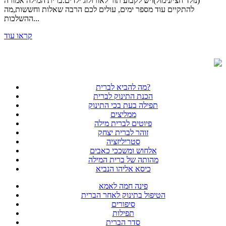
(נולד חצי/נימול)ויש לקבוע תור לאורולוג ילדים.ברית המילה אמורה
להתקיים עוד מספר ימים, עולים לכם הרבה שאלות וחששות,מה
ההשלכות...
קראו עוד
מה להביא לברית?
הכנת התינוק לברית
תפילה בעת בכי התינוק
ממליצים
פיוטים לברית מילה
זוהר לברית יצחק
סטריליזציה
אלחוש ומשככי כאבים
מהותה של ברית המילה
כיסא אליהו הנביא
פינה חמה לאמא
הטיפול בתינוק לאחר הברית
סיפורים
תפילות
סדר הברית