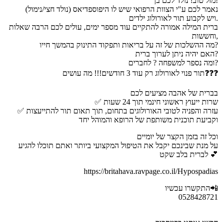
מזל טוב! נולד לכם בן!
נאמר לכם ע"י הצוות הרפואי שיש לו היפוספדיאס (נולד חצי/נימול)
ויש לקבוע תור לאורולוג ילדים.
ברית המילה אמורה להתקיים עוד מספר ימים, עולים לכם הרבה שאלות
וחששות,
מה ההשלכות של זה על בריאות ותפקוד התינוק בהמשך חייו?
האם יהיה ניתן לערוך ברית?
ומה נספר למשפחה ? לחברים?
תור פנוי לאורולוג רק עוד 3 חודשים!!! מה עושים❓❓❓
בברית של אהבה מציעים לכם
✅ שרות ייעוץ ראשוני חינמי תוך 24 שעות
✅ עזרה והפניה לטובי האורולוגים בתחום, תוך תאום תור להתייעצות
וקביעת תוכנית משותפת של הרופא והמוהל יחד
וכל זה בזמן הקצר של יומיים
על מנת שבינכם יקבל את הטיפול המקצועי ביותר ואתם תוכלו להגיע
לברית בלב שקט 💕
https://britahava.ravpage.co.il/Hypospadias
התקשרו עכשיו📲
0528428721