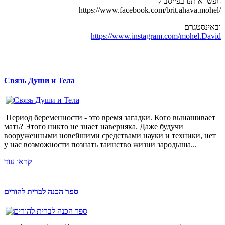
חפשו אותנו בפייסבוק
https://www.facebook.com/brit.ahava.mohel/
ובאינסטגרם
https://www.instagram.com/mohel.David
Связь Души и Тела
Период беременности - это время загадки. Кого вынашивает
мать? Этого никто не знает наверняка. Даже будучи
вооруженными новейшими средствами науки и техники, нет
у нас возможности познать таинство жизни зародыша...
קראו עוד
ספר הכנה לברית להורים