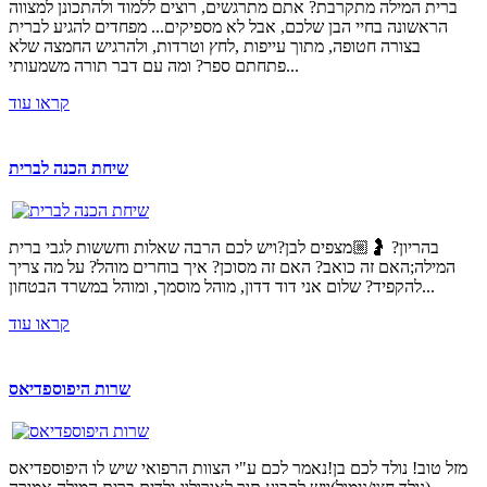
ברית המילה מתקרבת? אתם מתרגשים, רוצים ללמוד ולהתכונן למצווה
הראשונה בחיי הבן שלכם, אבל לא מספיקים... מפחדים להגיע לברית
בצורה חטופה, מתוך עייפות ,לחץ וטרדות, ולהרגיש החמצה שלא
פתחתם ספר? ומה עם דבר תורה משמעותי...
קראו עוד
שיחת הכנה לברית
בהריון? 🤰🏼מצפים לבן?ויש לכם הרבה שאלות וחששות לגבי ברית
המילה;האם זה כואב? האם זה מסוכן? איך בוחרים מוהל? על מה צריך
להקפיד? שלום אני דוד דדון, מוהל מוסמך, ומוהל במשרד הבטחון...
קראו עוד
שרות היפוספדיאס
מזל טוב! נולד לכם בן!נאמר לכם ע"י הצוות הרפואי שיש לו היפוספדיאס