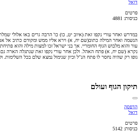
דואל
פרטים
כניסות: 4881
במדרש ואחר עורי נקפו זאת (איוב יט, כו) כו' הרבה גרים באו אלולי שמ
הנשמה ואחר המילה כתוב(שם יח, א) וירא אליו ממש ומקודם כתיב אל אב
עור והוא מלבוש הגוף החומריי. אך בני ישראל זכו למצות מילה והוא פתי
נקרא (שם יח, א) פתח האהל. ולכן אחר עורי נקפו זאת שנתגלה הארה גם ב
גופו רק שהיה נחסר לו פתח הנ"ל וכיון שנימול נמצא שלם בכל השלימות. ו
תיקון הגוף ועולם
הדפסה
דואל
פרטים
כניסות: 5142