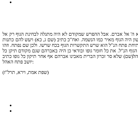
וירא ה' אל אברם. אבל ההפרש שמקודם לא היה מתגלה לבחינת הגוף רק אל
 היה הגוף מאיר כמו הנשמה. ואח"כ כתיב (שם ג, כא) ויעש להם כתנות
פתיחת פתח הנ"ל הוא שרש התקשרות הגוף בכח שרשו. ולכן שם נפתח. וזהו
גוף הנ"ל. את כל חומר גופו ובודאי כן היה באברהם שגם מקודם תיקן כל
אהל(שם) שלא סר זכרון הברית מאבינו אברהם אף אחר תיקון כל גופו כתיב
יושב פתח האהל:
(שפת אמת, וירא, תרל"ז)