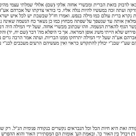
באו לדבוק בזאת הברית ומבשרי אחזה אלקי (שם) אלולי שמלתי עצמי מהיכ
קה ועתה זכה במעשיו להיות נגלה אליו. כי בודאי צדקתו של אברהם אע"ה 
 נקרא ברית עולם כמו מילה בנפש. ואמרו חז"ל שבשבת יש לכל איש ישראל 
שממלאין אותה עד שנשפך על שפתה מבחוץ כמו כן נשאר כח הנשמה שאינה נכ
ר הגוף להארת הנשמה. וזהו שכתוב מבשרי אחזה. שעל ידי המילה היה דביקות
ירוש שלא הייתי משיג אופן המראה. אך כי היפלא מה' דבר (שם יח, יד) והק
אברהם אע"ה שעל ידי המילה יתרחקו ממנו הבריות. ועתה אמר הרבה גרים בא
ם שע"י שבנ"י יכולין להתקדש כראוי ואין מעשיהם הרעים מעכבים לבנ"י ע"י
 נקודה זאת היא חיות הכל וכל הנבראים נקשרים בנקודה פנימית הנ"ל. רק ש
) ויבדל בין האור כו'. ובאמת הע' אומות הם המסתירין האור והוא ההפרש בי