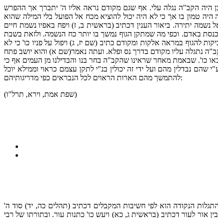
ן היה הקב"ה נגלה עלי. אף שגם מקודם נראה אליו ה' יתברך אך ההפרש
היה טמון בו אך כי לא היה יכול להוציא מכח אל הפועל בלי המילה שהוא
נשמה יתירה. ביאור הענין דכתיב (בראשית ב, ז) ויפח באפיו נשמת חיים
נסת באדם. וכפי מה שמתקן הגוף נמשך בו יותר כח הנשמה. ולזאת בשבת
 להגוף במראה אלקות ומקודם כתיב (שם יז, ג) ויפול על פניו כו' כי לא
ב"ה נתגלה עליו מקודם בדרך נס ופלא. ועתה נאמר(שם א) והוא יושב פתח
ו כו'. שבאמת מאחר שראינו שהקב"ה בחר בנו והבדילנו מן העמים אף כי
 שהם נבדלין מהם ועל ידי זה יכולין בנ"י לתקן עצמם כראוי וממילא יוכל
להתמשך מהם הארות הראוים לכל הנבראים כפי מדריגותיהם:
(שפת אמת, וירא, תרל"ו)
התגלות הנקודה הוא לפי חשיבות המקבלים דכתיב (תהלים כה, יד) סוד ה'
ן אור לעור דכתיב (בראשית ג, כא) ויעש כו' כתנות עור. ובתורתו של רבי