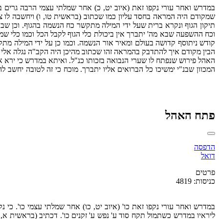
במדרש ואחר עורי נקפו זאת (איוב יט, כ) אחר שמלתי עצמי הרבה גרים 
שמקודם היה המראה בחסד עליון כמו שכתוב (בראשית טו, ו) ויחשבה לו צד
תיקון הגוף ונקרא ברית שעל ידי המילה מתקשר כח הנשמה בהגוף. וכן שבת
וכח ההשפעה שבא מה' יתברך אין ביכולת כלי הגוף לקבל הכל וכמו כלי 
קודש ניתוסף קדושה בעולם ומאיר אור הנשמה. וכמו כן על ידי המילה מתקש
הבין מקודם איך להתדבק בהמראה זהו שכתוב מהיכן היה הקב"ה נגלה אלי פ
האהל פירוש שנפתח לו שערי הנבואה בזכותו כנ"ל. ואיתא במדרש כי ירא 
המכוון שבנ"י ימשיכו כל הברואים אליו יתברך. מוכח כי זה לטובה יחשב לה
פתח האהל
הדפסה
דואל
פרטים
כניסות: 4819
במדרש ואחר עורי נקפו זאת כו' (איוב יט, כו) אחר שמלתי עצמי כו'. כי
ליראיו במדרש כשתמול תקח סוד ע' נפש ע' זקנים כו'. דכתיב (בראשית א, ד