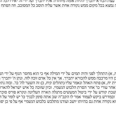
ת הבורא יתברך להיות אומה מיוחדת אליו יתברך ועל ידי זה יאירו לכל הבר
 יז, א) התהלך לפני והיה תמים על ידי המילה אף כי הוא מחסר הגוף על ידי 
יו מרכבה ממש להבורא יתברך. אך אין כל אדם זוכה לזה. ונתן ה' יתברך במ
 יח, א) פתח האהל ונאמר עליו (תהלים קיח, כ) זה השער לה' כו'. ובזה נתק
אחר עורי כו' אחר הסרת הלבוש הגשמיי. וכיון שזוכה כל איש ישראל להאר
שבת קודש על ידי ביטול המעשים מתגלה הארה העליונה ונקרא פורס סוכת ש
במדרש ביקש לעמוד אמר לו הקב"ה שב אתה סימן לבניך כו' יש לומר על דרך
א נקודה אחת גם בהיותו יושב ועודנו מתלבש בלבוש הגשמיי אף על פי כן יפ