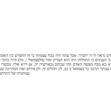
מקודם נראה לו ה' יתברך. אבל עתה היה בכח עצמותו כי זה ההפרש בין הא
 הענינים כי התחלתו היה הוא הצדיק יסוד עולם(משלי י, כה) והיה בתוך 
 בא מכח מעשה האדם וזהו שכתוב (בארשית יח, א) וירא אליו. מבשרי אחז
 ענותך תרבני כו' (שמואל ב כב, לו; תהלים יח, לו) פירוש זאת המדריגה ש
ענותנותו של הקדוש ברוךהוא כי באמת הכל שלו ועל כל זה חפץ שיזכו בני ישראל בכח מעשיהם: