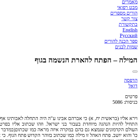
מאמרים
מבט רפואי
הורים מספרים
צור קשר
בתקשורת
English
Русский
ספר הכנה להורים
שמות לבנים
המילה – הפתח להארת הנשמה בגוף
הדפסה
דואל
פרטים
כניסות: 5086
וירא אליו (בראשית יח, א) כי אברהם אבינו ע"ה היה התחלה לאבותינו אף
התחיל להיות הנהגה מיוחדת בעבור בני ישראל. וזהו שכתוב אליו בפרט.
העולם הקדמונים שנמצא גם בהם במקרה איזה מראה כמו שכתוב(במדבר כג, ד
כו' והוא יושב. פתח האהל זו מילה כמו שכתוב בזוהר הקדוש פתח הגוף. כ