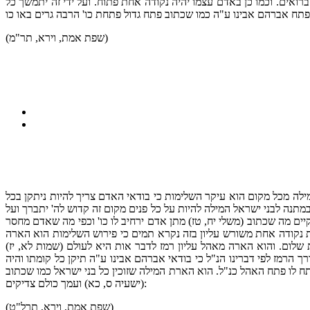
ואים. וכמו כן באדם עצמו יהיה נקודה אחת פתוח. ועל ידי זה יתמשך כל
(שפת אמת, וירא, תר"מ)
המילה מכל מקום הוא עיקר השלימות כי בודאי האדם צריך להיות ניתקן בכל
תנה לבני ישראל המילה להיות על כל פנים מקום זה קדוש לה' יתברך ועל
יים מה שכתוב (משלי יח, טז) מתן אדם ירחיב לו כו' וכפי מה שאדם מחסר
ת נקודה אחת משורש עליון בזה נקרא תמים כי פירוש השלימות הוא הארה
לום. והוא הארה מאהל עליון רמז לדבר אות היא לעולם (שמות לא, יז)
 הרמז לפי דברינו הנ"ל כי בודאי אברהם אבינו ע"ה תיקן כל קומתו והיה
תח לו פתח האהל כנ"ל. הוא הארת המילה שזוכין כל בני ישראל כמו שכתוב
(ישעיה ס, כא) ועמך כולם צדיקים:
(שפת אמת, וירא, תרל"ט)