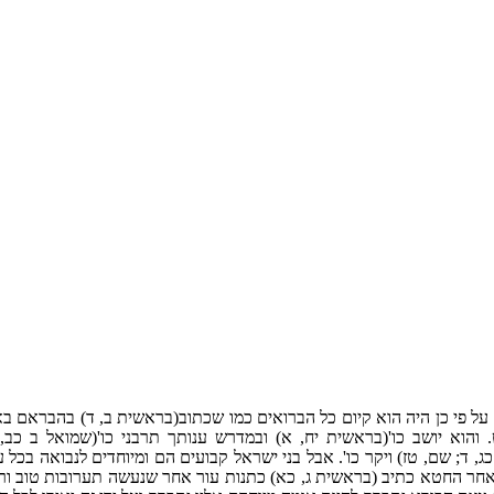
 על פי כן היה הוא קיום כל הברואים כמו שכתוב(בראשית ב, ד) בהבראם ב
 והוא יושב כו'(בראשית יח, א) ובמדרש ענותך תרבני כו'(שמואל ב כב, ל
; שם, טז) ויקר כו'. אבל בני ישראל קבועים הם ומיוחדים לנבואה בכל ע
י אחר החטא כתיב (בראשית ג, כא) כתנות עור אחר שנעשה תערובות טוב ורע