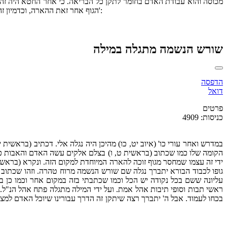
מכוסה והוא עבודת האדם בחומר לתקן כל הבריאה. כי אחר החטא היה זה עצ
הגוף אחר זאת ההארה, וכדמיון זה נמצא בכל מקום ממש נקודה אחת אשר עליה הוסב כל המסובב. וזה הפתח פתח אברהם אבינו ע"ה כמו שכתוב פתח גדול פתחת כו' הרבה גרים באו כו':
שורש הנשמה מתגלה במילה
הדפסה
דואל
פרטים
כניסות: 4909
במדרש ואחר עורי כו' (איוב יט, כו) מהיכן היה נגלה אלי. דכתיב (בראשית
הקומה שלו כמו שכתוב (בראשית ט, ו) בצלם אלקים עשה האדם והאבות כן ה
ידי זה עצמו שמחסר מגוף זוכה להארה המיוחדת למקום הזה. ונקרא (בראשית
גופו לכבוד הבורא יתברך נגלה שם שורש הנשמה מרוח טהרה. וזהו שכתוב 
עליונה ששם בכל נקודה יש הכל וכמו שכתבתי בזה במקום אחר וכמו כן ב
ראשי תבות וסופי תיבות אהל אמת. ועל ידי המילה מתגלה פתח אהל הנ"ל. ו
בכחו לעמוד. אבל ה' יתברך רצה שיתקן זה הדרך עבורינו שיוכל האדם למצו