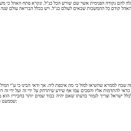
נתגלה להם נקודה הפנימית אשר שם שורש הכל כנ"ל. ונקרא פתח האהל כי משם
מה שבח לממרא שהשיאו למול כי מה איכפת ליה. אך ודאי הבינו כי ע"י המילה
דאי להתדמות אליו והסכים עמו אף שידע שיתרחק על ידי זה ועל ידי זה דוק
 ישראל וצריך לגמור בדעתו שאם יהיה כבוד שמים יותר בחביריו הוא מבט
שממעט כבוד עצמו ומרבה כבוד שמים כבוד שמים מתרבה וכבודו מתרבה והוא כנ"ל: