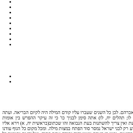
אברהם. לכן כל השנים שעברו עליו קודם המילה היה לקיום הבריאה. ועתה
ו; תהלים יח, לו) אתה סימן לבניך כו' כי זה עיקר ההפרש בין אומות
ת ואין צריך להשתנות בעת הנבואה זהו שכתוב(בראשית יח, א) וירא אליו
 רק לבני ישראל נמסר סוד הפתח במצות מילה. ומכל מקום כל הגוף עודנו