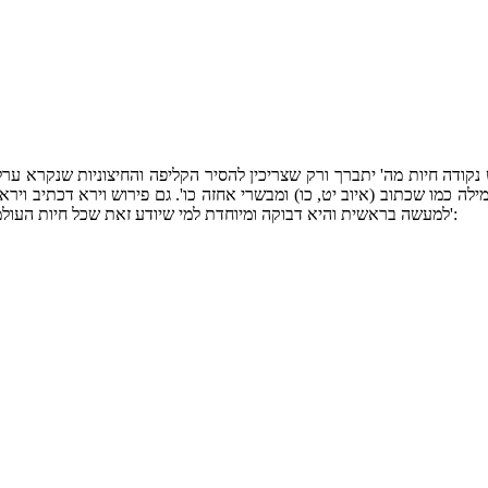
ש נקודה חיות מה' יתברך ורק שצריכין להסיר הקליפה והחיצוניות שנקרא ער
ה כמו שכתוב (איוב יט, כו) ומבשרי אחזה כו'. גם פירוש וירא דכתיב וירא 
למעשה בראשית והיא דבוקה ומיוחדת למי שיודע זאת שכל חיות העולמות מהשגחתו יתברך כמו שכתוב (דברים יא, יב) תמיד עיני ה' אלקיך בה כו':