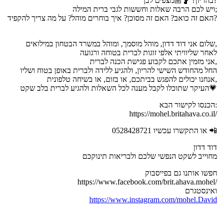
בהריון? 🤰🏼מצפים לבן?
ויש לכם הרבה שאלות וחששות לגבי ברית המילה;
האם זה כואב? האם זה מסוכן? איך בוחרים מוהל? על מה צריך להקפיד?
שלום אני דוד דדון, מוהל מוסמך, ומוהל במשרד הבטחון במילואים,
לאחר שליוויתי אלפי זוגות לברית בטוחה ורגועה
אני מזמין אתכם לקבוע פגישת הכנה לברית,
החל מהחודש השישי להריון, ולהגיע ללידה ולברית באופן בטוח ושליו
אנחנו יכולים להפגש בביתכם, או בזום, או בשיחה טלפונית,
העיקר שתוכלו לקבל מענה לכל השאלות ולהגיע לברית בלב שקט💗
הכנסו לקישור הבא:
https://mohel.britahava.co.il/
או התקשרו עכשיו 0528428721 📲
דוד דדון
מחוייב לשקט הנפשי שלכם ולבריאות תינוקכם
חפשו אותנו גם בפייסבוק
https://www.facebook.com/brit.ahava.mohel/
ואינסטגרם
https://www.instagram.com/mohel.David