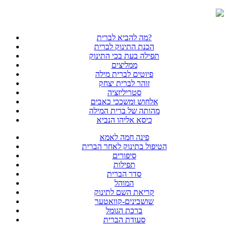
מה להביא לברית?
הכנת התינוק לברית
תפילה בעת בכי התינוק
ממליצים
פיוטים לברית מילה
זוהר לברית יצחק
סטריליזציה
אלחוש ומשככי כאבים
מהותה של ברית המילה
כיסא אליהו הנביא
פינה חמה לאמא
הטיפול בתינוק לאחר הברית
סיפורים
תפילות
סדר הברית
המוהל
קריאת השם לתינוק
שושבינים-קוואטער
ברכת הגומל
סעודת הברית