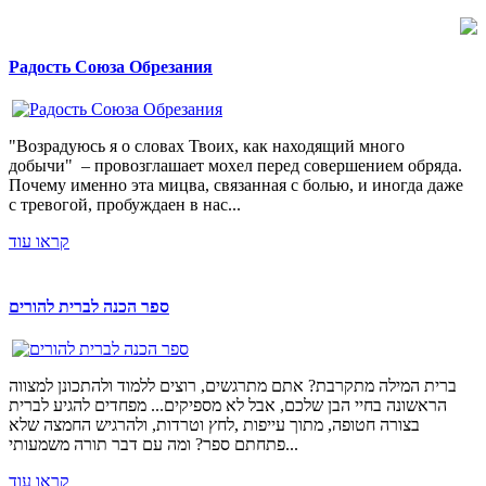
Радость Союза Обрезания
"Возрадуюсь я о словах Твоих, как находящий много
добычи" – провозглашает мохел перед совершением обряда.
Почему именно эта мицва, связанная с болью, и иногда даже
с тревогой, пробуждаен в нас...
קראו עוד
ספר הכנה לברית להורים
ברית המילה מתקרבת? אתם מתרגשים, רוצים ללמוד ולהתכונן למצווה
הראשונה בחיי הבן שלכם, אבל לא מספיקים... מפחדים להגיע לברית
בצורה חטופה, מתוך עייפות ,לחץ וטרדות, ולהרגיש החמצה שלא
פתחתם ספר? ומה עם דבר תורה משמעותי...
קראו עוד