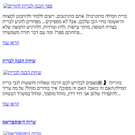
ברית המילה מתקרבת? אתם מתרגשים, רוצים ללמוד ולהתכונן למצווה
הראשונה בחיי הבן שלכם, אבל לא מספיקים... מפחדים להגיע לברית
בצורה חטופה, מתוך עייפות ,לחץ וטרדות, ולהרגיש החמצה שלא
פתחתם ספר? ומה עם דבר תורה משמעותי...
קראו עוד
שיחת הכנה לברית
בהריון? 🤰🏼מצפים לבן?ויש לכם הרבה שאלות וחששות לגבי ברית
המילה;האם זה כואב? האם זה מסוכן? איך בוחרים מוהל? על מה צריך
להקפיד? שלום אני דוד דדון, מוהל מוסמך, ומוהל במשרד הבטחון...
קראו עוד
שרות היפוספדיאס