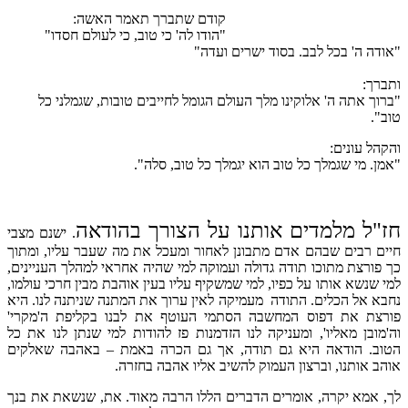
קודם שתברך תאמר האשה:
"הודו לה' כי טוב, כי לעולם חסדו"
"אודה ה' בכל לבב. בסוד ישרים ועדה"
ותברך:
"ברוך אתה ה' אלוקינו מלך העולם הגומל לחייבים טובות, שגמלני כל
טוב".
והקהל עונים:
"אמן. מי שגמלך כל טוב הוא יגמלך כל טוב, סלה".
חז"ל מלמדים אותנו על הצורך בהודאה
. ישנם מצבי
חיים רבים שבהם אדם מתבונן לאחור ומעכל את מה שעבר עליו, ומתוך
כך פורצת מתוכו תודה גדולה ועמוקה למי שהיה אחראי למהלך העניינים,
למי שנשא אותו על כפיו, למי שמשקיף עליו בעין אוהבת מבין חרכי עולמו,
נחבא אל הכלים. התודה מעמיקה לאין ערוך את המתנה שניתנה לנו. היא
פורצת את דפוס המחשבה הסתמי העוטף את לבנו בקליפת ה'מקרי'
וה'מובן מאליו', ומעניקה לנו הזדמנות פז להודות למי שנתן לנו את כל
הטוב. הודאה היא גם תודה, אך גם הכרה באמת – באהבה שאלקים
אוהב אותנו, וברצון העמוק להשיב אליו אהבה בחזרה.
לך, אמא יקרה, אומרים הדברים הללו הרבה מאוד. את, שנשאת את בנך