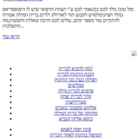
מזל טוב! נולד לכם בן!נאמר לכם ע"י הצוות הרפואי שיש לו היפוספדיאס
(נולד חצי/נימול)ויש לקבוע תור לאורולוג ילדים.ברית המילה אמורה
להתקיים עוד מספר ימים, עולים לכם הרבה שאלות וחששות,מה
ההשלכות...
קראו עוד
מה להביא לברית?
הכנת התינוק לברית
תפילה בעת בכי התינוק
ממליצים
פיוטים לברית מילה
זוהר לברית יצחק
סטריליזציה
אלחוש ומשככי כאבים
מהותה של ברית המילה
כיסא אליהו הנביא
פינה חמה לאמא
הטיפול בתינוק לאחר הברית