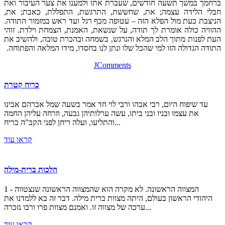
ברחמך במשך תשעה חודשים, שעברת אתו ולמענו את צער העיבור ואת
חבלי הלידה עצמה; את, שחששת, התרגשת, התפללת, כאבת; את,
הניצבת כעת מול הפלא הזה – עטופה מכף רגל ועד ראש במזמור התודה.
ההוויה כולה אומרת לך תודה, על שנשאת, האמנת, הצמחת וילדת. זוהי
העת לפנות מתוך הלב המלא והנרגש, בשמחה ובהכרת טובה, ולהשיב את
התודה הגדולה הזו למי שהכל שלו ונתן לנו בחסדו, מידו המלאה והפתוחה.
JComments
Безвідсотковий
онлайн кредит без дзвінків
на картку в Україні
новим клієнтам МФО. В любое время суток с помощь
כריח קטרת
круглосуточно на карту без отказа
и деньги можно тратить ср
хотите взять
кредит без процентов на карту
в Украине кр
עד שיפוח היום, רבי אבהו ורבי לוי חד אמר בשעה שמל אברהם אבינו
поискать неизвестные МФО. Моментальне оформлення без пер
את עצמו ובניו ובני ביתו, עשה ערלותיהן גבעה, וזרחה עליהן החמה
кредит в інтернеті
на ба
והתליעו, ועלה ריחן לפני הקב"ה כריח...
קראו עוד
הלכות ברית-מילה
1 - המצווה הראשונה. לא מקרה הוא שהמצווה הראשונה שנצטווה
היהודי הראשון בעולם, היתה מצוות ברית מילה. דבר זה בא ללמדנו את
ערכה של מצווה זו. ואמנם מצוות פרו ורבו נזכרה...
קראו עוד