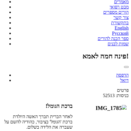
מאמרים
מבט רפואי
הורים מספרים
צור קשר
בתקשורת
English
Русский
ספר הכנה להורים
שמות לבנים
פינה חמה לאמא!
הדפסה
דואל
פרטים
כניסות: 52513
ברכת הגומל!
לאחר הברית תברך האשה היולדת
ברכת 'הגומל' בציבור, כהודיה להשם על
שעברה את הלידה בשלום.