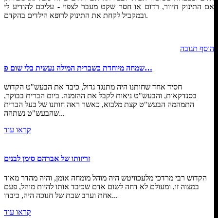
אם התינוק חיוור, רדום או חסר שקט מעבר לצפוי - עליכם להודיע לי
ובמקביל לקחת את התינוק לרופא הילדים בהקדם.
הוסף תגובה
שמחה מיוחדת כשברית המילה נעשית בלי שום פ…
חסיד אחד שחותנו היה מתנגד גדול, כיבד את הבעש"ט הקדוש
בסנדקאות, והבעש"ט ניאות לקבל את ההזמנה. ביום הברית בבוקר,
התמהמה הבעש"ט קצת מלבוא, כאשר ראה חותנו של בעל הברית
שהבעש"ט נשתהה...
קראו עוד
זריזותו של אברהם סימן לבנים
הקדוש רבי מרדכי מלעכוויטש היה מוהל מומחה אומן, והיה מהדר מאוד
במצוה זו, ומעולם לא דחה לשום אדם שכיבד אותו להיות מוהל, פעם
אחת וערב שבת של חנוכה היה, כיבדו...
קראו עוד