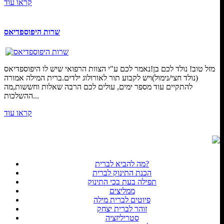
קראו עוד
שרות היפוספדיאס
מזל טוב! נולד לכם בן!נאמר לכם ע"י הצוות הרפואי שיש לו היפוספדיאס
(נולד חצי/נימול)ויש לקבוע תור לאורולוג ילדים.ברית המילה אמורה
להתקיים עוד מספר ימים, עולים לכם הרבה שאלות וחששות,מה
ההשלכות...
קראו עוד
מה להביא לברית?
הכנת התינוק לברית
תפילה בעת בכי התינוק
ממליצים
פיוטים לברית מילה
זוהר לברית יצחק
סטריליזציה