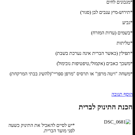
*מגבונים לחים
*תירוש-מיץ ענבים לבן (סגור)
*גביע
*בשמים (עדות המזרח)
*טליתות
*תפילין (כאשר הברית אינה נערכת בשבת)
*משכך כאבים (אקמולי,טיפטיפות נובימול)
*משחה "ויטה מרפן" או תרסיס "מרפן ספריי"(להשיג בבתי המרקחת)
הוסף תגובה
הכנת התינוק לברית
*יש לסיים להאכיל את התינוק כשעה
לפני מועד הברית.