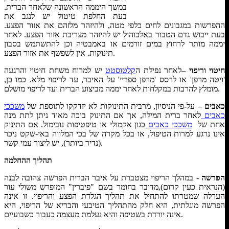
במשך היממה הראשונה שלאחר הברית.
בעת החלפת טיטול יש לנגב את
ההפרשות במגבונים לחים כלפי מטה, ולהיזהר מלזהם את אזור הפצע.
בעת ייבוש גדם הטבור באלכוהול יש להיזהר מצריבת אזור הפצע. לאחר
יממה מותר לרחוץ במים זורמים או באמבטיה וכן להתשתמש בסבון
תינוקות. אין לשפשף את אזור הפצע.
חיטוי וריפוי
–לאחר נפילת ה
קלטוסטט
יש למרוח משחת חיטוי והרגעה
'ויטה מרפן' או לרסס 'מרפן ספריי' על האיבר, עד לריפוי מלא. כמו כן,
מומלץ להרבות במקלחות לאחר יממה מביצוע הברית ועד לריפוי מושלם.
כאבים
– על-פי הניסיון, מרבית התינוקות לא יזדקקו לתוספת של
משככי
כאבים
לאחר ברית המילה, אך אם התינוק בוכה מאוד ניתן לתת מנה
אחת של
משככי כאבים
כגון אקמולי או טיפטיפות נובימול. אם התינוק
אינו נרגע למרות הטיפול, או בכל מקרה של בכי המלווה באי-שקט ניכר
(נדיר ביותר), יש ליצור עמי קשר.
תהליך ההחלמה
הפרשה
- במהלך הריפוי מצטברת על איבר הברית הפרשה צהובה לבנה
(הנראית כעין קרום),מדובר בחומר בשם "פיברין" המופרש משולי עור
הערלה שמטרתו להתחיל את תהליך הגלדת הפצע והריפוי. זו אינה
הפרשה מוגלתית, היא חלק מהתהליך הטיבעי והבריא של הריפוי, היא
אינה יורדת בשטיפה והיא נעלמת מעצמה כעבור כשבועיים.