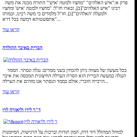
פרק א:"איש האלהים" "מחציו ולמטה 'איש'" התורה מכנה את משה
רבינו "איש האלהים"[ב], ובארו חז"ל: "מחציו ולמטה 'איש' ומחציו
ולמעלה 'האלהים'"[ג]. חז"ל מלמדים כי משה רבינו, וכמותו
"אתפשטותא דמשה בכל דרא...
קראו עוד
הברית באיבר ההולדה
בכל מעשה של מצווה ניתן להבחין בשני ממדים: נגלה ונסתר. הממד
הנגלה במעשה הברית הוא הסרת הערלה החיצונית המכסה את איבר
הרבייה הזכרי; אולם בממד הנסתר אנו מזהים את הערלה...
קראו עוד
ד"ר לירן וליאורה לוין
למוהל המהולל דוד דדון, המון תודות וברכות על הרגישות, המיומנות