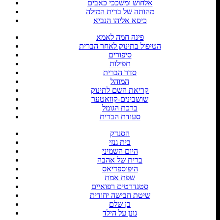
אלחוש ומשככי כאבים
מהותה של ברית המילה
כיסא אליהו הנביא
פינה חמה לאמא
הטיפול בתינוק לאחר הברית
סיפורים
תפילות
סדר הברית
המוהל
קריאת השם לתינוק
שושבינים-קוואטער
ברכת הגומל
סעודת הברית
הסנדק
בית גנזי
היום השמיני
ברית של אהבה
היפוספדיאס
שפת אמת
סטנדרטים רפואיים
שיטת חבישה יחודית
בן שלם
גונן על הילד