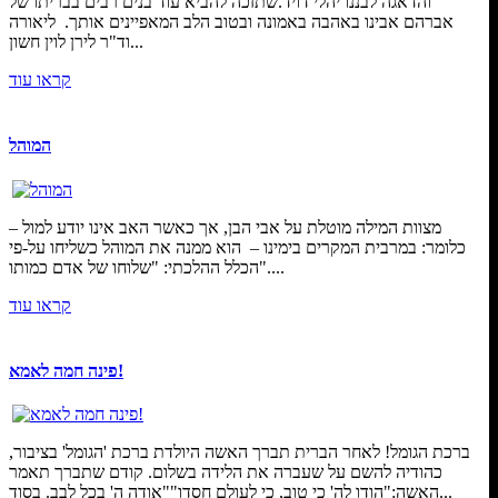
והדאגה לבננו יהלי דויד.שתזכה להביא עוד בנים רבים בבריתו של
אברהם אבינו באהבה באמונה ובטוב הלב המאפיינים אותך. ליאורה
וד"ר לירן לוין חשון...
קראו עוד
המוהל
מצוות המילה מוטלת על אבי הבן, אך כאשר האב אינו יודע למול –
כלומר: במרבית המקרים בימינו – הוא ממנה את המוהל כשליחו על-פי
הכלל ההלכתי: "שלוחו של אדם כמותו"....
קראו עוד
פינה חמה לאמא!
ברכת הגומל! לאחר הברית תברך האשה היולדת ברכת 'הגומל' בציבור,
כהודיה להשם על שעברה את הלידה בשלום. קודם שתברך תאמר
האשה:"הודו לה' כי טוב, כי לעולם חסדו""אודה ה' בכל לבב. בסוד...