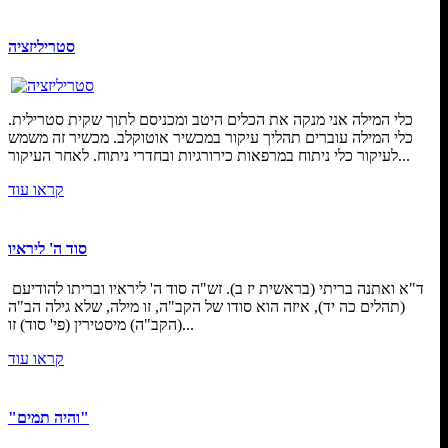
סטריליזציה
כלי המילה אני מנקה את הכלים היטב ומכניסם לתוך שקית סטרילית.
כלי המילה עוברים תהליך עיקור במכשיר אוטוקלב. מכשיר זה משמש
לעיקור כלי ניתוח במרפאות כירורגיות ובחדרי ניתוח. לאחר העיקור...
קראו עוד
סוד ה' ליראיו
ד"א ואתנה בריתי (בראשית יז ב). זש"ה סוד ה' ליראיו ובריתו להודיעם
(תהלים כה יד), איזה הוא סודו של הקב"ה, זו מילה, שלא גילה הב"ה
(הקב"ה) מיסטירין (פי' סוד) זו...
קראו עוד
"והיה תמים"