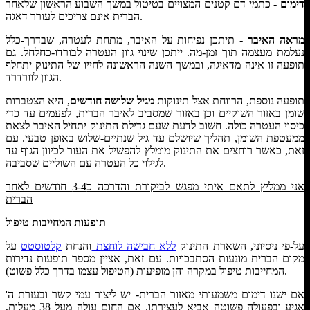
דימום
- כתמי דם קטנים המצויים בטיטול במשך השבוע הראשון שלאחר
צריכים לעורר דאגה.
הברית
אינם
מראה האיבר
- תיתכן נפיחות על האיבר, מתחת לעטרה, שבדרך-כלל
נעלמת מעצמה תוך זמן-מה. ייתכן שינוי גוון העטרה לבורדו-כחלחל. גם
תופעה זו אינה מדאיגה, ובמשך השנה הראשונה לחייו של התינוק יתחלף
הגוון לוורדרד.
תופעה נוספת, הרווחת אצל תינוקות
מגיל שלושה חודשים
, היא הצטברות
שומן באזור השוקיים וכן באזור שמסביב לאיבר הברית, לפעמים עד כדי
כיסוי העטרה כולה. חשוב לדעת שעם גדילת התינוק יתחיל האיבר לצאת
ממעטפת השומן, תהליך שיושלם עד גיל שנתיים-שלוש באופן טבעי. עם
זאת, כאשר רוחצים את התינוק מומלץ להפשיל את העור לכיוון הגוף עד
לגילוי כל העטרה עם השוליים שסביבה.
אני ממליץ לתאם איתי מפגש לביקורת והדרכה כ3-4 חודשים לאחר
הברית
תופעות המחייבות טיפול
על-פי ניסיוני, השארת התינוק
ללא חבישה לוחצת
והנחת
קלטוסטט
על
מקום הברית מונעות הסתבכויות. עם זאת, אציין מספר תופעות נדירות
המחייבות טיפול במקרה והן מופיעות (הטיפול עצמו בדרך כלל פשוט).
אם ישנו דימום משמעותי מאזור הברית- יש ליצור עמי קשר ובעזרת ה'
אגיע ובפעולה פשוטה אביא לעצירתו. אם החום עולה מעל 38 מעלות,