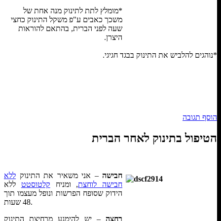
*מומלץ לתת לתינוק מנה אחת של
משכך כאבים ע"פ משקל התינוק כחצי
שעה לפני הברית, בהתאם להוראות
היצרן.
*נוהגים להלביש את התינוק בבגד חגיגי.
הוסף תגובה
Що робити в ситуації, коли потрібні позикові кошти, а застави
з автоматичним схваленням
онлайн. Если у вас есть мо
הטיפול בתינוק לאחר הברית
попробовать оформить
кредит по СМС
. Это займет всего не
Какая мотивация выдавать
первый кредит без процентов в Ук
б
חבישה
– אני משאיר את התינוק
ללא
Онлайн на банківську картку
позика без поручителів
вида
חבישה לוחצת
, ומניח
קלטוסטט
ללא
оформлення відбувається в офісі. Вивчіть наш рейтинг МФО
הידוק שסופח הפרשות ונופל מעצמו תוך
картку цілодобово
24/7 
48 שעות.
רחצה
– יש להימנע מרחיצת התינוק