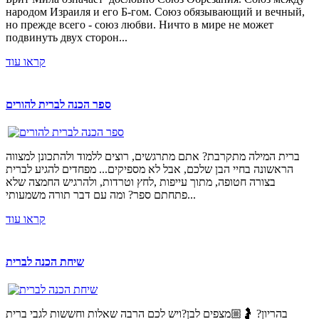
народом Израиля и его Б-гом. Союз обязывающий и вечный,
но прежде всего - союз любви. Ничто в мире не может
подвинуть двух сторон...
קראו עוד
ספר הכנה לברית להורים
ברית המילה מתקרבת? אתם מתרגשים, רוצים ללמוד ולהתכונן למצווה
הראשונה בחיי הבן שלכם, אבל לא מספיקים... מפחדים להגיע לברית
בצורה חטופה, מתוך עייפות ,לחץ וטרדות, ולהרגיש החמצה שלא
פתחתם ספר? ומה עם דבר תורה משמעותי...
קראו עוד
שיחת הכנה לברית
בהריון? 🤰🏼מצפים לבן?ויש לכם הרבה שאלות וחששות לגבי ברית