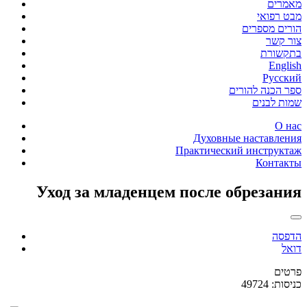
מאמרים
מבט רפואי
הורים מספרים
צור קשר
בתקשורת
English
Русский
ספר הכנה להורים
שמות לבנים
О нас
Духовные наставления
Практический инструктаж
Контакты
Уход за младенцем после обрезания
הדפסה
דואל
פרטים
כניסות: 49724