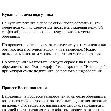
Купание и смена подгузника
Не купайте ребенка в первые сутки после обрезания. При
смене подгузника следует вытирать испражнения влажной
салфеткой, по направлению к телу, не касаясь места
обрезания.
По прошествии первых суток следует искупать младенца как
обычно, под проточной водой или в ванночке. Можно
пользоваться детским мылом, не натирая место обрезания.
По отпадении "Калтостата" следует обрабатывать место
обрезания мазью "Вита-марфен" или аэрозолью "Вита-спрей"
при каждой смене подгузника, до полного выздоровления.
Процесс Восстановления
Выделения - в процессе выздоровления на месте обрезания и
возле него собираются желтовато-белые выделения, похожие
на пленку. Это вещество, называемое фибрин, выделяется с
крайней плоти, начиная таким образом процесс заживления