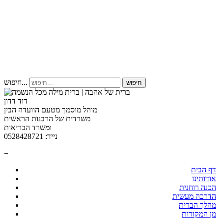
חיפוש...
חיפוש
דוד דדון
מוהל מוסמך מטעם הוועדה הבין
משרדית של הרבנות הראשית
ומשרד הבריאות
נייד: 0528428721
=
דף הבית
אודותינו
הכנה רוחנית
הדרכה מעשית
מהלך הברית
מן המקורות