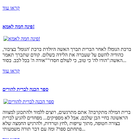
קראו עוד
פינה חמה לאמא!
ברכת הגומל! לאחר הברית תברך האשה היולדת ברכת 'הגומל' בציבור,
כהודיה להשם על שעברה את הלידה בשלום. קודם שתברך תאמר
האשה:"הודו לה' כי טוב, כי לעולם חסדו""אודה ה' בכל לבב. בסוד...
קראו עוד
ספר הכנה לברית להורים
ברית המילה מתקרבת? אתם מתרגשים, רוצים ללמוד ולהתכונן למצווה
הראשונה בחיי הבן שלכם, אבל לא מספיקים... מפחדים להגיע לברית
בצורה חטופה, מתוך עייפות ,לחץ וטרדות, ולהרגיש החמצה שלא
פתחתם ספר? ומה עם דבר תורה משמעותי...