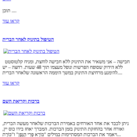
תוכן ....
קראו עוד
הטיפול בתינוק לאחר הברית
חבישה – אני משאיר את התינוק ללא חבישה לוחצת, ומניח קלטוסטט
ללא הידוק שסופח הפרשות ונופל מעצמו תוך 48 שעות. רחצה – יש
להימנע מרחיצת התינוק במשך היממה הראשונה שלאחר הברית....
קראו עוד
ברכות וקריאת השם
ניתן לכבד את אחד האורחים באמירת הברכות שלאחר מעשה הברית,
ואורח אחר בהחזקת התינוק בזמן הברכות. המברך יאחז בידו כוס יין,
ויאמר את הברכות המסתיימות במילים "בּוֹרֵא פְּרִי הַגָּפֶן" ו"כּוֹרֵת...