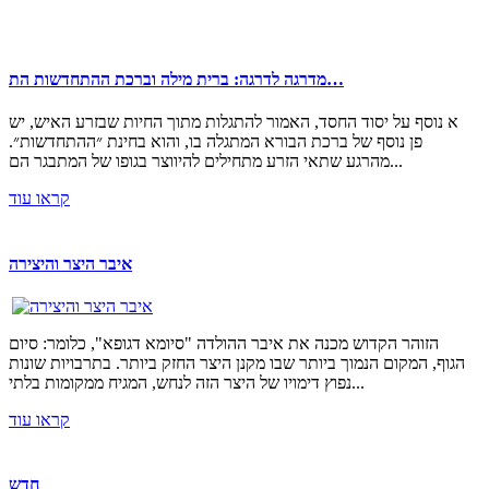
מדרגה לדרגה: ברית מילה וברכת ההתחדשות הת…
א נוסף על יסוד החסד, האמור להתגלות מתוך החיות שבזרע האיש, יש
פן נוסף של ברכת הבורא המתגלה בו, והוא בחינת ״ההתחדשות״.
מהרגע שתאי הזרע מתחילים להיווצר בגופו של המתבגר הם...
קראו עוד
איבר היצר והיצירה
הזוהר הקדוש מכנה את איבר ההולדה "סיומא דגופא", כלומר: סיום
הגוף, המקום הנמוך ביותר שבו מקנן היצר החזק ביותר. בתרבויות שונות
נפוץ דימויו של היצר הזה לנחש, המגיח ממקומות בלתי...
קראו עוד
חדש