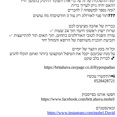
מה ההשלכות של זה על בריאות ותפקוד התינוק בהמשך חייו?
האם יהיה ניתן לערוך ברית?
ומה נספר למשפחה ? לחברים?
תור פנוי לאורולוג רק עוד 3 חודשים!!! מה עושים❓❓❓
בברית של אהבה מציעים לכם
✅ שרות ייעוץ ראשוני חינמי תוך 24 שעות
✅ עזרה והפניה לטובי האורולוגים בתחום, תוך תאום תור להתייעצות
וקביעת תוכנית משותפת של הרופא והמוהל יחד
וכל זה בזמן הקצר של יומיים
על מנת שבינכם יקבל את הטיפול המקצועי ביותר ואתם תוכלו להגיע
לברית בלב שקט 💕
https://britahava.ravpage.co.il/Hypospadias
התקשרו עכשיו📲
0528428721
חפשו אותנו בפייסבוק
https://www.facebook.com/brit.ahava.mohel/
ובאינסטגרם
https://www.instagram.com/mohel.David