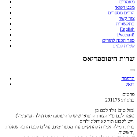
מאמרים
מבט רפואי
הורים מספרים
צור קשר
בתקשורת
English
Русский
ספר הכנה להורים
שמות לבנים
שרות היפוספדיאס
הדפסה
דואל
פרטים
כניסות: 291175
מזל טוב! נולד לכם בן!
נאמר לכם ע"י הצוות הרפואי שיש לו היפוספדיאס (נולד חצי/נימול)
ויש לקבוע תור לאורולוג ילדים.
ברית המילה אמורה להתקיים עוד מספר ימים, עולים לכם הרבה שאלות
וחששות,