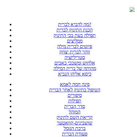
מה להביא לברית?
הכנת התינוק לברית
תפילה בעת בכי התינוק
ממליצים
פיוטים לברית מילה
זוהר לברית יצחק
סטריליזציה
אלחוש ומשככי כאבים
מהותה של ברית המילה
כיסא אליהו הנביא
פינה חמה לאמא
הטיפול בתינוק לאחר הברית
סיפורים
תפילות
סדר הברית
המוהל
קריאת השם לתינוק
שושבינים-קוואטער
ברכת הגומל
סעודת הברית