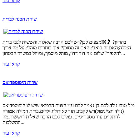
קראו עוד
שיחת הכנה לברית
בהריון? 🤰🏼מצפים לבן?ויש לכם הרבה שאלות וחששות לגבי ברית
המילה;האם זה כואב? האם זה מסוכן? איך בוחרים מוהל? על מה צריך
להקפיד? שלום אני דוד דדון, מוהל מוסמך, ומוהל במשרד הבטחון...
קראו עוד
שרות היפוספדיאס
מזל טוב! נולד לכם בן!נאמר לכם ע"י הצוות הרפואי שיש לו היפוספדיאס
(נולד חצי/נימול)ויש לקבוע תור לאורולוג ילדים.ברית המילה אמורה
להתקיים עוד מספר ימים, עולים לכם הרבה שאלות וחששות,מה
ההשלכות...
קראו עוד