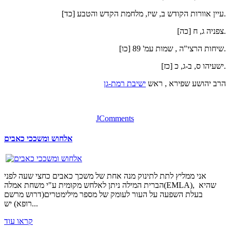
[כד] עיין אוורות הקודש ב, שיז, מלחמת הקדש והטבע.
[כה] צפניה ג, ח.
[כו] שיחות הרצי"ה , שמות עמ' 89.
[כז] ישעיהו ס, ב-ג, כ.
הרב יהושע שפירא , ראש
ישיבת רמת-גן
JComments
אלחוש ומשככי כאבים
אני ממליץ לתת לתינוק מנה אחת של משכך כאבים כחצי שעה לפני
הברית המילה ניתן לאלחש מקומית ע"י משחת אמלה(EMLA), שהיא
בעלת השפעה על העור לעומק של מספר מילימטרים(דרוש מרשם
רופא) יש...
קראו עוד