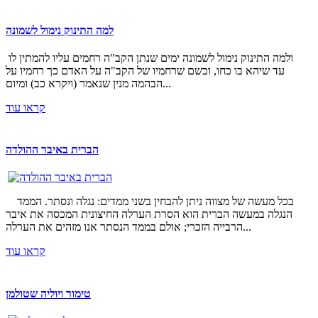
למה התינוק נימול לשמונה
ולמה התינוק נימול לשמונה ימים שנתן הקב"ה רחמים עליו להמתין לו
עד שיהא בו כחו, וכשם שרחמיו של הקב"ה על האדם כך רחמיו על
הבהמה מנין שנאמר (ויקרא כב) ומיום...
קראו עוד
הברית באיבר ההולדה
בכל מעשה של מצווה ניתן להבחין בשני ממדים: נגלה ונסתר. הממד
הנגלה במעשה הברית הוא הסרת הערלה החיצונית המכסה את איבר
הרבייה הזכרי; אולם בממד הנסתר אנו מזהים את הערלה...
קראו עוד
טימור ויוליה שטולמן