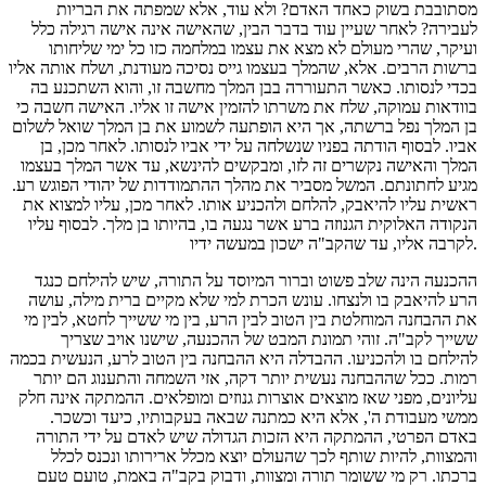
מסתובבת בשוק כאחד האדם? ולא עוד, אלא שמפתה את הבריות
לעבירה? לאחר שעיין עוד בדבר הבין, שהאישה אינה אישה רגילה כלל
ועיקר, שהרי מעולם לא מצא את עצמו במלחמה כזו כל ימי שליחותו
ברשות הרבים. אלא, שהמלך בעצמו גייס נסיכה מעודנת, ושלח אותה אליו
בכדי לנסותו. כאשר התעוררה בבן המלך מחשבה זו, והוא השתכנע בה
בוודאות עמוקה, שלח את משרתו להזמין אישה זו אליו. האישה חשבה כי
בן המלך נפל ברשתה, אך היא הופתעה לשמוע את בן המלך שואל לשלום
אביו. לבסוף הודתה בפניו שנשלחה על ידי אביו לנסותו. לאחר מכן, בן
המלך והאישה נקשרים זה לזו, ומבקשים להינשא, עד אשר המלך בעצמו
מגיע לחתונתם. המשל מסביר את מהלך ההתמודדות של יהודי הפוגש רע.
ראשית עליו להיאבק, להלחם ולהכניע אותו. לאחר מכן, עליו למצוא את
הנקודה האלוקית הגנוזה ברע אשר נגעה בו, בהיותו בן מלך. לבסוף עליו
לקרבה אליו, עד שהקב"ה ישכון במעשה ידיו.
ההכנעה הינה שלב פשוט וברור המיוסד על התורה, שיש להילחם כנגד
הרע להיאבק בו ולנצחו. עונש הכרת למי שלא מקיים ברית מילה, עושה
את ההבחנה המוחלטת בין הטוב לבין הרע, בין מי ששייך לחטא, לבין מי
ששייך לקב"ה. זוהי תמונת המבט של ההכנעה, שישנו אויב שצריך
להילחם בו ולהכניעו. ההבדלה היא ההבחנה בין הטוב לרע, הנעשית בכמה
רמות. ככל שההבחנה נעשית יותר דקה, אזי השמחה והתענוג הם יותר
עליונים, מפני שאז מוצאים אוצרות גנוזים ומופלאים. ההמתקה אינה חלק
ממשי מעבודת ה', אלא היא כמתנה שבאה בעקבותיו, כיעד וכשכר.
באדם הפרטי, ההמתקה היא הזכות הגדולה שיש לאדם על ידי התורה
והמצוות, להיות שותף לכך שהעולם יוצא מכלל ארירותו ונכנס לכלל
ברכתו. רק מי ששומר תורה ומצוות, ודבוק בקב"ה באמת, טועם טעם