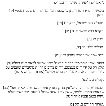
אמר להן 'יעשה תשובה ויתכפר לו'".
[יד] בהמשך דבריו רומז ר' נתן כי שבעת ימי העורלה הם שבעת עממי
כנען.
[טו] מהר"ל נצח ישראל, פרק כ"ו.
[טז] ויקרא רבה פרשה יז, ה.
[יז] גיטין מג.
[יח] תהלים קלט, יב.
[יט] כמו שמבואר בתניא בפרק כ"ו.
[כ] באותו אופן כותב מרן הרב קוק זצ"ל, שאי אפשר לבאר רזים בנגלה
אלא רק על ידי רזים בעצמם: "רזים צריכים להיות מוסברים ומובנים על
ידי רזים דווקא, ולא על ידי דברים גלויים" (אורות הקודש א, צג).
[כא] קהלת ז, כ.
[כב] והבעש"ט עוד דקדק ש"אין צדיק בארץ אשר יעשה טוב ולא יחטא"
– באותו הטוב. כלומר, שאין צדיק אחד שיכול לעשות טוב באופן שלא
יהיה בטוב עצמו איזה חטא.
[כג] אורות הקודש ב, תק.