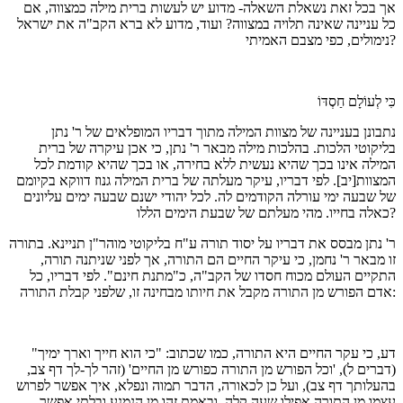
אך בכל זאת נשאלת השאלה- מדוע יש לעשות ברית מילה כמצווה, אם
כל עניינה שאינה תלויה במצווה? ועוד, מדוע לא ברא הקב"ה את ישראל
נימולים, כפי מצבם האמיתי?
כִּי לְעוֹלָם חַסְדּוֹ
נתבונן בעניינה של מצוות המילה מתוך דבריו המופלאים של ר' נתן
בליקוטי הלכות. בהלכות מילה מבאר ר' נתן, כי אכן עיקרה של ברית
המילה אינו בכך שהיא נעשית ללא בחירה, או בכך שהיא קודמת לכל
המצוות[יב]. לפי דבריו, עיקר מעלתה של ברית המילה גנוז דווקא בקיומם
של שבעה ימי עורלה הקודמים לה. לכל יהודי ישנם שבעה ימים עליונים
כאלה בחייו. מהי מעלתם של שבעת הימים הללו?
ר' נתן מבסס את דבריו על יסוד תורה ע"ח בליקוטי מוהר"ן תניינא. בתורה
זו מבאר ר' נחמן, כי עיקר החיים הם התורה, אך לפני שניתנה תורה,
התקיים העולם מכוח חסדו של הקב"ה, כ"מתנת חינם". לפי דבריו, כל
אדם הפורש מן התורה מקבל את חיותו מבחינה זו, שלפני קבלת התורה:
דע, כי עקר החיים היא התורה, כמו שכתוב: "כי הוא חייך וארך ימיך"
(דברים ל), 'וכל הפורש מן התורה כפורש מן החיים' (זהר לך-לך דף צב,
בהעלותך דף צב), ועל כן לכאורה, הדבר תמוה ונפלא, איך אפשר לפרוש
עצמו מן התורה אפילו שעה קלה. ובאמת זהו מן הנמנע ובלתי אפשר