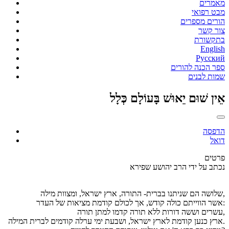
מאמרים
מבט רפואי
הורים מספרים
צור קשר
בתקשורת
English
Русский
ספר הכנה להורים
שמות לבנים
אֵין שׁוּם יֵאוּשׁ בָּעוֹלָם כְּלָל
הדפסה
דואל
פרטים
נכתב על ידי
הרב יהושע שפירא
שלושה הם שניתנו בברית- התורה, ארץ ישראל, ומצוות מילה,
אשר הווייתם כולה קודש, אך לכולם קודמת מציאות של העדר:
עשרים וששה דורות ללא תורה קדמו למתן תורה,
ארץ כנען קודמת לארץ ישראל, ושבעת ימי ערלה קודמים לברית המילה.