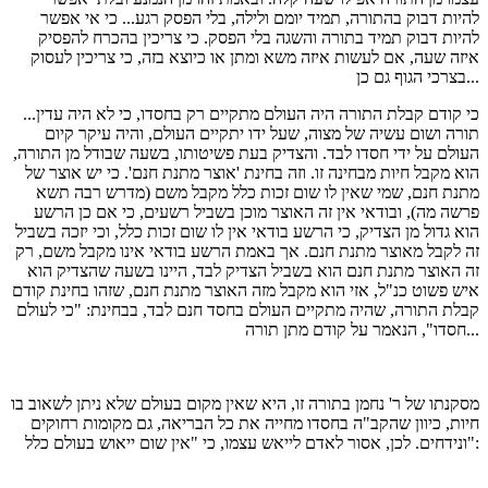
להיות דבוק בהתורה, תמיד יומם ולילה, בלי הפסק רגע... כי אי אפשר
להיות דבוק תמיד בתורה והשגה בלי הפסק. כי צריכין בהכרח להפסיק
איזה שעה, אם לעשות איזה משא ומתן או כיוצא בזה, כי צריכין לעסוק
בצרכי הגוף גם כן...
...כי קודם קבלת התורה היה העולם מתקיים רק בחסדו, כי לא היה עדין
תורה ושום עשיה של מצוה, שעל ידו יתקיים העולם, והיה עיקר קיום
העולם על ידי חסדו לבד. והצדיק בעת פשיטותו, בשעה שבודל מן התורה,
הוא מקבל חיות מבחינה זו. וזה בחינת 'אוצר מתנת חנם'. כי יש אוצר של
מתנת חנם, שמי שאין לו שום זכות כלל מקבל משם (מדרש רבה תשא
פרשה מה), ובודאי אין זה האוצר מוכן בשביל רשעים, כי אם כן הרשע
הוא גדול מן הצדיק, כי הרשע בודאי אין לו שום זכות כלל, וכי יזכה בשביל
זה לקבל מאוצר מתנת חנם. אך באמת הרשע בודאי אינו מקבל משם, רק
זה האוצר מתנת חנם הוא בשביל הצדיק לבד, היינו בשעה שהצדיק הוא
איש פשוט כנ"ל, אזי הוא מקבל מזה האוצר מתנת חנם, שזהו בחינת קודם
קבלת התורה, שהיה מתקיים העולם בחסד חנם לבד, בבחינת: "כי לעולם
חסדו", הנאמר על קודם מתן תורה...
מסקנתו של ר' נחמן בתורה זו, היא שאין מקום בעולם שלא ניתן לשאוב בו
חיות, כיוון שהקב"ה בחסדו מחייה את כל הבריאה, גם מקומות רחוקים
ונידחים. לכן, אסור לאדם לייאש עצמו, כי "אין שום ייאוש בעולם כלל":