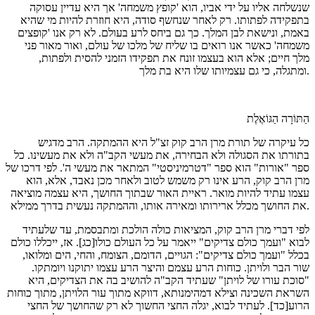
שנשלחה אליו על ידי אביו, הוא 'קופץ משמחה' אך היא עדיין עסוקה
בתפקידה לפתותו. רק לאחר שנחשף סודה, היא חוזרת להיות מי שהיא
באמת, ונישאת לבן המלך. כך גם ביחס לרע בעולם. לא רק אנו 'קופצים
משמחה' כאשר אנו רואים בו שליח של מלכו של עולם, ואור מאור פני
מלך חיים; אלא הוא בעצמו זונח את תפקידו הזמני להסית ולפתות,
ומתגלה, כי גם עצמיותו שלו היא בת מלך.
הַתּוֹרָה הַגּוֹאֶלֶת
כל עיקרה של תורת מרן הרב קוק זצ"ל היא ההמתקה. הרב מדגיש
בתורתו את הסגולה ולא הבחירה, את מעשי הקב"ה ולא את מעשינו. כל
ספר "אורות" הוא ספר "דטרמיניסטי" המתאר את מעשי ה'. לפי דרכו של
מרן הרב קוק, הרע אינו רק משמש לטוב ולאחר מכן נאבד, אלא, הוא
עצמו עתיד להיות מואר. ראיית האור שבתוך החושך, היא עצמה מוציאה
את החושך מכלל ארירותו ומאירה אותו, וההמתקה נעשית בדרך ממילא.
לפי דברי מרן הרב קוק, המציאות כולה הולכת ומתבסמת, עד שלעתיד
לבוא "ועמך כולם צדיקים" ייאמר על כל העולם כולו[כג]. אז, ייכללו כולם
בכלל "ועמך כולם צדיקים": הגויים, הדומם, הצומח, והחי, הים ומלואו,
שור הבר ולויתן. כוחות הרע עצמם והיצר הרע עצמו יתוקנו ויומתקו.
"סוכת עורו של לויתן" שעתיד הקב"ה להושיב בה את הצדיקים, היא
השראת השכינה וצילא דמהימנותא, דווקא מתוך עור הלויתן, מתוך כוחות
הרוע[כד]. לעתיד לבוא, יגלה החצי החשוך לא רק שהחושך של החצי