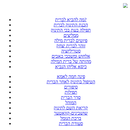
מה להביא לברית?
הכנת התינוק לברית
תפילה בעת בכי התינוק
ממליצים
פיוטים לברית מילה
זוהר לברית יצחק
סטריליזציה
אלחוש ומשככי כאבים
מהותה של ברית המילה
כיסא אליהו הנביא
פינה חמה לאמא
הטיפול בתינוק לאחר הברית
סיפורים
תפילות
סדר הברית
המוהל
קריאת השם לתינוק
שושבינים-קוואטער
ברכת הגומל
סעודת הברית