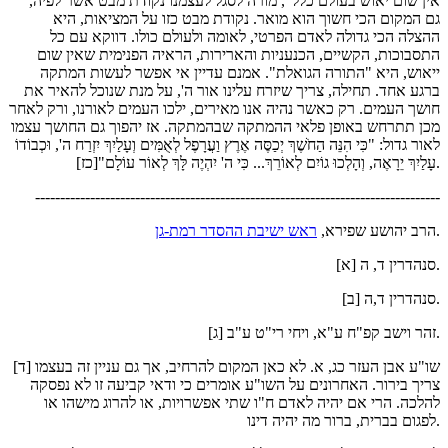
"אין שום יאוש בעולם כלל", מורה לסגל לעצמנו נקודת מבט אשר לפיה,
גם המקום הכי חשוך הוא מואר. נקודת מבט כזו על המציאות, היא
ההצלה הכי גדולה לאדם הפרטי, לאומה ולעולם כולו. דווקא עם כל
התסבוכות, הקשיים, הכנעניות והארירות, הראיה הפנימית שאין שום
ייאוש, היא "התורה הגואלת". אמנם עדיין אי אפשר לעשות המתקה
ברגע אחד. תחילה, צריך שיזרח עלינו אור ה', על מנת שנוכל להאיר את
חושך העמים. רק כאשר נהיה אנו מאירים, ילכו העמים לאורנו, ורק לאחר
מכן תתרחש באופן פלאי ההמתקה שבהמתקה. אז יהפוך גם החושך עצמו
לאור גדול: "כִּי הִנֵּה הַחֹשֶׁךְ יְכַסֶּה אֶרֶץ וַעֲרָפֶל לְאֻמִּים וְעָלַיִךְ יִזְרַח ה', וּכְבוֹדוֹ
עָלַיִךְ יֵרָאֶה, וְהָלְכוּ גוֹיִם לְאוֹרֵךְ... כִּי ה' יִהְיֶה לָּךְ לְאוֹר עוֹלָם"[כז].
---------------------------------------------------------------------------------
.
הרב יהושע שפירא,
ראש ישיבת ההסדר רמת-גן
[א] סנהדרין ד, ה.
[ב] סנהדרין ד,ה.
[ג] זהר וישב קפ"ח ע"א, ויחי רי"ט ע"ב.
[ד] שו"ע אבן העזר כג, א. לא כאן המקום להרחיב, אך גם עניין זה בעצמו
צריך בירור. האחרונים על השו"ע אומרים כי ודאי קביעה זו לא נפסקה
להלכה. הרי אם יהיה לאדם ח"ו שתי אפשרויות, או להרוג מישהו או
לפגום בברית, ברור מה יהיה דינו.