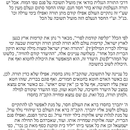
דרכי התורה הנגלית בודאי אין מועיל תשובה על פגם טפי המוח. אבל יש
תורה הנעלמת שהיא בחי' חסד חנם. שזהו החסד סתום ונעלם מעין כל
שע"י זה נתקיים העולם אפילו קודם מתן תורה ואפילו בימי ערלה וכו'
כנ"ל. וע"י החסד הנעלם הזה מועיל תשובה על הכל.
לפי הכלל "קליפה קודמת לפרי", מבאר ר' נתן את קדימות ארץ כנען
לארץ ישראל, קדימות עולם ללא תורה למתן תורה וקדימות שבעה ימי
עורלה לברית המילה[יד]. "התורה וארץ ישראל ומצות מילה שהוא תיקון
הברית הכל אחד". בשלושה עניינים אלה, "ההיעדר קודם להוויה", כלשונו
של המהר"ל[טו]. היעדר זה, הוא המאפשר את היכולת לחטוא ואף את
היכולת לשוב בתשובה.
כל עניינה של התשובה, שהקב"ה נוהג בחסדו, אפילו שלא כדין תורה. לכן,
גם כאשר האדם חוטא בחטאים חמורים, ואף פוגם בברית, שזהו חטא
שאין עליו תשובה, אף על פי כן "אין שום ייאוש". גם כאשר אדם נמצא
במצב של היעדר וחשיכה, של חטא ועוון, כמו ההעדר שקודם למילה
ולמתן תורה, בכל זאת, גם שם נמצא ומחייה הקב"ה בחסדו.
ה' יתברך בחסדו ברא את העולם חסר, על מנת לאפשר לנו להתקיים
בעולם ולשוב אליו יתברך. הקב"ה ברא את העולם כך שיהודי נולד ערל,
על מנת לגלות שיש אלוקות בילד יהודי ערל. גם בתוך הפגם, ואפילו פגם
הברית, ישנה אלוקות שמחייה אותו. ועוד, שאברהם מל תחילה את
ישמעאל וכן את כל אנשי ביתו "יליד בית ומקנת כסף מאת בן נכר", כפי