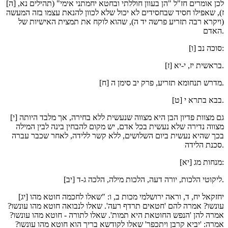
[ה] לכן אומרים חז"ל "הן בעוון חוללתי ובחטא יחמתני אימי" (תהילים נא,
ז), שאפילו חסיד שבחסידים לא יכול שלא לכוון להנאת עצמו בזה המעשה
(ויקרא רבה תזריע פרשה יד ה), שהוא לוקח את תמצית האישיות של
האדם.
[ו] סוכה נב:
[ז] בראשית יז, י-יא.
[ח] מדרש תנחומא תזריע, פרק יב סימן ה.
[ט] בבא בתרא י.
[י] גם מצוות פדיון הבן היא מצווה שנעשית ללא בחירה, אך מלבד היותה
מצווה נדירה שלא נעשית בכל אדם, יש מקום להבחין בינה לבין המילה
בכך שהיא נעשית ביום השלושים, ללא קשר ללידה, לאחר שכבר עברה
סכנת הלידה.
[יא] מנחות מג:
[יב] ליקוטי הלכות, יורה דעה, הלכות מילה, הלכה ג-ד.
[יג] יחזקאל יח, ד, וראה ירושלמי מכות ב, ו: "שאלו לחכמה חוטא מהו
עונשו? אמרה להם 'חטאים תרדף רעה'. שאלו לנבואה חוטא מהו עונשו?
אמרה להן 'הנפש החוטאת היא תמות'. שאלו לתורה - חוטא מהו עונשו?
אמרה: 'יביא קרבן ויתכפר' שאלו לקודשא בריך הוא חוטא מהו עונשו?