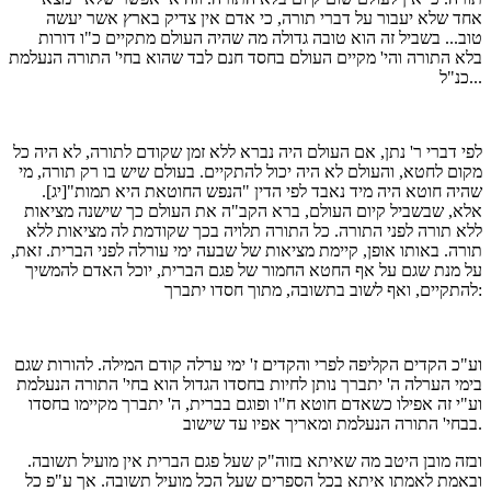
אחד שלא יעבור על דברי תורה, כי אדם אין צדיק בארץ אשר יעשה
טוב... בשביל זה הוא טובה גדולה מה שהיה העולם מתקיים כ"ו דורות
בלא התורה והי' מקיים העולם בחסד חנם לבד שהוא בחי' התורה הנעלמת
כנ"ל...
לפי דברי ר' נתן, אם העולם היה נברא ללא זמן שקודם לתורה, לא היה כל
מקום לחטא, והעולם לא היה יכול להתקיים. בעולם שיש בו רק תורה, מי
שהיה חוטא היה מיד נאבד לפי הדין "הנפש החוטאת היא תמות"[יג].
אלא, שבשביל קיום העולם, ברא הקב"ה את העולם כך שישנה מציאות
ללא תורה לפני התורה. כל התורה תלויה בכך שקודמת לה מציאות ללא
תורה. באותו אופן, קיימת מציאות של שבעה ימי עורלה לפני הברית. זאת,
על מנת שגם על אף החטא החמור של פגם הברית, יוכל האדם להמשיך
להתקיים, ואף לשוב בתשובה, מתוך חסדו יתברך:
וע"כ הקדים הקליפה לפרי והקדים ז' ימי ערלה קודם המילה. להורות שגם
בימי הערלה ה' יתברך נותן לחיות בחסדו הגדול הוא בחי' התורה הנעלמת
וע"י זה אפילו כשאדם חוטא ח"ו ופוגם בברית, ה' יתברך מקיימו בחסדו
בבחי' התורה הנעלמת ומאריך אפיו עד שישוב.
ובזה מובן היטב מה שאיתא בזוה"ק שעל פגם הברית אין מועיל תשובה.
ובאמת לאמתו איתא בכל הספרים שעל הכל מועיל תשובה. אך ע"פ כל