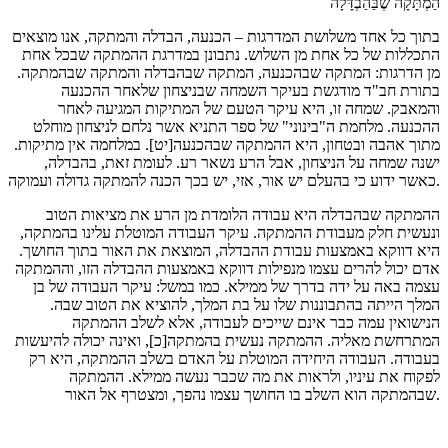
הַמְתָּקָה שֶבַּהַבְדָּלָה
בתוך כל אחד משלושת המדרגות – הכנעה, הבדלה והמתקה, אנו מוצאים
התכללות של כל אחת מן השלוש. נתבונן במדרגת ההמתקה שבכל אחת
מן הדרגות: המתקה שבהכנעה, המתקה שבהבדלה והמתקה שבהמתקה.
בתורת חב"ד מודגשת בעיקר השמחה שבניצחון שלאחר ההכנעה
והמאבק. שמחה זו, היא עיקר הטעם של המתיקות המגיעה לאחר
ההכנעה. מלחמת ה"בינוני" של ספר התניא אשר נלחם לניצחון מוחלט
מתוך אהבה ובטחון, היא ההמתקה שבהכנעה[יט]. במלחמה אין מתיקות.
ישנה שמחה על הניצחון, אבל הרע נשאר רע. לעומת זאת, בהבדלה,
כאשר ידוע כי בהעלם יש אור, אזי, יש בכך הכנה להמתקה גדולה ועמוקה.
ההמתקה שבהבדלה היא עבודה הלומדת מן הרע את מציאות הטוב
ונעשית חלק מעבודת ההמתקה. עיקר העבודה המוטלת עלינו בהמתקה,
היא דווקא באמצעות עבודת ההבדלה, המוצאת את האור בתוך החושך.
אדם יכול להרים עצמו מנפילות דווקא באמצעות ההבדלה הזו, וההמתקה
עצמה באה על ידה בדרך של ממילא. כמו במשל: עיקר העבודה של בן
המלך הייתה בהתבוננות שלו על בת המלך, להוציא את הטוב שבה.
הנישואין עמה כבר אינם שייכים לעבודה, אלא לשלב ההמתקה
המתרחשת מאליה. ההמתקה נעשית בהמתקה[כ], ואינה יכולה להיעשות
בעבודה. העבודה היחידה המוטלת על האדם בשלב ההמתקה, היא רק
לפקוח את עיניו, ולראות את מה שכבר נעשה ממילא. ההמתקה
שבהמתקה הוא השלב בו החושך עצמו נהפך, ומצטרף אל האור.