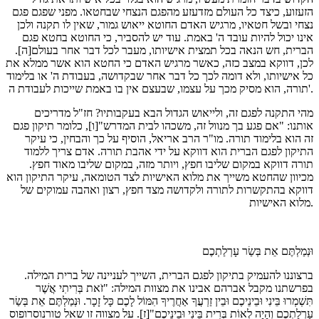
הזעזוע, כיצד כל העולם מזדעזע מהפגם הנצחי שבחטאו. מפני שפגם פגם
נצחי ובשל חטאיו, מרגיש האדם החוטא ייאוש גמור, שאין לו תקנה ולכן
אינו יכול להיות עובד ה' באמת. עוד יש להסביר, כי החוטא בחטא פגם
הברית, חש הנאה בכל תמצית אישיותו, מעבר לכל דבר אחר בעולם[ה].
לכן, דווקא במצב כזה, כאשר מרגיש האדם כי החטא הוא אשר ממלא את
כל אישיותו, ולא דומה לכך כל דבר אחר שבקדושה, בעבודת ה' או בלימוד
תורה, הוא מסיק מכך על עצמו, שבעצם אין בו באמת שייכות לעבודת ה'.
מהי התקנה לפגם זה, ולייאוש הגדול הבא בעקבותיו? חז"ל מדריכים
אותנו: "אם פגע בך מנוול זה, משכהו לבית המדרש"[ו], כלומר תיקון פגם
זה הוא בלימוד תורה. מו"ר הרב אריאל, הוסיף על כך והבחין, כי עיקר
התיקון לפגם הברית הוא דווקא על ידי אהבת תורה. אדם צריך ללמוד
תורה דווקא במקום שליבו חפץ, ויותר מזה, במקום שליבו מאוד חפץ.
מכיוון שהחטא משייך את מלוא האישיות לצד הטומאה, עיקר התיקון הוא
דווקא בהתקשרות לתורה ולקדושה מצד חפץ, רצון ואהבה עמוקים של
מלוא האישיות.
וּנְמַלְתֶּם אֵת בְּשַׂר עָרְלַתְכֶם
ברצוננו להעמיק בתיקון לפגם הברית, השייך לעניינה של ברית המילה.
בפרשתנו מקבל אברהם אבינו את מצוות המילה: "זֹאת בְּרִיתִי אֲשֶׁר
תִּשְׁמְרוּ בֵּינִי וּבֵינֵיכֶם וּבֵין זַרְעֲךָ אַחֲרֶיךָ הִמּוֹל לָכֶם כָּל זָכָר. וּנְמַלְתֶּם אֵת בְּשַׂר
עָרְלַתְכֶם וְהָיָה לְאוֹת בְּרִית בֵּינִי וּבֵינֵיכֶם"[ז]. על מצווה זו שאל טורנוסרופוס