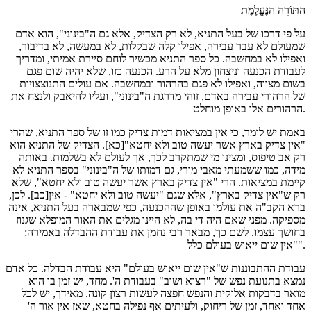
הַתּוֹרָה הַנֶּעֱלֶמֶת
על פי דרכו של בעל התניא, לא רק הצדיק, אלא גם ה"בינוני", הוא אדם
שמעולם לא עבר עבירה, אפילו קלה שבקלות, לא במעשה, לא בדיבור,
ואפילו לא במחשבה. כל ספר התניא מכשיר לוחם סיירת אמיתי, ומדריך
לעבודת הכנעה וניצחון מלא על הרע. הכנעה כזו, שלא יהיה שום פגם
בשום מצווה, ואפילו לא פגם בהרהור ובמחשבה. אם עולים התנוצצויות
של הרהורי עבירה באדם, זוהי מדרגת ה"בינוני", ועליו להיאבק ולנצח את
הרהורים אלו באופן מוחלט.
באמת יש לומר, כי אין במציאות דמות צדיק כמו זו של ספר התניא, שהרי
"אין צדיק בארץ אשר יעשה טוב ולא יחטא"[כא]. הצדיק של התניא הוא
רק אב טיפוס, ומצינו מי שמתקרב לכך, אך לעולם לא בשלמות. באותה
מידה, כמו ששמעתי מאבי מורי, גם דמותו של ה"בינוני" בספר התניא לא
קיימת במציאות. הרי "אין צדיק בארץ אשר יעשה טוב ולא יחטא", שלא
רק ש"אין צדיק בארץ", אלא שגם "יעשה טוב ולא יחטא" - אין[כב]. לכן,
ברא הקב"ה את עולמו באופן שההכנעה, כפי שמבארה בעל התניא, אינה
מספיקה. מפני שאם היה די בה, לא היינו מגלים את האור המופלא שגנוז
בחושך עצמו. לשם כך, מבאר רבי נחמן את עבודת ההבדלה באמירה:
"אין שום ייאוש בעולם כלל".
עבודת ההתבוננות ש"אין שום ייאוש בעולם" היא עבודת הבדלה. כל אדם
נמצא בתנועת נפש של "רצוא ושוב" בעבודת ה'. מחד, יש זמן בו הוא
מואר בדבקות אלוקית והנפש חפצה לעשות רצון קונה. מאידך, יש לכל
אחד ואחד, זמן של ריחוק, ולעיתים אף נפילה בחטא, שאז אין אור ה'