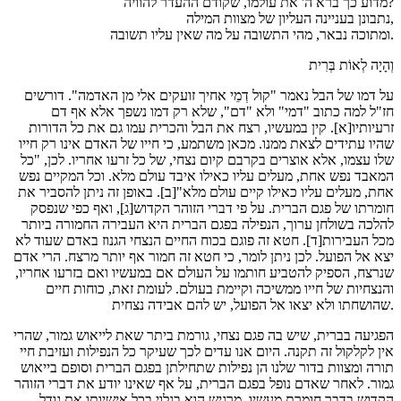
מדוע כך ברא ה' את עולמו, שקודם ההעדר להוויה?
נתבונן בעניינה העליון של מצוות המילה,
ומתוכה נבאר, מהי התשובה על מה שאין עליו תשובה.
וְהָיָה לְאוֹת בְּרִית
על דמו של הבל נאמר "קול דְמֵי אחיך זועקים אלי מן האדמה". דורשים
חז"ל למה כתוב "דמי" ולא "דם", שלא רק דמו נשפך אלא אף דם
זרעיותיו[א]. קין במעשיו, רצח את הבל והכרית עמו גם את כל הדורות
שהיו עתידים לצאת ממנו. מכאן משתמע, כי חייו של האדם אינו רק חייו
שלו עצמו, אלא אוצרים בקרבם קיום נצחי, של כל זרעו אחריו. לכן, "כל
המאבד נפש אחת, מעלים עליו כאילו איבד עולם מלא. וכל המקיים נפש
אחת, מעלים עליו כאילו קיים עולם מלא"[ב]. באופן זה ניתן להסביר את
חומרתו של פגם הברית. על פי דברי הזוהר הקדוש[ג], ואף כפי שנפסק
להלכה בשולחן ערוך, הנפילה בפגם הברית היא העבירה החמורה ביותר
מכל העבירות[ד]. חטא זה פוגם בכוח החיים הנצחי הגנוז באדם שעוד לא
יצא אל הפועל. לכן ניתן לומר, כי חטא זה חמור אף יותר מרצח. הרי אדם
שנרצח, הספיק להטביע חותמו על העולם אם במעשיו ואם בזרעו אחריו,
והנצחיות של חייו ממשיכה וקיימת בעולם. לעומת זאת, כוחות חיים
שהושחתו ולא יצאו אל הפועל, יש להם אבידה נצחית.
הפגיעה בברית, שיש בה פגם נצחי, גורמת ביתר שאת לייאוש גמור, שהרי
אין לקלקול זה תקנה. היום אנו עדים לכך שעיקר כל הנפילות ועזיבת חיי
תורה ומצוות בדור שלנו הן נפילות שתחילתן בפגם הברית וסופם בייאוש
גמור. לאחר שאדם נופל בפגם הברית, על אף שאינו יודע את דברי הזוהר
הקדוש בדבר חומרת מעשיו, מרגיש הוא בגלוי בכל אישיותו את גודל