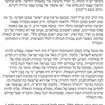
המואר יש לו תקווה, כי תמיד מתנוצץ אור במעמקי החושך, אלא שהחצי
החשוך עצמו הוא מלא אור. "אז אהפוך אל עמים שפה ברורה לקרוא
כולם בשם ה'"[כה].
מרן הרב קוק זצ"ל לימד, שכשם ש"אין שום ייאוש" במובן הפרטי, כך אין
שום ייאוש במובן הכללי- הלאומי והעולמי. הרב מוצא בכפירה עצמה
תביעת קודש לאמונה גדולה יותר. בנוסף אומר הרב, כי גם אם כאומה
נפלנו ממדרגתנו, שאם ראשונים כמלאכים, אנחנו אף לא כחמורו של רבי
פנחס בן יאיר, בכל זאת, "אין שום ייאוש בעולם כלל", ואנו ראויים לגאולה
שלימה. כאשר תגיע עבודת הבדלה זו לכלל המציאות, תהיה זו ההמתקה
הגמורה.
מה מוטל עלינו בשלב ההמתקה? הרצי"ה היה חוזר ואומר, שעלינו להיות
"סיעתא לשמיא". כלומר, הקב"ה גואל את עמו ישראל, ועלינו רק לסייע
לו במהלכיו. הסיוע, לפי הרצי"ה, תלוי בעיקר בנקודת המבט שלנו על
ההתרחשויות. עיקר עבודתנו תלוי בכך שנראה את האור הגנוז בתוך
החושך, ונסתכל על כל המתרחש כתהליך של גאולה. מתוך כך, בדרך
ממילא, אכן תתרחש הגאולה. הרצי"ה היה מפרש "כי עין בעין יראו",
שההתבוננות בה תלויה הגאולה היא ההתבוננות בה מכוונת העין האנושית
לעין האלוקית[כו]. לימוד התורה, צריך אף הוא שייעשה בהתבוננות כזו.
הכוונה בביטוי "התורה הגואלת", בלשונו של הרצי"ה, היא, שכאשר אנו
לומדים את התורה באופן של גאולה, ממילא צומחת הגאולה. עלינו להיות
שייכים לנקודת האור הזאת, שמבחינתה הכל נגאל, והקב"ה יפעל ממילא
את הגאולה.