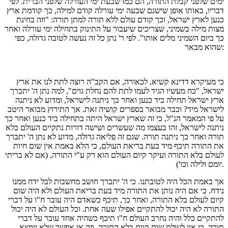
ימים שלפני קבלת התורה, הם כמו שבעת ימי העורלה שלפני הברית. לפי
דבריו, באותו אופן שישנם שבעה ימי עורלה קודם למילה, כך קודמת ארץ
כנען לארץ ישראל, וכך קודם עולם ללא תורה למתן תורה: "וזה בחינת
מצות מילה בשמיני, שצריכים שיעבור על התינוק בתחילה ימי עורלה ואחר
כך ביום השמיני מלים אותו". לפי ר' נתן כל זה נעשה לטובה גדולה, כפי
שהוא מבאר:
כי מעיקרא דדינא קשיא, לכאורה, אם הקב"ה רוצה לתת לנו את ארץ
ישראל, "כח מעשיו הגיד לעמו לתת להם נחלת גוים", למה נתן ה' יתברך
ארץ ישראל תחילה ביד כנען ואחר כך ניתנה לישראל, ומדוע לא ניתנה
לישראל מיד? וכבר מבואר בספרים קושיה זאת. אך התירוץ מבואר היטב
על פי המאמר הנ"ל, כי זה שארץ ישראל היתה בתחילה ביד כנען ואחר כך
ניתנה לישראל, זהו בעצמו מה שעשרים ושישה דורות נתקיים העולם בלא
תורה ואחר כך ניתנה תורה. שגם זה פליאה גדולה, מדוע לא נתן ה' יתברך
את התורה תיכף מיד בעת בריאת העולם, כי הלא באמת אין שום חיות
לעולם בלא התורה ועיקר קיום העולם הוא רק ע"י התורה, (אם לא בריתי
יומם ולילה וכו').
אך באמת הכל היה לטובתנו. כי ה' יתברך חושב מחשבות לבל ידח ממנו
נידח. כי אם היה נותן את התורה מיד בעת בריאת העולם ולא היה שום
קיום לעולם בלא התורה, ואחר כך, תיכף כשאדם היה עובר ח"ו על דברי
התורה לא היה יכול להתקיים אפילו שעה אחת. וכל העולם לא היה יכול
להתקיים כלל והיה נחרב העולם ח"ו תיכף כשהיה אחד עובר על דברי
תורה. כי אין לעולם שום קיום בלא התורה. וזה אי אפשר שלא יימצא