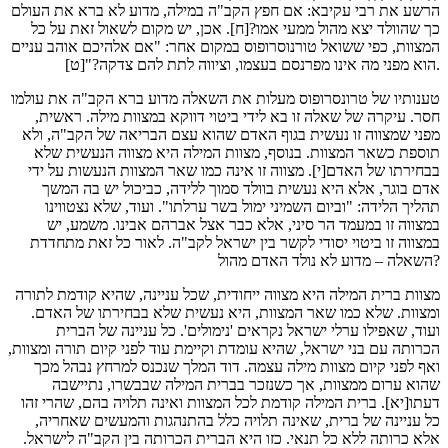
הרשע את רבי עקיבא: אם חפץ הקב"ה במילה, מדוע לא ברא את העולם
כך שהוולד יצא מהול ממעי אמו?[ח]. אכן, יש מקום לשאול זאת על כל
המצוות, כפי ששואל טורנוסרופוס במקום אחר: "אם אלהיכם אוהב עניים
הוא מפני מה אינו מפרנסם בעצמו, וציווה לתת להם צדקה?"[ט].
טענותיו של טרונסרופוס מעלות את השאלה מדוע ברא הקב"ה את עולמו
חסר. עיקרה של שאלה זו בא לידי ביטוי דווקא במצוות מילה. ראשית,
מפני שמצווה זו נעשית בגוף האדם שהוא עצם הבריאה של הקב"ה, ולא
תוספת כשאר המצוות. בנוסף, מצוות המילה היא מצווה הנעשית שלא
בבחירתו של האדם[י]. מצווה זו אינה כמו שאר המצוות הנעשות על ידי
אדם בוגר, אלא היא נעשית בוולד סמוך ללידה, כביכול יש בה המשך
תהליך הלידה: "וביום השמיני ימול בשר ערלתו". ועוד, שלא נצטווינו
במצווה זו במעמד הר סיני, אלא כבר אצל אברהם אבינו. משמע, יש
במצווה זו ביטוי יסודי לקשר בין ישראל לקב"ה. לאור כל זאת מתחדדת
השאלה – מדוע לא נולד האדם מהול?
מצוות ברית המילה היא מצווה ייחודית, שכל עניינה, שהיא קודמת לתורה
ומצוות. שלא כמו שאר המצוות, היא נעשית שלא בבחירתו של האדם.
ועוד, שאפילו ערלי ישראל נקראים 'נימולים'. כל עניינה של הברית
הכרותה עם בני ישראל, שהיא עומדת וקיימת עוד לפני קיום תורה ומצוות,
ואף לפני קיום מצוות מילה עצמה. דוד המלך שנכנס למרחץ נבהל מכך
שהוא ערום ממצוות, אך כשנזכר בברית המילה שבבשרו, נתיישבה
דעתו[יא]. ברית המילה קודמת לכל המצוות ואינה תלויה בהם, שהרי זהו
כל עניינה של ברית, שאינה תלויה כלל בהתנהגות והמעשים שאחריה,
אלא כרותה ללא כל תנאי. כזו היא הברית הכרותה בין הקב"ה לישראל.