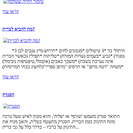
קראו עוד
מה להביא לברית?
*3 חיתולי בד *3 טיטולים *מגבונים לחים *תירוש-מיץ ענבים לבן
(סגור) *גביע *בשמים (עדות המזרח) *טליתות *תפילין (כאשר הברית
אינה נערכת בשבת) *משכך כאבים (אקמולי,טיפטיפות נובימול)
*משחה "ויטה מרפן" או תרסיס "מרפן ספריי"(להשיג בבתי המרקחת)
קראו עוד
הסנדק
התואר סנדק משמעו 'שותף' או 'שליח', והוא מכוון לאיש שעל ברכיו
מונח התינוק בזמן הברית. הסנדק מתעטף בטלית, והאב מניח את
התינוק על ברכיו – בדרך כלל על גבי כרית...