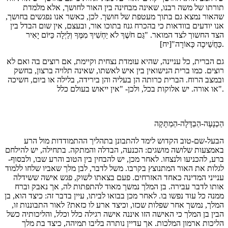
תורתו של משה רבנו, שאינה מבחינה בין האור לחושך, אלא מלמדת
שהאור נמצא גם בתוך מעטפת של חושך. לכן, כאשר אנו נפגשים בחושך,
אנו יודעים בוודאות כי בהכרח גנוז בתוכו אור, ובעצם, אין שום הבדל בין
הצד החשוך לצד המואר. "גַּם חֹשֶׁךְ לֹא יַחְשִׁיךְ מִמֶּךָ וְלַיְלָה כַּיּוֹם יָאִיר
כַּחֲשֵׁיכָה כָּאוֹרָה"[יח].
גם הברית, כל עניינה, שהיא עומדת נצחית וקיימת, אם רוצים בה ואם לא
רוצים. כמו ברית הנישואין בין איש לאשתו, שאינה תלויה ברצון, בחשק
ובמצב הרוח. הברית כרותה הן בעליה והן בירידה, בלילה או ביום, חשיכה
או אורה. יש אלוקות בכל, ולכן- "אין ייאוש בעולם כלל".
הַכְנָעָה-הַבְדָּלָה-הַמְתָּקָה
הבעל-שם-טוב הקדוש לימד להתבונן בתהליך ההתמודדות מול הרע
באמצעות שלושה מושגים: הכנעה, הבדלה והמתקה. בתחילה, יש להילחם
ברע, להכניעו ולנצחו. לאחר מכן, יש להבחין בין הטוב והרע שבו, ולבסוף-
לגלות את האור המתנוצץ בקרבו. משל לדבר, לבן מלך שאביו שלחו ללמוד
ענייני המדינה כאחד האזרחים. פעם בצאתו לשוק, פגש אישה ששידלה
אותו לדבר עבירה. בן המלך נמשך מאוד להתפתות לה, אך נאבק וברח
ממנה כל עוד נפשו בו. לאחר מכן בבואו לביתו, עיין בדבר זה: כיצד הוא, בן
המלך, נמשך אחר שפלות שכזו, וכיצד ארע לו כזאת? לאור התבוננות זו,
הבין בן המלך כי האישה הזו איננה אישה רגילה כלל וכלל, והליכותיה כשל
הליכות ארמון המלכות. אך עדיין נותרה בליבו תמיהה, כיצד בת מלך