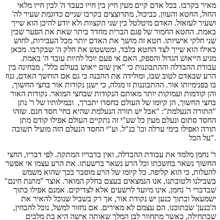
מאיר בקרבו. בכל אדם קיים מעין חיץ בין חייו כעבד ה' לבין חייו מלאי
החול, החטא והעוון. כביכול, מתרוצצים בקרבו שניים כדוגמת שעיר לה'
ושעיר לעזאזל. האדם מיטלטל בין שני הקצוות ולא יודע להיכן הוא שייך
באמת. החטא החמור של פגם הברית מחדד ביתר שאת את הפער שבין
שני חלקי אישיותו. חטא זה מושך את האדם יותר מכל העבירות, לחוש
כאילו הוא שייך לצד החטא בלבד, ומטשטש את חלק ה' שבקרבו. מכאן
מגיע הייאוש הגדול והספק, האם אי פעם יוכל להיות עובד ה' באמת.
עבודת ההבדלה וההתבוננות כי "אין שום ייאוש בעולם כלל", מבחינה בין
הרע שבאדם לטוב שבו, ומולידה את ההבנה כי גם אם הוחשך האדם, גנוז
בו בפנימיותו אור. ההתבוננות זו מגלה, כי ישנן נקודות אור בחצי החשוך,
והן קודמות ועמוקות יותר מאותם הנקודות שבחצי המואר. נקודות האור
בחצי החשוך, הן קיומו של העולם בחסדו יתברך, ובמילותיו של ר' נתן
"התורה הנעלמת": "אבל יש תורה הנעלמת שהיא בחי' חסד חנם. שזהו
החסד סתום ונעלם מעין כל שע"י זה נתקיים העולם אפילו קודם מתן
תורה ואפילו בימי ערלה וכו' כנ"ל. וע"י החסד הנעלם הזה מועיל תשובה
על הכל".
ר' נחמן מלמד את עבודת ההבדלה, ואין בדבריו המתקה. לפי דבריו, החצי
החשוך נשאר בחשכתו וכל הרע נשאר ברשעתו. את הרע עצמו אי אפשר
להעלות, כי הוא קליפה. כל קיומו של הרע מוסבר בכך שהוא משמש
בשבילנו ולטובתנו, אנו הנמצאים בעצם בחלק המואר. אוצר "מתנת חינם"
שבדברי ר' נחמן, אינו מיועד לרשעים אלא לצדיקים. אמנם אפילו בתוך
ישמעאל ובתוך כנען יש נקודת אור, אך רק בשביל שנוכל להאיר את
ה'כנען' שבתוכנו. הם עצמם לא מאירים. אם נחזור למשל, נוכל להבחין,
שבתחילה, כאשר מתחוור לבן המלך שאותה אישה היא בת מלכים