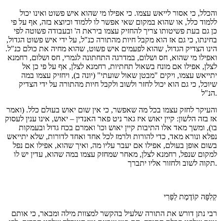
והכלל, כי אסור לייאש עצמו. כי אפילו מי שהוא איש פשוט ואינו יכול
ללמוד כלל, או שהוא במקום שאי אפשר לו ללמוד וכיוצא בזה, אף על פי
כן גם בעת פשיטותו צריך להחזיק עצמו ביראת ה' ובעבודה פשוטה לפי
בחינתו, כי גם אז הוא מקבל חיות מהתורה כנ"ל, על ידי איש פשוט הגדול,
הינו הצדיק הגדול, שהוא לפעמים איש פשוט, שהוא מחיה את כולם כנ"ל.
ואפילו מי שהוא, חס ושלום, במדרגה התחתונה לגמרי, חס ושלום, רחמנא
לצלן, אפילו אם מונח בשאול תחתיות, רחמנא לצלן, אף על פי כן אל
יתייאש עצמו, ויקים "מבטן שאול שועתי" (יונה ב), ויחזיק עצמו במה
שיוכל, כי גם הוא יכול לחזר ולשוב ולקבל חיות מהתורה על ידי הצדיק
הנ"ל.
והעיקר לחזק עצמו בכל מה שאפשר, כי אין שום יאוש בעולם כלל. (ואמר
אז בזה הלשון: קיין יאוש איז גאר ניט פאר האנדין – יאוש, אינו ענין לעסוק
בו), ומשך מאד אלו התיבות קיין יאוש וכו' ואמרם בכח גדול ובעמקות
נפלא ונורא מאד, כדי להורות ולרמז לכל אחד ואחד לדורות, שלא יתייאש
בשום אופן בעולם, אפילו אם יעבר עליו מה, ואיך שהוא, אפילו אם נפל
למקום שנפל, רחמנא לצלן, מאחר שמחזק עצמו במה שהוא, עדין יש לו
תקוה לשוב ולחזור אליו יתברך.
קְלִפָּה קוֹדֶמֶת לַפְּרִי
רבי נתן דורש את התורה שלעיל בהקשר למצוות מילה ומבאר, כי אותם