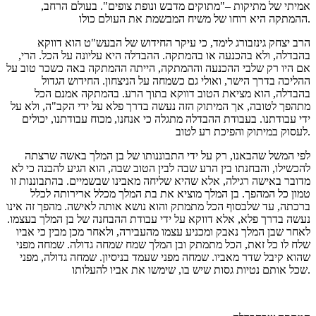
אמיתי של מתיקות –"מתוקים מדבש ונופת צופים". בעולם הרחב,
ההמתקה היא רוחו של משיח המבשמת את העולם כולו.
הרב יצחק גינזבורג לימד, כי עיקר החידוש של הבעש"ט הוא דווקא
בהבדלה, ולא בהכנעה או בהמתקה. ההבדלה היא עליונה על הכל. הרי,
אם היו רק שלבי ההכנעה וההמתקה, הייתה ההמתקה באה כשכר טוב על
ההליכה בדרך הישר, ואולי גם כשמחה על הניצחון. החידוש הגדול
בהבדלה, הוא מציאת הטוב דווקא בתוך הרע. בהמתקה אמנם הכל
מתהפך לטובה, אך המיתוק הזה נעשה בדרך פלא על ידי הקב"ה, ולא על
ידי עבודתנו. בעבודת ההבדלה מתגלה כי אנחנו, מכוח עבודתנו, יכולים
לעסוק במיתוק והפיכת רע לטוב.
לפי המשל שהבאנו, רק על ידי התבוננותו של בן המלך באשה שרצתה
להכשילו, והבחנתו בין הרע שבה לבין הטוב שבה, הוא הגיע להבנה כי לא
מדובר באישה רגילה, אלא שהיא שליחה מאבינו שבשמיים. בהתבוננות זו
טמון כל המהפך. בן המלך מוציא את בת המלך מכלל ארירותה לכלל
ברכתה, עד שלבסוף הכל מתמתק והוא נושא אותה לאישה. מהפך זה אינו
נעשה בדרך פלא, אלא דווקא על ידי עבודת ההבחנה של בן המלך בעצמו.
לאחר שבן המלך נאבק ומכניע עצמו מהעבירה, ולאחר מכן מבין כי אביו
שלח לו כל זאת, הכל מתמתק ובן המלך שמח שמחה גדולה. שמחה מפני
שהוא קיבל שדר מאביו. שמחה מפני שעמד בניסיון. שמחה גדולה, מפני
שכל אותם נטיות גסות שיש בו, שימשו את אביו להעלותו.