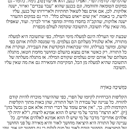
שהקליפה קודמת לפרי. ואפילו כנען, הוא אליעזר[טז], נימול. כלומר- גם
במקום הטומאה והזוהמה, וגם בכנען שהוא "עבד עבדים" וארור, ישנה
אלוקות. לכן, אם אדם נפל לשאול תחתיות ולארירותו של כנען, עליו
לדעת, כי באמת "אין שום ייאוש בעולם כלל". הרי גם במקום ההעדר
ישנה אלוקות, שהקב"ה בחסדו מחייה ומהפך ארור לברוך. ועוד, שאפילו
מה שאין עליו תשובה, התשובה שקדמה לעולם מכפרת.
שבעת ימי הערלה הינם למעלה מימי המילה, כפי שתשובה היא למעלה
מתורה, אלא שלגודל מעלתם הם נעלמים. מי שמנסה לגלות אותם כפי
שהם, ומושך בערלתו, זוהי שבתאות המקדשת את העבירה, ועוקרת את
כל התורה. רק כאשר אדם נמצא בהעלם ובחושך מחמת חטאו, מתגלה
מעלתם של אותם ימים נעלמים שקודם המילה. אז מתגלה מעלתה של
התשובה שהיא למעלה מן הכל, המקיימת והמאירה גם את מה שאין עליו
תשובה.
כַּחֲשֵׁיכָה כָּאוֹרָה
הקליפות הכרחיות לקיומו של הפרי, כפי שההיעדר מוכרח להיות קודם
להוויה. כל עניינה של עבודת ה' ושל התורה, שהן באות מתוך הקליפות
הקודמות להן. כך, "אין אדם עומד על דברי תורה אלא אם כן נכשל בהן"
[יז]. "לא תרצח" מדבר על מי שיש לו הווא אמינא לרצוח, ו"לא יהיה לך
אלהים אחרים" מדבר על מי שיש לו הווא אמינא לאלהים אחרים. כל
עניינה של התורה היא היציאה מחושך לאור והיא מאירה על פני החושך
של המציאות. החושך קודם לאור על מנת לגלות כי גם בחושך יש אור. זוהי