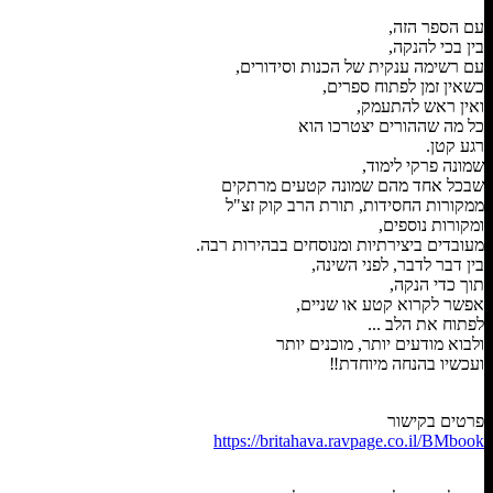
עם הספר הזה,
בין בכי להנקה,
עם רשימה ענקית של הכנות וסידורים,
כשאין זמן לפתוח ספרים,
ואין ראש להתעמק,
כל מה שההורים יצטרכו הוא
רגע קטן.
שמונה פרקי לימוד,
שבכל אחד מהם שמונה קטעים מרתקים
ממקורות החסידות, תורת הרב קוק זצ"ל
ומקורות נוספים,
מעובדים ביצירתיות ומנוסחים בבהירות רבה.
בין דבר לדבר, לפני השינה,
תוך כדי הנקה,
אפשר לקרוא קטע או שניים,
לפתוח את הלב ...
ולבוא מודעים יותר, מוכנים יותר
ועכשיו בהנחה מיוחדת‼️
פרטים בקישור
https://britahava.ravpage.co.il/BMbook