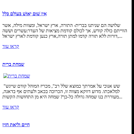
אֵין שׁוּם יֵאוּשׁ בָּעוֹלָם כְּלָל
שלושה הם שניתנו בברית- התורה, ארץ ישראל, ומצוות מילה, אשר
הווייתם כולה קודש, אך לכולם קודמת מציאות של העדר:עשרים וששה
דורות ללא תורה קדמו למתן תורה,ארץ כנען קודמת לארץ ישראל,...
קראו עוד
שמחת ברית
"שש אנוכי על אמרתך כמוצא שלל רב", מכריז המוהל קודם שייגש
למלאכתו. מדוע דווקא מצווה זו, הכרוכה בכאב ולעתים אף בדאגה,
מעוררת בנו שמחה גדולה כל-כך? שמחה היא מן התחושות הקשות...
קראו עוד
חיים וליאת חזין