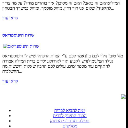
המילה;האם זה כואב? האם זה מסוכן? איך בוחרים מוהל? על מה צריך
להקפיד? שלום אני דוד דדון, מוהל מוסמך, ומוהל במשרד הבטחון...
קראו עוד
שרות היפוספדיאס
מזל טוב! נולד לכם בן!נאמר לכם ע"י הצוות הרפואי שיש לו היפוספדיאס
(נולד חצי/נימול)ויש לקבוע תור לאורולוג ילדים.ברית המילה אמורה
להתקיים עוד מספר ימים, עולים לכם הרבה שאלות וחששות,מה
ההשלכות...
קראו עוד
מה להביא לברית?
הכנת התינוק לברית
תפילה בעת בכי התינוק
ממליצים