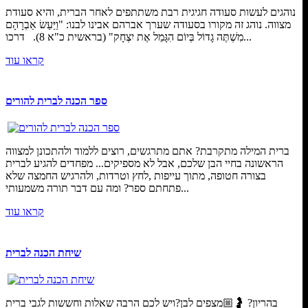
נוהגים לעשות סעודה חגיגית רבת משתתפים לאחר הברית, והיא סעודת
מצווה. נוהג זה מקורו בסעודה שערך אברהם אבינו לבנו: "וַיַּעַשׂ אַבְרָהָם
מִשְׁתֶּה גָדוֹל בְּיוֹם הִגָּמֵל אֶת יִצְחָק" (בראשית כ"א 8). דרכו...
קראו עוד
ספר הכנה לברית להורים
ברית המילה מתקרבת? אתם מתרגשים, רוצים ללמוד ולהתכונן למצווה
הראשונה בחיי הבן שלכם, אבל לא מספיקים... מפחדים להגיע לברית
בצורה חטופה, מתוך עייפות ,לחץ וטרדות, ולהרגיש החמצה שלא
פתחתם ספר? ומה עם דבר תורה משמעותי...
קראו עוד
שיחת הכנה לברית
בהריון? 🤰🏼מצפים לבן?ויש לכם הרבה שאלות וחששות לגבי ברית