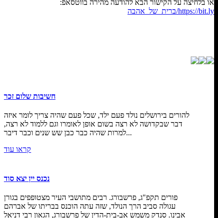
או בלחיצה על הקישור הבא להודעה מהירה בווטסאפ:
https://bit.ly/ברית_של_אהבה
חשיבות שלום זכר
להורים בירושלים נולד פעם ילד, שכל פעם שהיה צריך לומר איזה
דבר שבקדושה לא רצה בשום אופן לאומרו וגם ללמוד לא רצה,
למרות שהיה כבר כבן שש שנים וכבר דיבר...
קראו עוד
נכנס יין יצא סוד
פורים תקפ"ג, פרשבורג. רבים מתושבי העיר מצטופפים בגורן
עגולה סביב הרך הנולד, שזה עתה הוכנס בבריתו של אברהם
אבינו. סנדק משמש אב-בית-הדין של פרשבורג, הגאון רבי דניאל