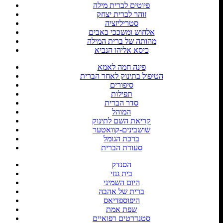
פיוטים לברית מילה
זוהר לברית יצחק
סטריליזציה
אלחוש ומשככי כאבים
מהותה של ברית המילה
כיסא אליהו הנביא
פינה חמה לאמא
הטיפול בתינוק לאחר הברית
סיפורים
תפילות
סדר הברית
המוהל
קריאת השם לתינוק
שושבינים-קוואטער
ברכת הגומל
סעודת הברית
הסנדק
בית גנזי
היום השמיני
ברית של אהבה
היפוספדיאס
שפת אמת
סטנדרטים רפואיים