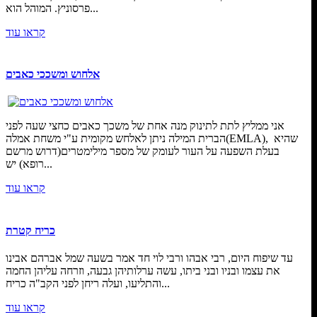
פרסוניץ. המוהל הוא...
קראו עוד
אלחוש ומשככי כאבים
אני ממליץ לתת לתינוק מנה אחת של משכך כאבים כחצי שעה לפני
הברית המילה ניתן לאלחש מקומית ע"י משחת אמלה(EMLA), שהיא
בעלת השפעה על העור לעומק של מספר מילימטרים(דרוש מרשם
רופא) יש...
קראו עוד
כריח קטרת
עד שיפוח היום, רבי אבהו ורבי לוי חד אמר בשעה שמל אברהם אבינו
את עצמו ובניו ובני ביתו, עשה ערלותיהן גבעה, וזרחה עליהן החמה
והתליעו, ועלה ריחן לפני הקב"ה כריח...
קראו עוד