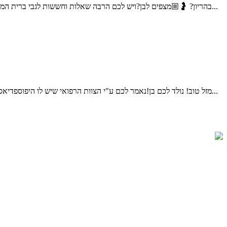
בהריון? 🤰🏼מצפים לבן?ויש לכם הרבה שאלות וחששות לגבי ברית המילה;האם זה כואב? האם זה מסוכן? איך בוחרים מוהל? על מה צריך להקפיד? שלום אני דוד דדון, מוהל מוסמך, ומוהל במשרד הבטחון...
מזל טוב! נולד לכם בן!נאמר לכם ע"י הצוות הרפואי שיש לו היפוספדיאס (נולד חצי/נימול)ויש לקבוע תור לאורולוג ילדים.ברית המילה אמורה להתקיים עוד מספר ימים, עולים לכם הרבה שאלות וחששות,מה ההשלכות...