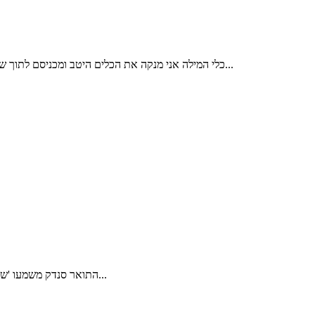
כלי המילה אני מנקה את הכלים היטב ומכניסם לתוך שקית סטרילית. כלי המילה עוברים תהליך עיקור במכשיר אוטוקלב. מכשיר זה משמש לעיקור כלי ניתוח במרפאות כירורגיות ובחדרי ניתוח. לאחר העיקור...
התואר סנדק משמעו 'שותף' או 'שליח', והוא מכוון לאיש שעל ברכיו מונח התינוק בזמן הברית. הסנדק מתעטף בטלית, והאב מניח את התינוק על ברכיו – בדרך כלל על גבי כרית...