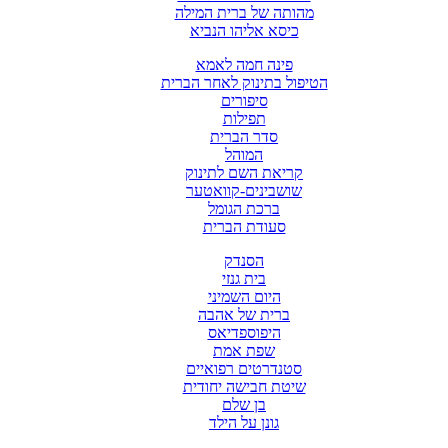
מהותה של ברית המילה
כיסא אליהו הנביא
פינה חמה לאמא
הטיפול בתינוק לאחר הברית
סיפורים
תפילות
סדר הברית
המוהל
קריאת השם לתינוק
שושבינים-קוואטער
ברכת הגומל
סעודת הברית
הסנדק
בית גנזי
היום השמיני
ברית של אהבה
היפוספדיאס
שפת אמת
סטנדרטים רפואיים
שיטת חבישה יחודית
בן שלם
גונן על הילד