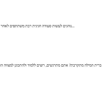
נוהגים לעשות סעודה חגיגית רבת משתתפים לאחר הברית, והיא סעודת מצווה. נוהג זה מקורו בסעודה שערך אברהם אבינו לבנו: "וַיַּעַשׂ אַבְרָהָם מִשְׁתֶּה גָדוֹל בְּיוֹם הִגָּמֵל אֶת יִצְחָק" (בראשית כ"א 8). דרכו...
ברית המילה מתקרבת? אתם מתרגשים, רוצים ללמוד ולהתכונן למצווה הר