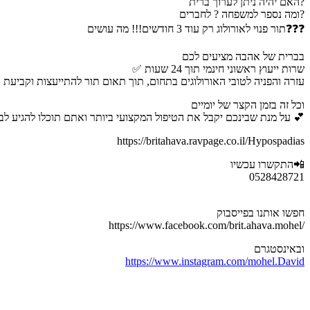
האם יהיה ניתן לערוך ברית?
ומה נספר למשפחה ? לחברים?
תור פנוי לאורולוג רק עוד 3 חודשים!!! מה עושים❓❓❓
בברית של אהבה מציעים לכם
✅ שרות ייעוץ ראשוני חינמי תוך 24 שעות
✅ עזרה והפניה לטובי האורולוגים בתחום, תוך תאום תור להתייעצות וקביעת
וכל זה בזמן הקצר של יומיים
על מנת שבינכם יקבל את הטיפול המקצועי ביותר ואתם תוכלו להגיע לברית בלב שקט 💕
https://britahava.ravpage.co.il/Hypospadias
התקשרו עכשיו📲
0528428721
חפשו אותנו בפייסבוק
https://www.facebook.com/brit.ahava.mohel/
ובאינסטגרם
https://www.instagram.com/mohel.David