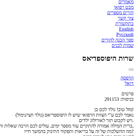
מאמרים
מבט רפואי
הורים מספרים
צור קשר
בתקשורת
English
Русский
ספר הכנה להורים
שמות לבנים
שרות היפוספדיאס
הדפסה
דואל
פרטים
כניסות: 291153
מזל טוב! נולד לכם בן!
נאמר לכם ע"י הצוות הרפואי שיש לו היפוספדיאס (נולד חצי/נימול)
ויש לקבוע תור לאורולוג ילדים.
ברית המילה אמורה להתקיים עוד מספר ימים, עולים לכם הרבה שאלות וחששות,
מה ההשלכות של זה על בריאות ותפקוד התינוק בהמשך חייו?