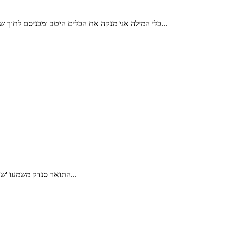
כלי המילה אני מנקה את הכלים היטב ומכניסם לתוך שקית סטרילית. כלי המילה עוברים תהליך עיקור במכשיר אוטוקלב. מכשיר זה משמש לעיקור כלי ניתוח במרפאות כירורגיות ובחדרי ניתוח. לאחר העיקור...
התואר סנדק משמעו 'שותף' או 'שליח', והוא מכוון לאיש שעל ברכיו מונח התינוק בזמן הברית. הסנדק מתעטף בטלית, והאב מניח את התינוק על ברכיו – בדרך כלל על גבי כרית...