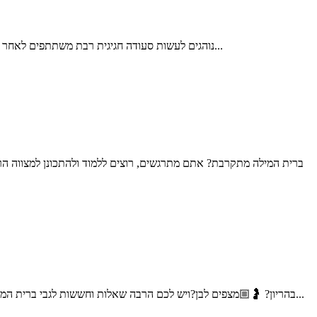
נוהגים לעשות סעודה חגיגית רבת משתתפים לאחר הברית, והיא סעודת מצווה. נוהג זה מקורו בסעודה שערך אברהם אבינו לבנו: "וַיַּעַשׂ אַבְרָהָם מִשְׁתֶּה גָדוֹל בְּיוֹם הִגָּמֵל אֶת יִצְחָק" (בראשית כ"א 8). דרכו...
ברית המילה מתקרבת? אתם מתרגשים, רוצים ללמוד ולהתכונן למצווה הר
בהריון? 🤰🏼מצפים לבן?ויש לכם הרבה שאלות וחששות לגבי ברית המילה;האם זה כואב? האם זה מסוכן? איך בוחרים מוהל? על מה צריך להקפיד? שלום אני דוד דדון, מוהל מוסמך, ומוהל במשרד הבטחון...