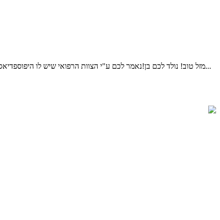
מזל טוב! נולד לכם בן!נאמר לכם ע"י הצוות הרפואי שיש לו היפוספדיאס (נולד חצי/נימול)ויש לקבוע תור לאורולוג ילדים.ברית המילה אמורה להתקיים עוד מספר ימים, עולים לכם הרבה שאלות וחששות,מה ההשלכות...