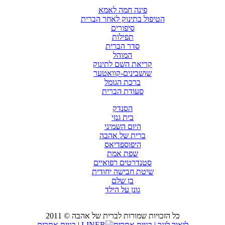
פינה חמה לאמא
הטיפול בתינוק לאחר הברית
סיפורים
תפילות
סדר הברית
המוהל
קריאת השם לתינוק
שושבינים-קוואטער
ברכת הגומל
סעודת הברית
הסנדק
בית גנזי
היום השמיני
ברית של אהבה
היפוספדיאס
שפת אמת
סטנדרטים רפואיים
שיטת חבישה יחודית
בן שלם
גונן על הילד
כל הזכויות שמורות לברית של אהבה © 2011
LINER
|
בניית אתרים