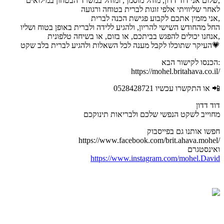
שלום אני דוד דדון, מוהל מוסמך, ומוהל במשרד הבטחון במילואים,
לאחר שליוויתי אלפי זוגות לברית בטוחה ורגועה
אני מזמין אתכם לקבוע פגישת הכנה לברית,
החל מהחודש השישי להריון, ולהגיע ללידה ולברית באופן בטוח ושליו
אנחנו יכולים להפגש בביתכם, או בזום, או בשיחה טלפונית,
העיקר שתוכלו לקבל מענה לכל השאלות ולהגיע לברית בלב שקט💗
הכנסו לקישור הבא:
https://mohel.britahava.co.il/
או התקשרו עכשיו 0528428721 📲
דוד דדון
מחוייב לשקט הנפשי שלכם ולבריאות תינוקכם
חפשו אותנו גם בפייסבוק
https://www.facebook.com/brit.ahava.mohel/
ואינסטגרם
https://www.instagram.com/mohel.David