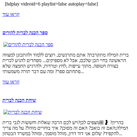
[hdplay videoid=6 playlist=false autoplay=false]
קראו עוד
ספר הכנה לברית להורים
ברית המילה מתקרבת? אתם מתרגשים, רוצים ללמוד ולהתכונן למצווה
הראשונה בחיי הבן שלכם, אבל לא מספיקים... מפחדים להגיע לברית
בצורה חטופה, מתוך עייפות ,לחץ וטרדות, ולהרגיש החמצה שלא
פתחתם ספר? ומה עם דבר תורה משמעותי...
קראו עוד
שיחת הכנה לברית
בהריון? 🤰🏼מצפים לבן?ויש לכם הרבה שאלות וחששות לגבי ברית
המילה;האם זה כואב? האם זה מסוכן? איך בוחרים מוהל? על מה צריך
להקפיד? שלום אני דוד דדון, מוהל מוסמך, ומוהל במשרד הבטחון...