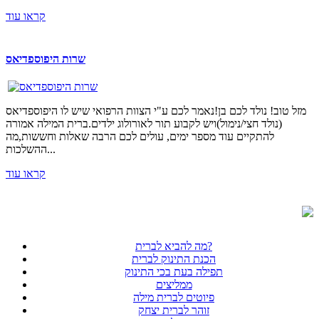
קראו עוד
שרות היפוספדיאס
מזל טוב! נולד לכם בן!נאמר לכם ע"י הצוות הרפואי שיש לו היפוספדיאס
(נולד חצי/נימול)ויש לקבוע תור לאורולוג ילדים.ברית המילה אמורה
להתקיים עוד מספר ימים, עולים לכם הרבה שאלות וחששות,מה
ההשלכות...
קראו עוד
מה להביא לברית?
הכנת התינוק לברית
תפילה בעת בכי התינוק
ממליצים
פיוטים לברית מילה
זוהר לברית יצחק