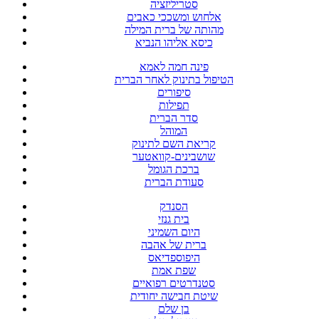
סטריליזציה
אלחוש ומשככי כאבים
מהותה של ברית המילה
כיסא אליהו הנביא
פינה חמה לאמא
הטיפול בתינוק לאחר הברית
סיפורים
תפילות
סדר הברית
המוהל
קריאת השם לתינוק
שושבינים-קוואטער
ברכת הגומל
סעודת הברית
הסנדק
בית גנזי
היום השמיני
ברית של אהבה
היפוספדיאס
שפת אמת
סטנדרטים רפואיים
שיטת חבישה יחודית
בן שלם