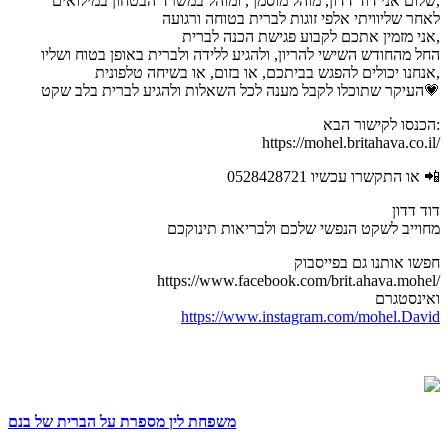
שלום אני דוד דדון, מוהל מוסמך, ומוהל במשרד הבטחון במילואים,
לאחר שליוויתי אלפי זוגות לברית בטוחה ורגועה
אני מזמין אתכם לקבוע פגישת הכנה לברית,
החל מהחודש השישי להריון, ולהגיע ללידה ולברית באופן בטוח ושליו
אנחנו יכולים להפגש בביתכם, או בזום, או בשיחה טלפונית,
העיקר שתוכלו לקבל מענה לכל השאלות ולהגיע לברית בלב שקט💗
הכנסו לקישור הבא:
https://mohel.britahava.co.il/
או התקשרו עכשיו 0528428721 📲
דוד דדון
מחוייב לשקט הנפשי שלכם ולבריאות תינוקכם
חפשו אותנו גם בפייסבוק
https://www.facebook.com/brit.ahava.mohel/
ואינסטגרם
https://www.instagram.com/mohel.David
משפחת לין מספרת על הברית של בנם