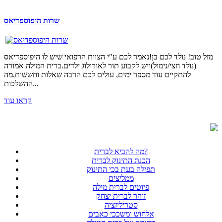
שרות היפוספדיאס
מזל טוב! נולד לכם בן!נאמר לכם ע"י הצוות הרפואי שיש לו היפוספדיאס
(נולד חצי/נימול)ויש לקבוע תור לאורולוג ילדים.ברית המילה אמורה
להתקיים עוד מספר ימים, עולים לכם הרבה שאלות וחששות,מה
ההשלכות...
קראו עוד
מה להביא לברית?
הכנת התינוק לברית
תפילה בעת בכי התינוק
ממליצים
פיוטים לברית מילה
זוהר לברית יצחק
סטריליזציה
אלחוש ומשככי כאבים