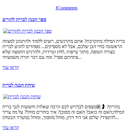
JComments
ספר הכנה לברית להורים
ברית המילה מתקרבת? אתם מתרגשים, רוצים ללמוד ולהתכונן למצווה
הראשונה בחיי הבן שלכם, אבל לא מספיקים... מפחדים להגיע לברית
בצורה חטופה, מתוך עייפות ,לחץ וטרדות, ולהרגיש החמצה שלא
פתחתם ספר? ומה עם דבר תורה משמעותי...
קראו עוד
שיחת הכנה לברית
בהריון? 🤰🏼מצפים לבן?ויש לכם הרבה שאלות וחששות לגבי ברית
המילה;האם זה כואב? האם זה מסוכן? איך בוחרים מוהל? על מה צריך
להקפיד? שלום אני דוד דדון, מוהל מוסמך, ומוהל במשרד הבטחון...
קראו עוד