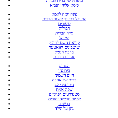
מהותה של ברית המילה
כיסא אליהו הנביא
פינה חמה לאמא
הטיפול בתינוק לאחר הברית
סיפורים
תפילות
סדר הברית
המוהל
קריאת השם לתינוק
שושבינים-קוואטער
ברכת הגומל
סעודת הברית
הסנדק
בית גנזי
היום השמיני
ברית של אהבה
היפוספדיאס
שפת אמת
סטנדרטים רפואיים
שיטת חבישה יחודית
בן שלם
גונן על הילד