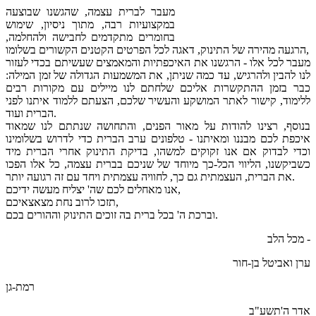
מעבר לברית עצמה, שהגשנו שבוצעה
במקצועיות רבה, מתוך ניסיון, שימוש
בחומרים מתקדמים לחבישה ולהחלמה,
הרגעה מהירה של התינוק, דאגה לכל הפרטים הקטנים הקשורים בשלומו,
מעבר לכל אלו - הרגשנו את האיכפתיות והמאמצים שעשיתם בכדי לעזור
לנו להבין ולהרגיש, עד כמה שניתן, את המשמעות הגדולה של זמן המילה:
כבר בזמן ההתקשרות אליכם שלחתם לנו מיילים עם מקורות רבים
ללימוד, קישור לאתר המושקע והעשיר שלכם, הצעתם ללמוד איתנו לפני
הברית ועוד.
בנוסף, רצינו להודות על מאור הפנים, והתחושה שנתתם לנו שמאוד
איכפת לכם מבננו ומאיתנו - טלפונים ערב הברית כדי לדרוש בשלומינו
וכדי לבדוק אם אנו זקוקים למשהו, בדיקת התינוק אחרי הברית מיד
כשביקשנו, הליווי הכל-כך מיוחד של שניכם בברית עצמה, כל אלו הפכו
את הברית, העצמתית גם כך, לחוויה עצמתית ויחד עם זה רגועה יותר.
אנו מאחלים לכם שה' יצליח מעשה ידיכם,
תזכו לרוב נחת מצאצאיכם,
וברכת ה' בכל ברית בה זוכים התינוק וההורים בכם.
מכל הלב -
ערן ואביטל בן-חור
רמת-גן
אדר ה'תשע"ב