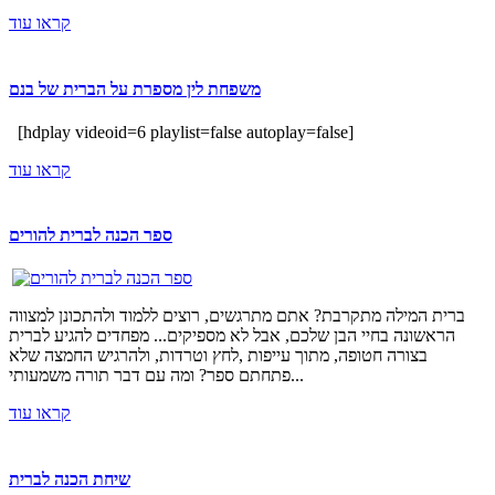
קראו עוד
משפחת לין מספרת על הברית של בנם
[hdplay videoid=6 playlist=false autoplay=false]
קראו עוד
ספר הכנה לברית להורים
ברית המילה מתקרבת? אתם מתרגשים, רוצים ללמוד ולהתכונן למצווה
הראשונה בחיי הבן שלכם, אבל לא מספיקים... מפחדים להגיע לברית
בצורה חטופה, מתוך עייפות ,לחץ וטרדות, ולהרגיש החמצה שלא
פתחתם ספר? ומה עם דבר תורה משמעותי...
קראו עוד
שיחת הכנה לברית