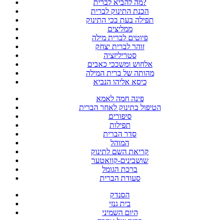
מה להביא לברית?
הכנת התינוק לברית
תפילה בעת בכי התינוק
ממליצים
פיוטים לברית מילה
זוהר לברית יצחק
סטריליזציה
אלחוש ומשככי כאבים
מהותה של ברית המילה
כיסא אליהו הנביא
פינה חמה לאמא
הטיפול בתינוק לאחר הברית
סיפורים
תפילות
סדר הברית
המוהל
קריאת השם לתינוק
שושבינים-קוואטער
ברכת הגומל
סעודת הברית
הסנדק
בית גנזי
היום השמיני