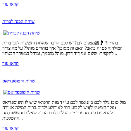
קראו עוד
שיחת הכנה לברית
בהריון? 🤰🏼מצפים לבן?ויש לכם הרבה שאלות וחששות לגבי ברית
המילה;האם זה כואב? האם זה מסוכן? איך בוחרים מוהל? על מה צריך
להקפיד? שלום אני דוד דדון, מוהל מוסמך, ומוהל במשרד הבטחון...
קראו עוד
שרות היפוספדיאס
מזל טוב! נולד לכם בן!נאמר לכם ע"י הצוות הרפואי שיש לו היפוספדיאס
(נולד חצי/נימול)ויש לקבוע תור לאורולוג ילדים.ברית המילה אמורה
להתקיים עוד מספר ימים, עולים לכם הרבה שאלות וחששות,מה
ההשלכות...
קראו עוד