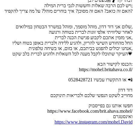
בהריון? 🤰🏼מצפים לבן?
ויש לכם הרבה שאלות וחששות לגבי ברית המילה;
האם זה כואב? האם זה מסוכן? איך בוחרים מוהל? על מה צריך להקפיד?
שלום אני דוד דדון, מוהל מוסמך, ומוהל במשרד הבטחון במילואים,
לאחר שליוויתי אלפי זוגות לברית בטוחה ורגועה
אני מזמין אתכם לקבוע פגישת הכנה לברית,
החל מהחודש השישי להריון, ולהגיע ללידה ולברית באופן בטוח ושליו
אנחנו יכולים להפגש בביתכם, או בזום, או בשיחה טלפונית,
העיקר שתוכלו לקבל מענה לכל השאלות ולהגיע לברית בלב שקט💗
הכנסו לקישור הבא:
https://mohel.britahava.co.il/
או התקשרו עכשיו 0528428721 📲
דוד דדון
מחוייב לשקט הנפשי שלכם ולבריאות תינוקכם
חפשו אותנו גם בפייסבוק
https://www.facebook.com/brit.ahava.mohel/
ואינסטגרם
https://www.instagram.com/mohel.David