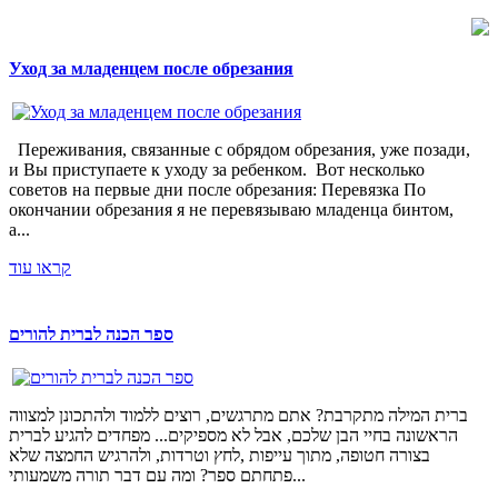
Уход за младенцем после обрезания
Переживания, связанные с обрядом обрезания, уже позади,
и Вы приступаете к уходу за ребенком. Вот несколько
советов на первые дни после обрезания: Перевязка По
окончании обрезания я не перевязываю младенца бинтом,
а...
קראו עוד
ספר הכנה לברית להורים
ברית המילה מתקרבת? אתם מתרגשים, רוצים ללמוד ולהתכונן למצווה
הראשונה בחיי הבן שלכם, אבל לא מספיקים... מפחדים להגיע לברית
בצורה חטופה, מתוך עייפות ,לחץ וטרדות, ולהרגיש החמצה שלא
פתחתם ספר? ומה עם דבר תורה משמעותי...