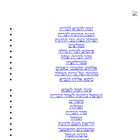
מה להביא לברית?
הכנת התינוק לברית
תפילה בעת בכי התינוק
ממליצים
פיוטים לברית מילה
זוהר לברית יצחק
סטריליזציה
אלחוש ומשככי כאבים
מהותה של ברית המילה
כיסא אליהו הנביא
פינה חמה לאמא
הטיפול בתינוק לאחר הברית
סיפורים
תפילות
סדר הברית
המוהל
קריאת השם לתינוק
שושבינים-קוואטער
ברכת הגומל