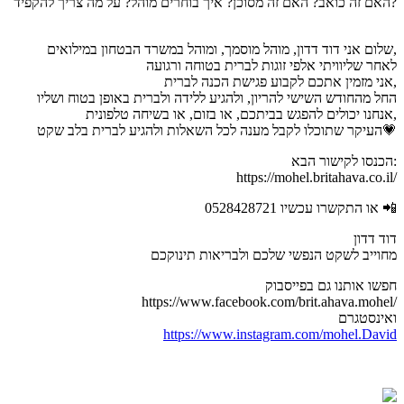
האם זה כואב? האם זה מסוכן? איך בוחרים מוהל? על מה צריך להקפיד?
שלום אני דוד דדון, מוהל מוסמך, ומוהל במשרד הבטחון במילואים,
לאחר שליוויתי אלפי זוגות לברית בטוחה ורגועה
אני מזמין אתכם לקבוע פגישת הכנה לברית,
החל מהחודש השישי להריון, ולהגיע ללידה ולברית באופן בטוח ושליו
אנחנו יכולים להפגש בביתכם, או בזום, או בשיחה טלפונית,
העיקר שתוכלו לקבל מענה לכל השאלות ולהגיע לברית בלב שקט💗
הכנסו לקישור הבא:
https://mohel.britahava.co.il/
או התקשרו עכשיו 0528428721 📲
דוד דדון
מחוייב לשקט הנפשי שלכם ולבריאות תינוקכם
חפשו אותנו גם בפייסבוק
https://www.facebook.com/brit.ahava.mohel/
ואינסטגרם
https://www.instagram.com/mohel.David