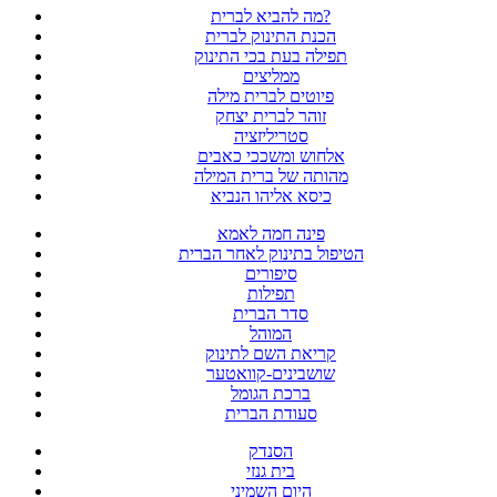
מה להביא לברית?
הכנת התינוק לברית
תפילה בעת בכי התינוק
ממליצים
פיוטים לברית מילה
זוהר לברית יצחק
סטריליזציה
אלחוש ומשככי כאבים
מהותה של ברית המילה
כיסא אליהו הנביא
פינה חמה לאמא
הטיפול בתינוק לאחר הברית
סיפורים
תפילות
סדר הברית
המוהל
קריאת השם לתינוק
שושבינים-קוואטער
ברכת הגומל
סעודת הברית
הסנדק
בית גנזי
היום השמיני