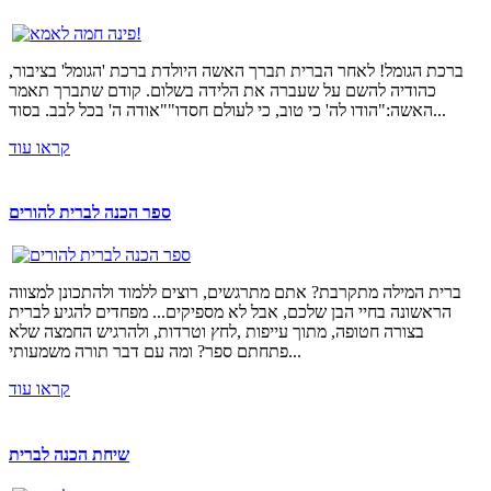
ברכת הגומל! לאחר הברית תברך האשה היולדת ברכת 'הגומל' בציבור,
כהודיה להשם על שעברה את הלידה בשלום. קודם שתברך תאמר
האשה:"הודו לה' כי טוב, כי לעולם חסדו""אודה ה' בכל לבב. בסוד...
קראו עוד
ספר הכנה לברית להורים
ברית המילה מתקרבת? אתם מתרגשים, רוצים ללמוד ולהתכונן למצווה
הראשונה בחיי הבן שלכם, אבל לא מספיקים... מפחדים להגיע לברית
בצורה חטופה, מתוך עייפות ,לחץ וטרדות, ולהרגיש החמצה שלא
פתחתם ספר? ומה עם דבר תורה משמעותי...
קראו עוד
שיחת הכנה לברית