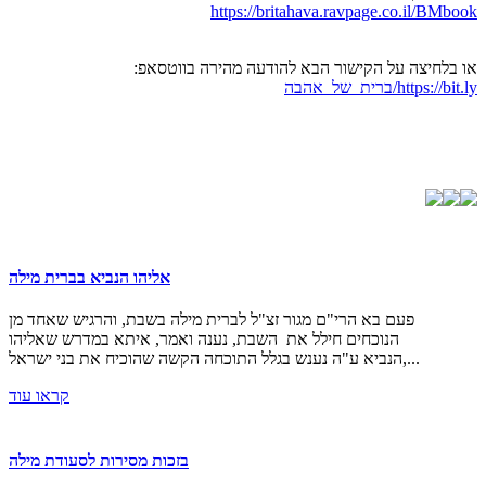
https://britahava.ravpage.co.il/BMbook
או בלחיצה על הקישור הבא להודעה מהירה בווטסאפ:
https://bit.ly/ברית_של_אהבה
אליהו הנביא בברית מילה
פעם בא הרי"ם מגור זצ"ל לברית מילה בשבת, והרגיש שאחד מן
הנוכחים חילל את השבת, נענה ואמר, איתא במדרש שאליהו
הנביא ע"ה נענש בגלל התוכחה הקשה שהוכיח את בני ישראל,...
קראו עוד
בזכות מסירות לסעודת מילה