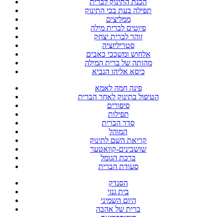
הכנת התינוק לברית
תפילה בעת בכי התינוק
ממליצים
פיוטים לברית מילה
זוהר לברית יצחק
סטריליזציה
אלחוש ומשככי כאבים
מהותה של ברית המילה
כיסא אליהו הנביא
פינה חמה לאמא
הטיפול בתינוק לאחר הברית
סיפורים
תפילות
סדר הברית
המוהל
קריאת השם לתינוק
שושבינים-קוואטער
ברכת הגומל
סעודת הברית
הסנדק
בית גנזי
היום השמיני
ברית של אהבה