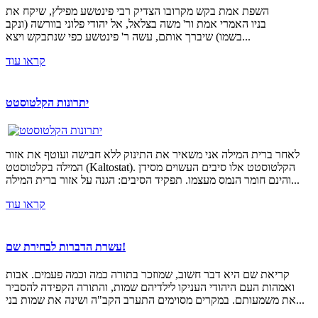
השפת אמת בקש מקרובו הצדיק רבי פינטשע מפילץ, שיקח את
בניו האמרי אמת ור' משה בצלאל, אל יהודי פלוני בוורשה (ונקב
בשמו) שיברך אותם, עשה ר' פינטשע כפי שנתבקש ויצא...
קראו עוד
יתרונות הקלטוסטט
לאחר ברית המילה אני משאיר את התינוק ללא חבישה ועוטף את אזור
המילה בקלטוסטט (Kaltostat). הקלטוסטט אלו סיבים העשוים מסידן
והינם חומר הנמס מעצמו. תפקיד הסיבים: הגנה על אזור ברית המילה...
קראו עוד
עשרת הדברות לבחירת שם!
קריאת שם היא דבר חשוב, שמוזכר בתורה כמה וכמה פעמים. אבות
ואמהות העם היהודי העניקו לילדיהם שמות, והתורה הקפידה להסביר
את משמעותם. במקרים מסוימים התערב הקב"ה ושינה את שמות בני...