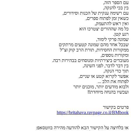
עם הספר הזה,
בין בכי להנקה,
עם רשימה ענקית של הכנות וסידורים,
כשאין זמן לפתוח ספרים,
ואין ראש להתעמק,
כל מה שההורים יצטרכו הוא
רגע קטן.
שמונה פרקי לימוד,
שבכל אחד מהם שמונה קטעים מרתקים
ממקורות החסידות, תורת הרב קוק זצ"ל
ומקורות נוספים,
מעובדים ביצירתיות ומנוסחים בבהירות רבה.
בין דבר לדבר, לפני השינה,
תוך כדי הנקה,
אפשר לקרוא קטע או שניים,
לפתוח את הלב ...
ולבוא מודעים יותר, מוכנים יותר
ועכשיו בהנחה מיוחדת‼️
פרטים בקישור
https://britahava.ravpage.co.il/BMbook
או בלחיצה על הקישור הבא להודעה מהירה בווטסאפ: