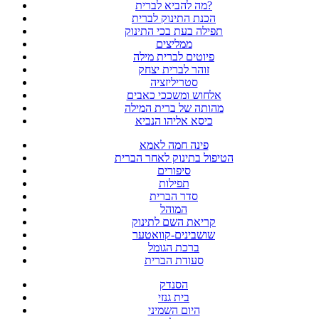
מה להביא לברית?
הכנת התינוק לברית
תפילה בעת בכי התינוק
ממליצים
פיוטים לברית מילה
זוהר לברית יצחק
סטריליזציה
אלחוש ומשככי כאבים
מהותה של ברית המילה
כיסא אליהו הנביא
פינה חמה לאמא
הטיפול בתינוק לאחר הברית
סיפורים
תפילות
סדר הברית
המוהל
קריאת השם לתינוק
שושבינים-קוואטער
ברכת הגומל
סעודת הברית
הסנדק
בית גנזי
היום השמיני