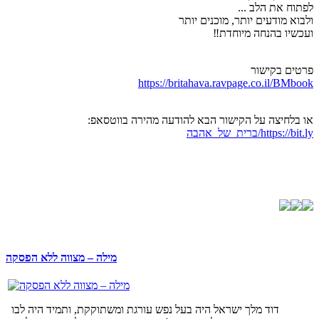
לפתוח את הלב ...
ולבוא מודעים יותר, מוכנים יותר
ועכשיו בהנחה מיוחדת‼️
פרטים בקישור
https://britahava.ravpage.co.il/BMbook
או בלחיצה על הקישור הבא להודעה מהירה בווטסאפ:
https://bit.ly/ברית_של_אהבה
מילה – מצווה ללא הפסקה
דוד מלך ישראל היה בעל נפש עורגת ומשתוקקת, ותמיד היה לבו