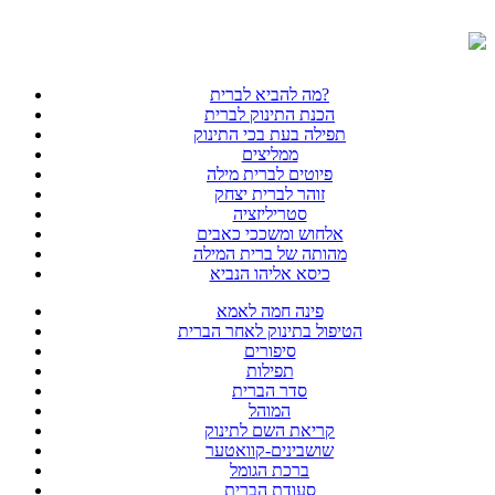
מה להביא לברית?
הכנת התינוק לברית
תפילה בעת בכי התינוק
ממליצים
פיוטים לברית מילה
זוהר לברית יצחק
סטריליזציה
אלחוש ומשככי כאבים
מהותה של ברית המילה
כיסא אליהו הנביא
פינה חמה לאמא
הטיפול בתינוק לאחר הברית
סיפורים
תפילות
סדר הברית
המוהל
קריאת השם לתינוק
שושבינים-קוואטער
ברכת הגומל
סעודת הברית