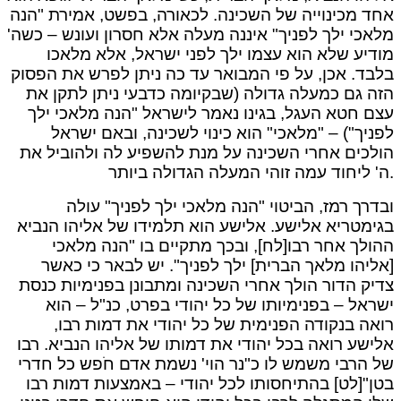
אחד מכינוייה של השכינה. לכאורה, בפשט, אמירת "הנה
מלאכי ילך לפניך" איננה מעלה אלא חסרון ועונש – כשה'
מודיע שלא הוא עצמו ילך לפני ישראל, אלא מלאכו
בלבד. אכן, על פי המבואר עד כה ניתן לפרש את הפסוק
הזה גם כמעלה גדולה (שבקיומה כדבעי ניתן לתקן את
עצם חטא העגל, בגינו נאמר לישראל "הנה מלאכי ילך
לפניך") – "מלאכי" הוא כינוי לשכינה, ובאם ישראל
הולכים אחרי השכינה על מנת להשפיע לה ולהוביל את
ה' ליחוד עמה זוהי המעלה הגדולה ביותר.
ובדרך רמז, הביטוי "הנה מלאכי ילך לפניך" עולה
בגימטריא אלישע. אלישע הוא תלמידו של אליהו הנביא
ההולך אחר רבו[לח], ובכך מתקיים בו "הנה מלאכי
[אליהו מלאך הברית] ילך לפניך". יש לבאר כי כאשר
צדיק הדור הולך אחרי השכינה ומתבונן בפנימיות כנסת
ישראל – בפנימיותו של כל יהודי בפרט, כנ"ל – הוא
רואה בנקודה הפנימית של כל יהודי את דמות רבו,
אלישע רואה בכל יהודי את דמותו של אליהו הנביא. רבו
של הרבי משמש לו כ"נר הוי' נשמת אדם חֹפש כל חדרי
בטן"[לט] בהתיחסותו לכל יהודי – באמצעות דמות רבו