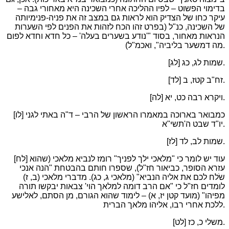
בדימוי הפשוט – לפיו ההליכה אחרי השכינה היא מאחורי גבה –
עיקר כחו של הצדיק הוא לראות גם במצב זה את פניה-פנימיותה
של השכינה, כנ"ל (בפרט זהו הכח לזהות את הפנים לפי השערות
הנראות מאחור, בסוד "'נודע בשערים בעלה' – כל חדא וחדא לפום
מה דמשער בליביה", ואכמ"ל).
[לג] שמות לג, כג.
[לד] זח"ב קטז, ב.
[לה] ויקרא רבה כט, יא.
[לו] כמבואר בארוכה במאמרו הראשון של הרבי – ד"ה באתי לגני
יו"ד שבט ה'תשי"א.
[לז] שמות לב, לד.
[לח] עוד יש לומר כי "מלאכי ילך לפניך" רומז לנביא מלאכי (שהוא
עזרא הסופר, כביאור חז"ל), שספרו חותם בהבטחת "הנה אנכי
שֹלח לכם את אליה הנביא" (מלאכי ג, כג). מדברי מלאכי (ב, ז)
לומדים חז"ל כי "אם הרב דומה למלאך הוי' צבאות יבקשו תורה
מפיהו" (מועד קטן יז, א) – לימוד שהוא הגורם, מן הסתם, לאלישע
ללכת אחרי רבו, אליהו מלאך הברית.
[לט] משלי כ, כז.