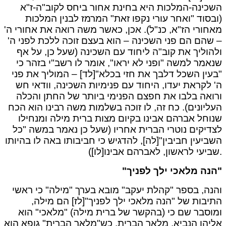
השכינה-המלכות היא בחינת אחור ביחס לקוב"ה-ז"א
(ובסוד "ואחר עורי נקפו זאת" המרמז לבנין המלכות
מאחורי הז"א, כנ"ל). אכן, כאשר משה רואה את אחורי ה'
– שהם הם פני השכינה – הוא בעצם זוכה ללכת לפני ה'
ולהוליך את קוב"ה ליחוד עם השכינה (שעל כן, על אף
שנאמר למשה "ופני לא יראו", אומר לו רשב"י בזהר כי
"בעין השכל דלבך את חזי בכלא"[לד] – המוליך את פני
ה' לקראת יעדו, היחוד עם פנימיות השכינה, וודאי חש
ורואה בלבו את חפצם הפנימי ביותר של החתן והכלה
העליונים). כח זה, לו זוכה בשלמות משה רבינו הוא הכח
שנוחל אברהם אבינו בקיום מצות ברית מילה ומנחילו
לצדיקים נוטרי הברית אחריו (שעל כן נאמר במשה "כל
השביעין חביבין"[לה], להדגיש כי חביבותו באה לו בהיותו
שביעי לראשון, לאברהם אבינו[לו]).
"הנה מלאכי ילך לפניך"
והנה, בספר "קהלת יעקב" מובא בערך "מילה" כי ראשי
התיבות של "הנה מלאכי ילך לפניך"[לז] הם מילה,
ומוסבר שם כי (בהקשר של ברית מילה) "מלאכי" הוא
אליהו הנביא, מלאך הברית, כש"מלאך הברית" גופא הוא