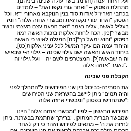
ועל היחוד עמה (והרמז: בשר עולה שכינה ביניהם).
מתחלת הפסוק – "ואחר עורי נקפו זאת" – לומדים
בכתבי האריז"ל אודות סוד בנין הנוקבא מאחורי ז"א, וכל
הפסוק "ואחר עורי נקפו זאת ומבשרי אחזה אלוה" רומז
בעליל לאשה, עליה נאמר "זאת הפעם עצם מעצמי ובשר
מבשרי"[כז]. הכח לחזות אלקות בזכות האשה רמוז
בפסוק "והוא ימשל בך"[כח] המגלה לאיש כי האשה
והיחוד עמה הם עיקר המשל לכל עניני אלקות[כט].
ביחוד האיש והאשה ישנו גילוי שכינה – גילוי ה-י שבאיש
וה-ה שבאשה[ל], המצטרפים לשם יה – ועל גילוי זה
נאמר "אחזה אלוה".
הקבלת פני שכינה
את הסתירה-כביכול בין שני הפירושים ל"התהלך לפני
והיה תמים" ניתן ליישב בהשראת שני הפירושים
שנתחדשו בפסוק "ומבשרי אחזה אלוה":
הפירוש הראשון – לפיו "ומבשרי אחזה אלוה" היינו
שמבשר הברית המתוקן, "בריתך שחתמת בבשרנו", ניתן
לחזות את ה' – מתאים לפירוש הזהר כי רק לאחר
הברית-מילה זכה אברהם לראות את פני השכינה. אכן,