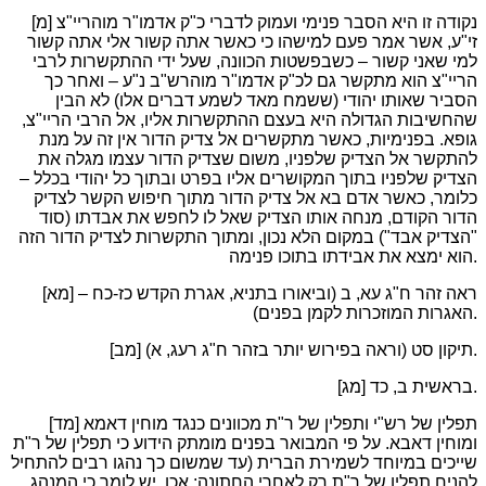
[מ] נקודה זו היא הסבר פנימי ועמוק לדברי כ"ק אדמו"ר מוהריי"צ
זי"ע, אשר אמר פעם למישהו כי כאשר אתה קשור אלי אתה קשור
למי שאני קשור – כשבפשטות הכוונה, שעל ידי ההתקשרות לרבי
הריי"צ הוא מתקשר גם לכ"ק אדמו"ר מוהרש"ב נ"ע – ואחר כך
הסביר שאותו יהודי (ששמח מאד לשמע דברים אלו) לא הבין
שהחשיבות הגדולה היא בעצם ההתקשרות אליו, אל הרבי הריי"צ,
גופא. בפנימיות, כאשר מתקשרים אל צדיק הדור אין זה על מנת
להתקשר אל הצדיק שלפניו, משום שצדיק הדור עצמו מגלה את
הצדיק שלפניו בתוך המקושרים אליו בפרט ובתוך כל יהודי בכלל –
כלומר, כאשר אדם בא אל צדיק הדור מתוך חיפוש הקשר לצדיק
הדור הקודם, מנחה אותו הצדיק שאל לו לחפש את אבדתו (סוד
"הצדיק אבד") במקום הלא נכון, ומתוך התקשרות לצדיק הדור הזה
הוא ימצא את אבידתו בתוכו פנימה.
[מא] ראה זהר ח"ג עא, ב (וביאורו בתניא, אגרת הקדש כז-כח –
האגרות המוזכרות לקמן בפנים).
[מב] תיקון סט (וראה בפירוש יותר בזהר ח"ג רעג, א).
[מג] בראשית ב, כד.
[מד] תפלין של רש"י ותפלין של ר"ת מכוונים כנגד מוחין דאמא
ומוחין דאבא. על פי המבואר בפנים מומתק הידוע כי תפלין של ר"ת
שייכים במיוחד לשמירת הברית (עד שמשום כך נהגו רבים להתחיל
להניח תפלין של ר"ת רק לאחרי החתונה; אכן, יש לומר כי המנהג