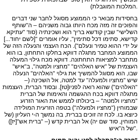
המלכות המוגבלת).
בחסידות מבואר כי הממוצע מסוגל לחבר שני דברים
והפוכים זה מזה מכח היותו גבוה משניהם – ה"שותף
השלישי" שבין קודשא בריך הוא ושכינתיה (סוד "עתיקא
קדישא, סתימו דכל סתימין", עליו אומרים "[לשם יחוד...]
על ידי ההוא טמיר ונעלם"). הכח העצמי והנעלה הזה של
הממוצע המחבר מתגלה דווקא בחלקו התחתון, בו הוא
מתחבר למציאות התחתונה. דווקא מכח גילוי המעלה
העצמית של "איש האלהים" "מחציו ולמטה", ב"איש"
שבו, הוא מסוגל להמשיך את גילוי "האלהים" הנעלה
שיש "מחציו ולמעלה" עד למטה, אל השכינה (–
"האלהים") שהוא רואה לפניו[טז]. ובסוד הברית, העצמות
מתגלה דווקא בכח ההגשמה והאימות של הברית
"מחציו ולמטה" – ביכולתו לממש את האור הזרוע
שבמוחין ("מחציו ולמעלה") בטפה הזרעית המולידה
כיוצא בו. לכח זה זוכים בברית, בה נמשך ה-י העליון (של
המוחין, סוד שם יה) אל הברית קדש (– "ברית אש"[יז])
של ה"איש".