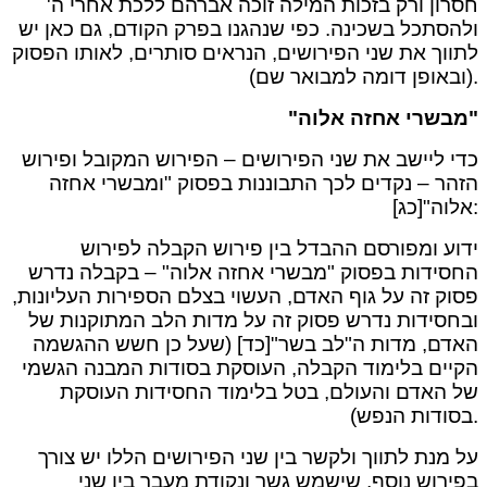
חסרון ורק בזכות המילה זוכה אברהם ללכת אחרי ה'
ולהסתכל בשכינה. כפי שנהגנו בפרק הקודם, גם כאן יש
לתווך את שני הפירושים, הנראים סותרים, לאותו הפסוק
(ובאופן דומה למבואר שם).
"מבשרי אחזה אלוה"
כדי ליישב את שני הפירושים – הפירוש המקובל ופירוש
הזהר – נקדים לכך התבוננות בפסוק "ומבשרי אחזה
אלוה"[כג]:
ידוע ומפורסם ההבדל בין פירוש הקבלה לפירוש
החסידות בפסוק "מבשרי אחזה אלוה" – בקבלה נדרש
פסוק זה על גוף האדם, העשוי בצלם הספירות העליונות,
ובחסידות נדרש פסוק זה על מדות הלב המתוקנות של
האדם, מדות ה"לב בשר"[כד] (שעל כן חשש ההגשמה
הקיים בלימוד הקבלה, העוסקת בסודות המבנה הגשמי
של האדם והעולם, בטל בלימוד החסידות העוסקת
בסודות הנפש).
על מנת לתווך ולקשר בין שני הפירושים הללו יש צורך
בפירוש נוסף, שישמש גשר ונקודת מעבר בין שני