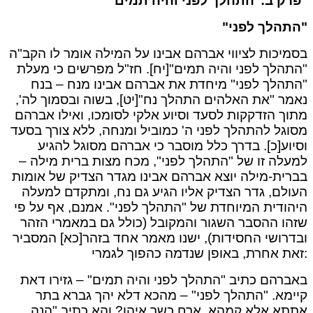
פרק ב:"התהלך לפני והיה תמים"
"התהלך לפני"
בסמיכות לציווי אברהם אבינו על המילה אומר לו הקב"ה
"התהלך לפני והיה תמים"[יח]. חז"ל מפרשים כי מעלת
"התהלך לפני" מיחדת את אברהם אבינו מנח – בנח
נאמר "את האלהים התהלך נח"[יט], בשוה ובסמוך לה',
מתוך הזדקקות לסעד וסיוע אלקי לסומכו, ואילו אברהם
מסוגל להתהלך לפני ה' כמוביל ומנחה, ללא צורך בסעד
וסיוע[כ]. בדרך כלל מוסבר כי אברהם מסוגל להגיע
למעלה זו של "התהלך לפני", מכח מצות ברית מילה –
בברית-מילה יוצא אברהם אבינו מגדר הצדיק של אומות
העולם, גדר הצדיק אליו הגיע גם נח, ומתקדם למעלה
היהודית המיוחדת של "התהלך לפני". אמנם, אף על פי
שזהו ההסבר השגור והמקובל (כולל גם במאמרי הזהר
ובדרושי החסידות), ישנו מאמר אחד בזהר[כא] המסביר
זאת אחרת, באופן שנדמה כהפוך לגמרי:
באברהם כתיב "התהלך לפני והיה תמים" – גזירו דאת
קיימא. "התהלך לפני" – מהכא דלא יהך גברא בתר
אתתא אלא קמהא. ארח כשר איהו? והא כתיב "הנה