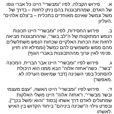
א. פירוש הקבלה, לפיו "ומבשרי" היינו כל אברי גופו
של האדם, שמהתבוננות בהם ניתן לחזות – בדרך של
משל ונמשל שאינם מאוחדים בתכלית – ב"צלם אלהים"
העליון.
ב. פירוש החסידות, לפיו "ומבשרי" היינו תכונות
הנפש המתוקנות של ה"לב בשר", שההתבוננות מביאה
לחזות את הכחות האלקיים שכחות הנפש משתלשלים
מהם ממש ומשמשים להם כמשל (וממילא זהו חזיון
פנימי לאין ערוך מההתבוננות באברי הגוף).
ג. פירוש לפיו "ומבשרי" היינו אבר הברית, המכונה
"בשר", כשה"אחזה אלוה" הבא ממנו הוא היכולת
להסתכל בפני השכינה (דבר שמיאוס הערלה לא
מאפשר).
ד. פירוש לפיו "ומבשרי" היינו האשה, "עצם מעצמי
ובשר מבשרי", ו"אחזה אלוה" היינו משלי האלקות
שמתגלים לאדם דרך אשתו (בסוד "והוא ימשל בכך"),
ובפרט גילוי ה"שכינה ביניהם" ביחוד הקדוש בין האיש
לאשתו.