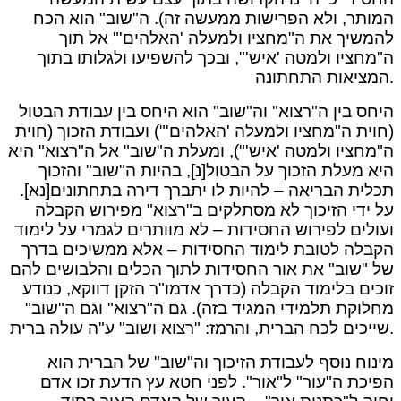
המותר, ולא הפרישות ממעשה זה). ה"שוב" הוא הכח
להמשיך את ה"מחציו ולמעלה 'האלהים'" אל תוך
ה"מחציו ולמטה 'איש'", ובכך להשפיעו ולגלותו בתוך
המציאות התחתונה.
היחס בין ה"רצוא" וה"שוב" הוא היחס בין עבודת הבטול
(חוית ה"מחציו ולמעלה 'האלהים'") ועבודת הזכוך (חוית
ה"מחציו ולמטה 'איש'"), ומעלת ה"שוב" אל ה"רצוא" היא
היא מעלת הזכוך על הבטול[נ], בהיות ה"שוב" והזכוך
תכלית הבריאה – להיות לו יתברך דירה בתחתונים[נא].
על ידי הזיכוך לא מסתלקים ב"רצוא" מפירוש הקבלה
ועולים לפירוש החסידות – לא מוותרים לגמרי על לימוד
הקבלה לטובת לימוד החסידות – אלא ממשיכים בדרך
של "שוב" את אור החסידות לתוך הכלים והלבושים להם
זוכים בלימוד הקבלה (כדרך אדמו"ר הזקן דווקא, כנודע
מחלוקת תלמידי המגיד בזה). גם ה"רצוא" וגם ה"שוב"
שייכים לכח הברית, והרמז: "רצוא ושוב" ע"ה עולה ברית.
מינוח נוסף לעבודת הזיכוך וה"שוב" של הברית הוא
הפיכת ה"עור" ל"אור". לפני חטא עץ הדעת זכו אדם