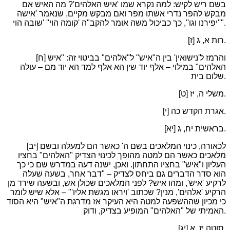
בשם ריש לקיש: למה נקרא שמו 'איש האלהים'? מה האיש אם
מבקש להפר נדרי אשתו מפר ואם מבקש מקיים, שנאמר 'אישה
יפירנו וגו'', כך כביכול משה אומר להקב"ה 'קומה הוי'' 'שובה הוי''".
[ז] רות א, ג.
[ח] והרמז ל'נישואין' בין ה"איש" ל"אלהים" בביטוי זה: "איש
האלהים" במילוי – אלף יוד שין הא אלף למד הא יוד מם – עולה
שלום בית.
[ט] משלי ה, יז.
[י] אגרת הקדש כה.
[יא] בראשית יח, ג.
[יב] לכאורה, כינוי המלאכים בשם ה' כאשר הם למעלה ובשם
מלאכים כאשר הם למטה מהופך לכינוי הצדיק "האלהים" בחציו
העליון ו"איש" בחציו התחתון. ואכן, ישנה דעה במדרש שם כי כך
הוא סדר הדברים גם ביחס לצדיק – "דבר אחר, בשעה שעלה
לרקיע 'איש', ומהו איש? לפני המלאכים שכולן אש, ובשעה שירד מן
הרקיע 'אלהים', מנין? שכתוב 'ויראו מגשת אליו'" – אלא שיש לומר
כי מכיון שההשפעה למטה היא העיקר אז מדרגת ה"איש" היא הסוד
האמיתי של "האלהים" המופיע בצדיק, ודוק.
[יג] סוטה יז, א.