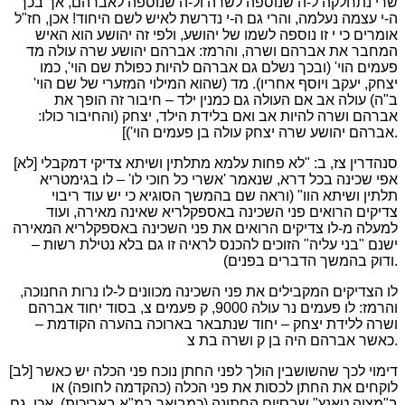
שרי נתחלקה ל-ה שנוספה לשרה ול-ה שנוספה לאברהם, אך בכך
ה-י עצמה נעלמה, והרי גם ה-י נדרשת לאיש לשם היחוד! אכן, חז"ל
אומרים כי י זו נוספה לשמו של יהושע, ולפי זה יהושע הוא האיש
המחבר את אברהם ושרה, והרמז: אברהם יהושע שרה עולה מד
פעמים הוי' (ובכך נשלם גם אברהם להיות כפולת שם הוי', כמו
יצחק, יעקב ויוסף אחריו). מד (שהוא המילוי המזערי של שם הוי'
ב"ה) עולה אב אם העולה גם כמנין ילד – חיבור זה הופך את
אברהם ושרה להיות אב ואם בלידת הילד, יצחק (והחיבור כולו:
אברהם יהושע שרה יצחק עולה בן פעמים הוי')].
[לא] סנהדרין צז, ב: "לא פחות עלמא מתלתין ושיתא צדיקי דמקבלי
אפי שכינה בכל דרא, שנאמר 'אשרי כל חוכי לו' – לו בגימטריא
תלתין ושיתא הוו" (וראה שם בהמשך הסוגיא כי יש עוד ריבוי
צדיקים הרואים פני השכינה באספקלריא שאינה מאירה, ועוד
למעלה מ-לו צדיקים הרואים את פני השכינה באספקלריא המאירה
ישנם "בני עליה" הזוכים להכנס לראיה זו גם בלא נטילת רשות –
ודוק בהמשך הדברים בפנים).
לו הצדיקים המקבילים את פני השכינה מכוונים ל-לו נרות החנוכה,
והרמז: לו פעמים נר עולה 9000, ק פעמים צ, בסוד יחוד אברהם
ושרה ללידת יצחק – יחוד שנתבאר בארוכה בהערה הקודמת –
כאשר אברהם היה בן ק ושרה בת צ.
[לב] דימוי לכך שהשושבין הולך לפני החתן נוכח פני הכלה יש כאשר
לוקחים את החתן לכסות את פני הכלה (כהקדמה לחופה) או
ב"מצוה טאנץ" שבסיום החתונה (כמבואר במ"א באריכות). אכן, גם