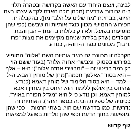
לבינה, ועצם היחוד עם האשה בקדושה ובטהרה תלוי
ב-ה גבורות שבדעת (מכחן זוכה האדם לקדש עצמו בעת
הזיווג, בבחינת "מח שליט על הלב"[מז]). בהקבלה זו,
הפירוש החמישי מכוון כנגד אותיות וה שבשם (כפי שהן
מופיעות בפועל, ולא רק כלולות בדעת) – הבן והבת
הנולדים (שרק בלידת שניהם מקיימים את מצות "פרו
ורבו") מכוונים כנגד ה-ו וה-ה, כנודע.
הקבלה זו מכוונת גם כנגד אותיות השם "אלוה" המופיע
בפירוש בפסוק "ומבשרי אחזה אלוה" (בעוד ששם הוי'
רק רמוז בביטוי זה – "ומבשרי אחזה אלוה"): ה-א – אלף
– היא בסוד "אאלפך חכמה"[מח] של מוחין דאבא. ה-ל
– למד – היא בסוד הלימוד של מוחין דאמא (כנודע
שהיחס בין אולפן ללימוד הוא היחס בין מוחין דאבא
למוחין דאמא, וכן נודע כי ל היא "מגדל הפורח באויר",
ככינויה של ספירת הבינה בספר הזהר). האותיות וה
נדרשות, כמו בדרשת שם הוי', בשתי הרמות – כפי שהן
מופיעות בתוך הדעת וכפי שהן נולדות בפועל למציאות.
גוף קדוש