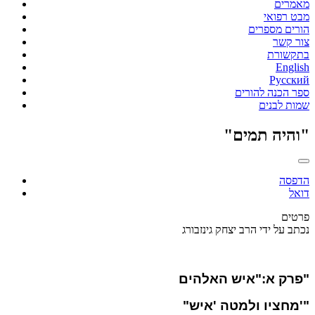
מאמרים
מבט רפואי
הורים מספרים
צור קשר
בתקשורת
English
Русский
ספר הכנה להורים
שמות לבנים
"והיה תמים"
הדפסה
דואל
פרטים
נכתב על ידי
הרב יצחק גינזבורג
פרק א:"איש האלהים"
"מחציו ולמטה 'איש'"