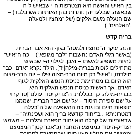
בין האיש והאשה היא הצטרפות ה-י שבאיש ל-ה
שבאשה, שבלעדיהן נותרות בהן האותיות אש בלבד) –
שם הנעלה משם אלקים (של "מחציו ולמעלה
'האלהים'").
ברית קדש
והנה, עיקר ה"מחציו ולמטה" בגוף הוא אבר הברית
(באשר רגלי האדם נחשבות "לבר מגופא") – כח ה"איש"
להיות משפיע לאשתו – ואכן, לגילוי ה-י שבאיש
מתחילים לזכות בברית-מילה[יד]. הילד נקרא "אדם" כבר
מילדתו, ו"איש" רק מיום הבר-מצוה שלו – יום הבר-מצוה
הוא היום בו מסתיימת כניסת הנפש האלקית לגוף
האדם, אך ראשית כניסת הנפש האלקית היא
בברית-מילה. כך בכללות, ה"צדיק יסוד עולם"[טו] קרוי
על שם ספירת היסוד – על שם אבר הברית, שממנו
תוצאות חיים ובו גנוז כח ההשפעה של ה"בעלה
דמטרוניתא". ב"יחוד קודשא בריך הוא ושכינתיה" –
שבאותיות של קבלה הוא יחוד תפארת ומלכות – משמש
הצדיק-היסוד כממוצע המחבר (כ"אבר קטן" המצמצם
וממשיך את הגילוי האין סופי שבתפארת לספירת