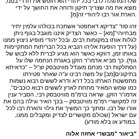
שלו המתגלה לרבי בכל יהודי הוא חופש את חדרי בטנו,
מוצא את מה שצריך תיקון ודוחה את החושך על ידי
הארת אור רבו ליהודי זה[מ].
זהו סוד "צדיקא דאתפטר אשתכח בכולהו עלמין יתיר
מבחיוהי"[מא] – כאשר הצדיק איננו מוגבל בגוף ניתן
לגלות אותו במקומות רבים, ובכל יהודי מופיע ניצוץ ממנו
(על דרך הופעת אליהו הנביא בכל הבריתות המתקיימות
באותו זמן, דווקא כאשר הוא מגיע לברית ללא לבוש של
גוף). כך מביא אדמו"ר הזקן באגרת הנחמה שלו על
הסתלקות רבי מנחם מענדל מוויטבסק זצ"ל – "כדאיתא
בתיקונים[מב] על משה רבינו ע"ה שאחר פטירתו
מתפשטת הארתו בכל דרא ודרא לששים רבוא נשמות
כמו שמש המאיר מתחת לארץ לששים רבוא כוכבים".
אדמו"ר הזקן, שראה ברמ"מ מוויטבסק רבי, הסביר ענין
זה למקושרי רמ"מ מוויטבסק – בכך האיר וגילה בהם את
אורו של רבו, ומתוך כך המשיך את גילוי והארת רבו לכל
עם ישראל (שכולם מקושרים לצדיק ומקבלים ממנו,
במודע או בלא מודע).
ביאור "מבשרי אחזה אלוה"