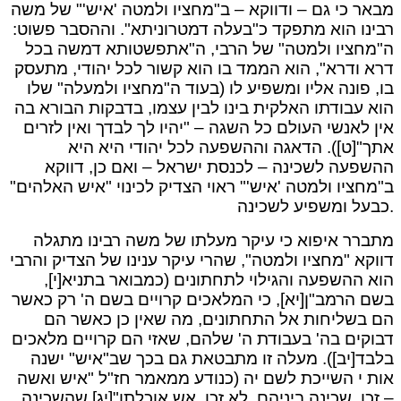
מבאר כי גם – ודווקא – ב"מחציו ולמטה 'איש'" של משה
רבינו הוא מתפקד כ"בעלה דמטרוניתא". וההסבר פשוט:
ה"מחציו ולמטה" של הרבי, ה"אתפשטותא דמשה בכל
דרא ודרא", הוא הממד בו הוא קשור לכל יהודי, מתעסק
בו, פונה אליו ומשפיע לו (בעוד ה"מחציו ולמעלה" שלו
הוא עבודתו האלקית בינו לבין עצמו, בדבקות הבורא בה
אין לאנשי העולם כל השגה – "יהיו לך לבדך ואין לזרים
אתך"[ט]). הדאגה וההשפעה לכל יהודי היא היא
ההשפעה לשכינה – לכנסת ישראל – ואם כן, דווקא
ב"מחציו ולמטה 'איש'" ראוי הצדיק לכינוי "איש האלהים"
כבעל ומשפיע לשכינה.
מתברר איפוא כי עיקר מעלתו של משה רבינו מתגלה
דווקא "מחציו ולמטה", שהרי עיקר ענינו של הצדיק והרבי
הוא ההשפעה והגילוי לתחתונים (כמבואר בתניא[י],
בשם הרמב"ן[יא], כי המלאכים קרויים בשם ה' רק כאשר
הם בשליחות אל התחתונים, מה שאין כן כאשר הם
דבוקים בה' בעבודת ה' שלהם, שאזי הם קרויים מלאכים
בלבד[יב]). מעלה זו מתבטאת גם בכך שב"איש" ישנה
אות י השייכת לשם יה (כנודע ממאמר חז"ל "איש ואשה
– זכו, שכינה ביניהם, לא זכו, אש אוכלתן"[יג] שהשכינה