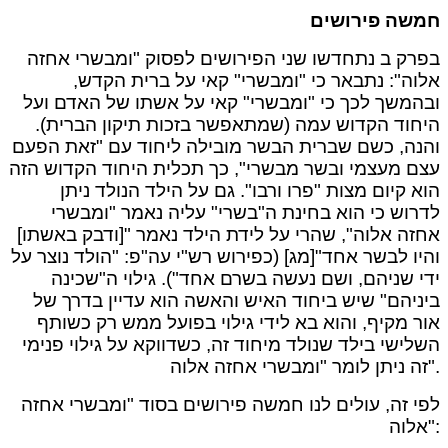
חמשה פירושים
בפרק ב נתחדשו שני הפירושים לפסוק "ומבשרי אחזה
אלוה": נתבאר כי "ומבשרי" קאי על ברית הקדש,
ובהמשך לכך כי "ומבשרי" קאי על אשתו של האדם ועל
היחוד הקדוש עמה (שמתאפשר בזכות תיקון הברית).
והנה, כשם שברית הבשר מובילה ליחוד עם "זאת הפעם
עצם מעצמי ובשר מבשרי", כך תכלית היחוד הקדוש הזה
הוא קיום מצות "פרו ורבו". גם על הילד הנולד ניתן
לדרוש כי הוא בחינת ה"בשרי" עליה נאמר "ומבשרי
אחזה אלוה", שהרי על לידת הילד נאמר "[ודבק באשתו]
והיו לבשר אחד"[מג] (כפירוש רש"י עה"פ: "הולד נוצר על
ידי שניהם, ושם נעשה בשרם אחד"). גילוי ה"שכינה
ביניהם" שיש ביחוד האיש והאשה הוא עדיין בדרך של
אור מקיף, והוא בא לידי גילוי בפועל ממש רק כשותף
השלישי בילד שנולד מיחוד זה, כשדווקא על גילוי פנימי
זה ניתן לומר "ומבשרי אחזה אלוה".
לפי זה, עולים לנו חמשה פירושים בסוד "ומבשרי אחזה
אלוה":