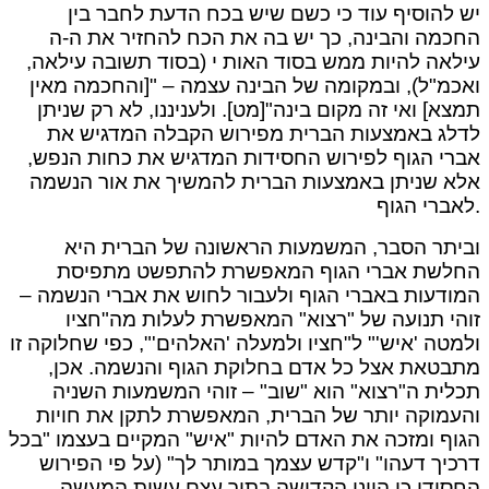
יש להוסיף עוד כי כשם שיש בכח הדעת לחבר בין
החכמה והבינה, כך יש בה את הכח להחזיר את ה-ה
עילאה להיות ממש בסוד האות י (בסוד תשובה עילאה,
ואכמ"ל), ובמקומה של הבינה עצמה – "[והחכמה מאין
תמצא] ואי זה מקום בינה"[מט]. ולעניננו, לא רק שניתן
לדלג באמצעות הברית מפירוש הקבלה המדגיש את
אברי הגוף לפירוש החסידות המדגיש את כחות הנפש,
אלא שניתן באמצעות הברית להמשיך את אור הנשמה
לאברי הגוף.
וביתר הסבר, המשמעות הראשונה של הברית היא
החלשת אברי הגוף המאפשרת להתפשט מתפיסת
המודעות באברי הגוף ולעבור לחוש את אברי הנשמה –
זוהי תנועה של "רצוא" המאפשרת לעלות מה"חציו
ולמטה 'איש'" ל"חציו ולמעלה 'האלהים'", כפי שחלוקה זו
מתבטאת אצל כל אדם בחלוקת הגוף והנשמה. אכן,
תכלית ה"רצוא" הוא "שוב" – זוהי המשמעות השניה
והעמוקה יותר של הברית, המאפשרת לתקן את חויות
הגוף ומזכה את האדם להיות "איש" המקיים בעצמו "בכל
דרכיך דעהו" ו"קדש עצמך במותר לך" (על פי הפירוש
החסידי כי היינו הקדושה בתוך עצם עשית המעשה