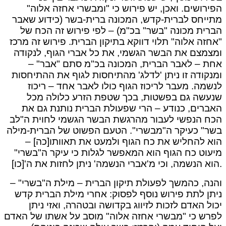
הפירושים. ואכן, יש פירוש כי "ומבשרי אחזה אלוה"
מתייחס לברית-קדש, המכונה ברית-בשר (כידוע שאבר
הברית מכונה "בשר" בכ"מ) – לפי פירוש זה הכח של
"אחזה אלוה" תלוי דווקא בתיקון הברית. פירוש זה מרכז
ומצמצם את הבשר הגשמי, את כל אברי הגוף, לנקודה
אחת – לאבר הברית, המכונה בכ"מ סתם "אבר" –
ומנקודה זו ניתן 'לדלג' מהתיחסות לגוף את ההתיחסות
לנשמה. מעבר לריכוז הגוף כולו לאבר אחד – ריכוז
שנעשה גם בפשטות, בכך שטפת הזרע כלולה מכל
האברים, כנודע – הרי שפעולת הברית נותנת גם את
הכח הנפשי לעבור מהרגשת הבשר הגשמי לחוית ה"לב
בשר" כעיקר ה"מבשרי". הטעם הפשוט של הברית-מילה
הוא להחליש את כח הגוף ולמעט את תאוותו[כה] –
מיעוט כח הגוף הוא המאפשר לגלות כי עיקר ה"בשרי"
הוא הנשמה, וכי מ'אברי הנשמה' ניתן לחזות את ה'[כו].
והנה, כהמשך לפעולת תיקון הברית – מילת ה"בשרי" –
ניתן לתת פירוש נוסף לפסוק: אחרי מילת הברית קדש
יכול האדם לזכות לזיווג בקדושה ובטהרה, ואזי ניתן
לפרש כי "מבשרי אחזה אלוה" מוסב על אשתו של האדם