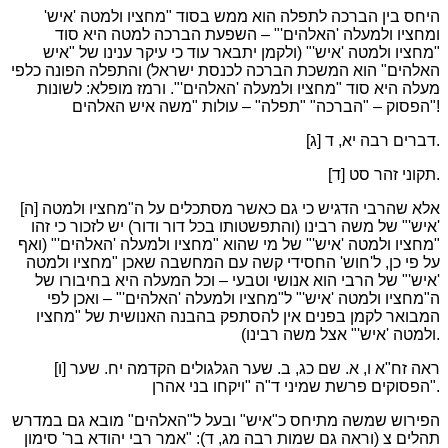
היחס בין הברכה לתפלה הוא ממש בסוד "מחציו ולמטה 'איש'
ומחציו ולמעלה 'האלהים'" – השפעת הברכה למטה היא סוד
"מחציו ולמטה 'איש'" (ולקמן יתבאר עוד כי עיקר ענינו של "איש
האלהים" הוא המשכת הברכה לכנסת ישראל) והתפלה הפונה כלפי
מעלה היא סוד "מחציו ולמעלה 'האלהים'". ורמז מופלא: לשונות
הפסוק – "הברכה" "תפלה" – עולות "משה איש האלהים"!
[ג] דברים רבה יא, ד.
[ד] תקוני זהר סט.
[ה] אלא שהרבי הדגיש כי גם כאשר מסתכלים על ה"מחציו ולמטה
'איש'" של משה רבינו (והתפשטותו בכל דור ודור) יש לזכור כי זהו
"מחציו ולמטה 'איש'" של מי שהוא "מחציו ולמעלה 'האלהים'" (ואף
על פי כן, ל'חוש' החסידי קשה עם המחשבה שאכן "מחציו ולמטה
'איש'" של הרבי הוא אנושי וטבעי – וכל המעלה היא בחיבורו של
ה"מחציו ולמטה 'איש'" ל"מחציו ולמעלה 'האלהים'" – ואכן לפי
המבואר לקמן בפנים אין להסתפק בהבנה האנושית של "מחציו
ולמטה 'איש'" אצל משה רבינו).
[ו] ראה זח"א ו, א. שם כג, ב. שער הגלגולים הקדמה יח. שער
הפסוקים פרשת שמיני ד"ה "ויקחו בני אהרן".
הפירוש שמשה מתיחס כ"איש" ובעל ל"האלהים" מובא גם במדרש
תהלים צ (וראה גם שמות רבה מג, ד): "אמר רבי יהודא בר' סימון