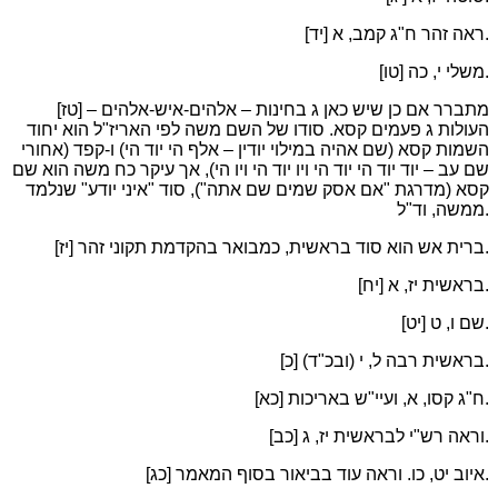
[יד] ראה זהר ח"ג קמב, א.
[טו] משלי י, כה.
[טז] מתברר אם כן שיש כאן ג בחינות – אלהים-איש-אלהים –
העולות ג פעמים קסא. סודו של השם משה לפי האריז"ל הוא יחוד
השמות קסא (שם אהיה במילוי יודין – אלף הי יוד הי) ו-קפד (אחורי
שם עב – יוד יוד הי יוד הי ויו יוד הי ויו הי), אך עיקר כח משה הוא שם
קסא (מדרגת "אם אסק שמים שם אתה"), סוד "איני יודע" שנלמד
ממשה, וד"ל.
[יז] ברית אש הוא סוד בראשית, כמבואר בהקדמת תקוני זהר.
[יח] בראשית יז, א.
[יט] שם ו, ט.
[כ] בראשית רבה ל, י (ובכ"ד).
[כא] ח"ג קסו, א, ועיי"ש באריכות.
[כב] וראה רש"י לבראשית יז, ג.
[כג] איוב יט, כו. וראה עוד בביאור בסוף המאמר.