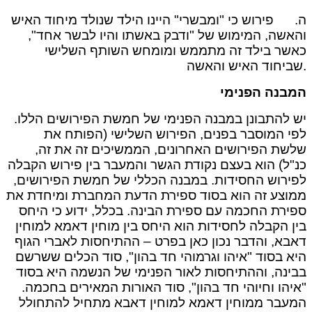
ה. פירוש כי "ומבשרי" היינו הילד שנולד מיחוד האיש
והאשה, המימוש של "ודבק באשתו והיו לבשר אחד",
כאשר בילד זה מתממש ומומחש השותף השלישי
שביחוד האיש והאשה.
המבנה הפנימי
יש להתבונן במבנה הפנימי של חמשת הפירושים הללו.
לפי המוסבר בפנים, הפירוש השלישי (הפותח את
שלשת הפירושים האחרונים, הממשיכים זה את זה,
כנ"ל) הוא בעצם נקודת הגשר והמעבר בין פירוש הקבלה
לפירוש החסידות. במבנה הכללי של חמשת הפירושים,
ממוצע זה הוא בסוד ספירת הדעת המחברת ומיחדת את
ספירת החכמה עם ספירת הבינה. בכלל, ידוע כי היחס
בין הקבלה לחסידות הוא היחס בין מוחין דאמא למוחין
דאבא, והדבר נכון כאן בפרט – ההתיחסות לאברי הגוף
היא בסוד "איהו וגרמוהי חד בהון", סוד הכלים ששרשם
בבינה, וההתיחסות לאור הפנימי של הנשמה היא בסוד
"איהו וחיוהי חד בהון", סוד האורות המאירים בחכמה.
המעבר ממוחין דאמא למוחין דאבא מתחיל להתחולל