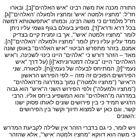
התורה מכנה את משה רבינו "איש האלהים"[ב], ובארו
חז"ל: "מחציו ולמטה 'איש' ומחציו ולמעלה 'האלהים'"[ג].
חז"ל מלמדים כי משה רבינו, וכמותו "אתפשטותא דמשה
בכל דרא ודרא"[ד], מופיע בעולם בגוף גשמי עליו ניתן
לומר "מחציו ולמטה 'איש'", אך בו זמנית קיים בצדיק
ממד עליון עליו ניתן לומר "מחציו ולמעלה 'האלהים'"[ה].
אמנם, בזהר מתפרש הביטוי "איש האלהים" באופן שונה
מאד – הזהר דורש כי "אלהים" היינו כינוי לשכינה, ו"איש
האלהים" היינו "בעלה דמטרוניתא"[ו] (על דרך "איש
נעמי"[ז], המתיחס לבעלה של נעמי)[ח]. לכאורה, שני
הפירושים הפוכים זה מזה – לפי הפירוש הראשון
ה"איש" ("מחציו ולמטה") נמוך במדרגה מ"האלהים"
("מחציו ולמעלה") ולפי הפירוש השני ה"איש" הוא גבוה
במדרגה מ"האלהים" והוא המשפיע ביחס אליו. הרבי
הדגיש תמיד כי בין פירושים שונים לאותו פסוק ישנו
קשר, וגם כאן יש למצוא תיווך וקשר בין הפירושים
השונים:
ויש לומר, כי גם בדברי הזהר אין שלילה לקביעת המדרש
כי משה הוא דווקא "מחציו ולמטה 'איש'", אלא שהזהר