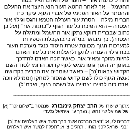
וחוה ל"כתנות אור" – העור של האדם האיר בסוד
החשמל – אך לאחר החטא העור הוא היוצר את ההעלם
וההסתר על האור הפנימי של אברי הגוף. עיקר כח
הברית-מילה – הסרת עור הערלה הטמא והגס וגילוי אור
העטרה – הוא הפיכת כל עור הגוף ל"כתנות אור" (ועל כן
כתוב שבברית דווקא נתקן אור החשמל ומתגלה על
העטרה). כך מבואר במ"א כי בהקבלת הספירות
למערכות הגוף מכוונת עטרת היסוד כנגד מערכת העור –
בכח גילוי העטרה לתקן ולהעלות את כל עור האדם
להיות מזוכך ומאיר אור. כאשר זוכה האדם להזדכך
באופן זה הופך גופו ממש לגוף קדוש, הרומז לסוד השם
הקדוש צבאות[נב] – כאשר שומרים את הברית בקדושה
נעשה הגוף כולו לשם קדוש שאסור למחקו (וממילא זוכה
אדם כזה לחיים נצחיים של נשמה בגוף, ואכמ"ל).
-------------------------------------------------------------------------------
הרב יצחק גינזבורג
[א] מתוך שיעורו של
שנמסר ב"שלום זכר"
של שמואל שי' נחשון. נערך ע"י איתיאל גלעדי.
[ב] דברים לג, א: "וזאת הברכה אשר ברך משה איש האלהים את
בני ישראל לפני מותו". תהלים צ, א: "תפלה למשה איש האלהים".