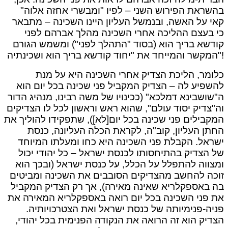
בהשראת הפירוש השני – לפיו "ומבשרי אחזה אלוה"
קאי על האשה, ובנמשל העליון היינו השכינה – מתבאר
כי בעצם ההליכה אחרי השכינה מהלך אברהם לפני
קודשא בריך הוא (בסוד "התהלך לפני") ומשמש הגורם
המקשר והמייחד את "יחוד קודשא בריך הוא ושכינתיה"!
כלומר, הליכת הצדיק אחרי השכינה היא על מנת
להשפיע לה – הצדיק המקביל פני שכינה בכל יום הוא
ה"שושבינא דמלכא" (ככינויו של משה רבינו, מנהיג הדור
וה"צדיק יסוד עולם", שהוא ראש וראשון לכל לו הצדיקים
המקבילים פני שכינה בכל יום[לא]), שתפקידו להוליך את
החתן העליון, קוב"ה, לקראת הכלה העליונה, כנסת
ישראל. הקבלת פני השכינה היא כחו ומעלתו המיוחד
של הצדיק בהתיחסותו לכנסת ישראל – כל יהודי יכול
ומצווה להתפלל על הכלל, על כנסת ישראל (ובכך הוא
זוכה להחשב מהצדיקים הסובבים את השכינה ומביטים
בה באספקלריא שאינה מאירה), אך רק הצדיק המקביל
את פני השכינה בכל יום רואה באספקלריא המאירה את
פניה-פנימיותה של כנסת ישראל ואת הצטרכויותיה.
הצדיק הוא זה הרואה את הנקודה הפנימית בכל יהודי,