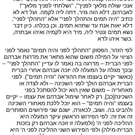
אנכי שולח מלאך לפניך", "ושלחתי לפניך מלאך"!
לאברהם, דלא הוה גזיר, דחה ליה לקמה. ועל דא לא
כתיב "היה תמים והתהלך לפני" אלא "התהלך לפני",
דלא יאות אנת עד שתהא תמים. וכן בכלהו, כיון דבר
נשא תמים ונטיר ליה, מיד היא לקמיה ואיהו אבתרה,
כשר איהו לדא.
לפי הזהר, הפסוק "התהלך לפני והיה תמים" נאמר לפני
הציווי על המילה משום שהוא מתאר את מדרגת אברהם
לפני הברית – מדרגה בה נאמר לו עדיין "התהלך לפני" –
ובכך מגלה על המעלה לה יזכה אברהם אחרי הברית
(כאשר יקיים בעצמו את ההוראה "והיה תמים"). לפני
הברית אברהם הולך לפני השכינה – ולא לצדה או
מאחוריה – משום שאין הוא יכול להסתכל בפני
השכינה[כב]. רק לאחר שימול אברהם את עצמו – יקיים
בעצמו "והיה תמים" – הוא יוכל ללכת מאחורי השכינה
ולהביט בה. ושוב, לכאורה, ישנם שני פירושים הסותרים
זה את זה: לפי הפירוש הראשון עיקר המעלה היא
ההליכה לפני ה' (ולמעלה זו זוכה אברהם רק בזכות
הברית-מילה) ולפי הפירוש השני ההליכה לפני ה' היא