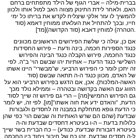
בברית-מילה – אברי הגוף של הילד מתפתחים ברחם
האם, ולאחר לידת התינוק מצווה האב למול אותו ולכוון
להמשיך לו עזר אלקי שיצליח לקדש את בריתו כל ימי
חייו, ובכך להתחיל את העלאתו ממוחין דאמא (סוד
הטהרה) למוחין דאבא (סוד הקדושה)[מד].
אם כן, עולה כי שלשת הפירושים הראשונים מכוונים
כנגד הספירות חכמה, בינה ודעת – פירוש החסידות
כנגד החכמה, פירוש הקבלה כנגד הבינה והפירוש
השלישי כנגד הדעת – אותיות יהו שבשם הוי' ב"ה. לפי
זה יתכן לומר כי הפירוש הרביעי, ש"מבשרי" היינו אשתו
של האדם, מכוון כנגד ה-ה תתאה שבשם (סוד
האשה-המלכות). אכן, אם הדגש בפירוש הרביעי הוא על
הזווג עם האשה בקדושה ובטהרה – וממילא נולד מכך
גם הפירוש החמישי[מה] – הרי גם פירוש זה שייך לסוד
הדעת, "והאדם ידע את חוה אשתו"[מו]. לפי זה, יש לומר
כי הדעת גופא מתחלקת במבנה זה לחסדים ולגבורות
שבדעת (שהם הם שרש האותיות וה שבשם הוי' כפי שהן
כלולות בדעת – ה-ו בעיטרא דחסדים שבדעת וה-ה
בעיטרא דגבורות שבדעת, כנודע) – כח הברית בשר שייך
ל-ה חסדים שבדעת, זהו כח של חיבור ויחוד בין החכמה