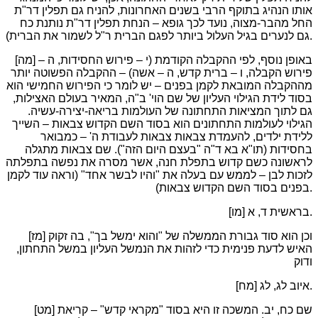
אותו הנהיג בתוקף הרבי בשנים האחרונות, להניח גם תפלין דר"ת
החל מהבר-מצוה, נועד לכך גופא – הנחת תפלין דר"ת נותנת כח
גם לנערים בגיל העלול ביותר לפגם הברית ר"ל לשמור את הברית).
[מה] באופן נוסף, לפי ההקבלה הקודמת (י – פירוש החסידות, ה –
פירוש הקבלה, ו – ברית קדש, ה – אשה) – ההקבלה הפשוטה יותר
מההקבלה המובאת לקמן בפנים – יש לומר כי הפירוש החמישי הוא
בסוד לידת הגילוי העליון של שם הוי' ב"ה, המאיר בעולם האצילות,
גם לתוך המציאות התחתונה של העולמות בריאה-יצירה-עשיה.
הגילוי לעולמות התחתונים הוא בסוד השם הקדוש צבאות – השייך
ללידת ילדים, להעמדת צבאות צבאות לעבודת ה' – כמבואר
בחסידות (תו"א בא ד"ה "בעצם היום הזה"). שם צבאות מתגלה
לראשונה כשם קדוש בתפלת חנה, אשר מסרה את נפשה בתפלתה
לזכות לבן – לממש עם בעלה את "והיו לבשר אחד" (וראה עוד לקמן
בפנים בסוד השם הקדוש צבאות).
[מו] בראשית ד, א.
[מז] וכן הוא סוד גבורת הממשלה של "והוא ימשל בך", בה זקוק
האיש לדעת פנימית כדי לזהות את הנמשל העליון במשל התחתון,
ודוק
[מח] איוב לג, לג.
[מט] שם כח, יב. המשכה זו היא בסוד "מקראי קדש" – קריאת