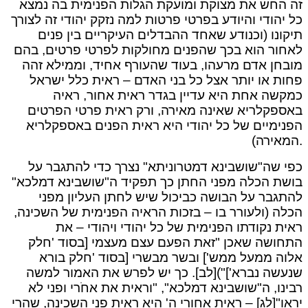
זה החש את מצוקת ומועקת הגלות הפנימית בה נמצא
כל יהודי והיודע בפרטי פרטות למה נזקק יהודי זה לצורך
תיקונו (וכנודע שאחד ההבדלים העיקריים בין פנים
לאחור הוא בכך שהפנים מחולקות לפרטי פרטים, בהם
מובחן אדם מרעהו, בעוד שהעורף אחיד, וממילא זהה
פחות או יותר אצל כל בני האדם – ראית כלל ישראל
כמקשה אחת היא עדיין בגדר ראית אחור, ראיה
באספקלריא שאינה מאירה, ורק ראית פרטי הפרטים
הפנימיים של כל יהודי היא ראית הפנים באספקלריא
המאירה).
כפי שה"שושבינא דמטרוניתא" נצרך כדי להתגבר על
בושת הכלה מפני החתן כך תפקיד ה"שושבינא דמלכא"
להתגבר על הבושה כביכול שיש לחתן העליון מפני
הכלה (ולעורר בו – בזכות הראיה הפנימית של השכינה,
ראית נקודתו הפנימית של כל יהודי ויהודי – את
התחושה שאכן "זאת הפעם עצם מעצמי [בסוד 'חלק
אלוה ממעל ממש'] ובשר מבשרי [בסוד 'חלק בורא
שנעשה נברא']")[לב]. כך יש לפרש את האמור למשה
רבינו, ה"שושבינא דמלכא", "וראית את אחֹרי ופני לא
יראו"[לג] – ראית אחורי ה' היא ראית פני השכינה, שהרי