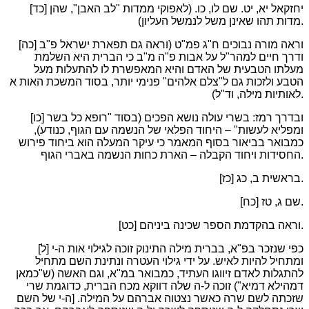
[כד] יחזקאל יא, יט. שם לו, כו. (לאפוקי ממדות "לב האבן", שהן
מדות תהו שאינן משל לנמשל העליון).
[כה] וראה מורה נבוכים ח"ג פמ"ט (וראה גם תפארת ישראל פ"ב
ודרך חיים למהר"ל על אבות פ"ה מ"ב כי הברית היא השלמת
מעלתו הטבעית של האדם והיא המאפשרת לו להתעלות מעל
הטבע ולזכות גם ל"צלם אלהים" פנימי יותר, בסוד המשכת האות א
לאותיות מילה, וד"ל).
[כו] ובדרך רמז: בשרי עולה נושא הפכים (בסוד "רופא כל בשר
ומפליא לעשות" – היחוד הפלאי של הנשמה עם הגוף, כנודע),
כמבואר בביאור בסוף המאמר כי עיקר המעלה הוא ביחוד פירוש
החסידות ויחוד הקבלה – הארת כחות הנשמה באברי הגוף.
[כז] בראשית ב, כג.
[כח] שם ג, טז.
[כט] וראה בהקדמת הספר שכינה ביניהם.
[ל] כפי שנזכר בפ"א, בברית מילה התינוק זוכה לגילוי אות ה-י
ומתחיל להיות לאיש. על ידי גילוי העטרה ונתינת השם מתחיל
להתגלות לאדם זיווגו העתיד, כמבואר במ"א, וגם האשה (ש"כמאן
דמהילא דמיא") זוכה ל-ה שלה דווקא מכח הברית, כדוגמת שרי
שזכתה לשם שרה כאשר נצטוה אברהם על המילה. [ה-י של השם