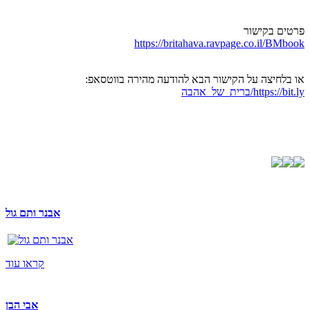
פרטים בקישור
https://britahava.ravpage.co.il/BMbook
או בלחיצה על הקישור הבא להודעה מהירה בווטסאפ:
https://bit.ly/ברית_של_אהבה
אבנר ותם גול
קראו עוד
אבי הבן