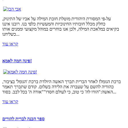
על-פי המסורת היהודית מוטלת חובת המילה על אביו של התינוק,
כחלק מכלל חובותיו החינוכיות והמעשיות כלפי בנו. רובנו איננו
בקיאים במלאכת המילה, ולכן אנו בוחרים במוהל מקצועי וממנים אותו
כשליחנו...
קראו עוד
פינה חמה לאמא!
ברכת הגומל! לאחר הברית תברך האשה היולדת ברכת 'הגומל' בציבור,
כהודיה להשם על שעברה את הלידה בשלום. קודם שתברך תאמר
האשה:"הודו לה' כי טוב, כי לעולם חסדו""אודה ה' בכל לבב. בסוד...
קראו עוד
ספר הכנה לברית להורים