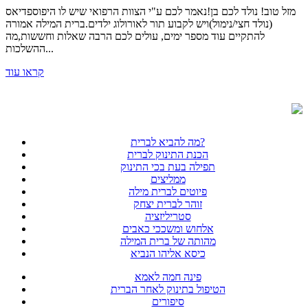
מזל טוב! נולד לכם בן!נאמר לכם ע"י הצוות הרפואי שיש לו היפוספדיאס
(נולד חצי/נימול)ויש לקבוע תור לאורולוג ילדים.ברית המילה אמורה
להתקיים עוד מספר ימים, עולים לכם הרבה שאלות וחששות,מה
ההשלכות...
קראו עוד
מה להביא לברית?
הכנת התינוק לברית
תפילה בעת בכי התינוק
ממליצים
פיוטים לברית מילה
זוהר לברית יצחק
סטריליזציה
אלחוש ומשככי כאבים
מהותה של ברית המילה
כיסא אליהו הנביא
פינה חמה לאמא
הטיפול בתינוק לאחר הברית
סיפורים