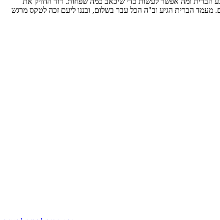
גע הברית ומה אפשר לעשות כדי שיכאב כמה שפחות. דוד החזיק את
. מעמד הברית הגיע וב"ה הכל עבר בשלום, ובננו ליעם זכה לטקס מרגש