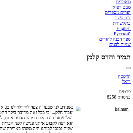
מאמרים
מבט רפואי
הורים מספרים
צור קשר
בתקשורת
English
Русский
ספר הכנה להורים
שמות לבנים
תמיר והדס קלמן
הדפסה
דואל
פרטים
כניסות: 8258
כשנודע לנו שבעז"ה צפוי להיוולד לנו בן,
יעבור חלק..."כי בכל זאת מדובר בילד הקט
בעלי שאני רוצה את המוהל מספר אחת, לא מ
הוא רצה לקבוע איתנו פגישה לפני הברית 
ושגית נכנסו לביתנו היה משהו באווירה ש