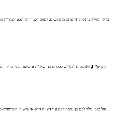
ברית המילה מתקרבת? אתם מתרגשים, רוצים ללמוד ולהתכונן למצווה הר
בהריון? 🤰🏼מצפים לבן?ויש לכם הרבה שאלות וחששות לגבי ברית המילה;האם זה כואב? האם זה מסוכן? איך בוחרים מוהל? על מה צריך להקפיד? שלום אני דוד דדון, מוהל מוסמך, ומוהל במשרד הבטחון...
מזל טוב! נולד לכם בן!נאמר לכם ע"י הצוות הרפואי שיש לו היפוספדיאס (נולד חצי/נימול)ויש לקבוע תור לאורולוג ילדים.ברית המילה אמורה להתקיים עוד מספר ימים, עולים לכם הרבה שאלות וחששות,מה ההשלכות...