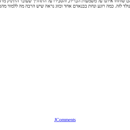
הם שוחחו איתנו על משמעות הברית, והסבירו על התהליך שעובר התינוק מר
ולד לזה. כמה רוגע ונחת בבנאדם אחד וכזוג נראה שיש הרבה מה ללמוד מהם
JComments