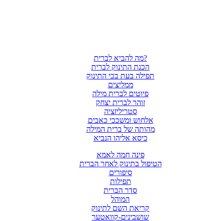
מה להביא לברית?
הכנת התינוק לברית
תפילה בעת בכי התינוק
ממליצים
פיוטים לברית מילה
זוהר לברית יצחק
סטריליזציה
אלחוש ומשככי כאבים
מהותה של ברית המילה
כיסא אליהו הנביא
פינה חמה לאמא
הטיפול בתינוק לאחר הברית
סיפורים
תפילות
סדר הברית
המוהל
קריאת השם לתינוק
שושבינים-קוואטער