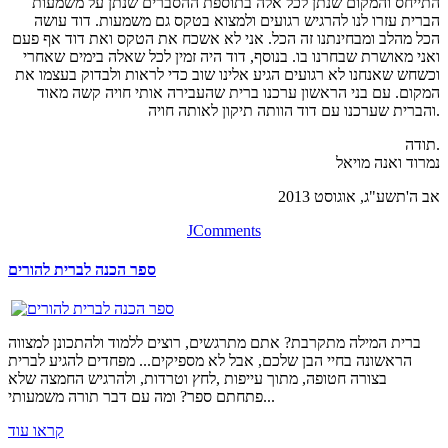
התייחס והמקום שנתן לכל אלה בתוספת ההסברים שנתן על משמעות
הברית עזרו לנו להרגיש רגועים ולמצוא בטקס גם משמעות. דוד עושה
הכל מהלב ומבחינתנו זה הכל. אני לא אשכח את הטקס ואת דוד אף פעם
ואני מאושרת שבחרנו בו. בנוסף, דוד היה זמין לכל שאלה בימים שאחרי
וכשחש שאנחנו לא רגועים הגיע אלינו שוב כדי לראות ולבדוק בעצמו את
המקום. עם בני הראשון ערכנו ברית שהעבירה אותי חויה קשה מאוד
והברית שערכנו עם דוד הוותה תיקון לאותה חויה.
תודה.
נמרוד ואנה מויאל
אב ה'תשע"ג, אוגוסט 2013
JComments
ספר הכנה לברית להורים
ברית המילה מתקרבת? אתם מתרגשים, רוצים ללמוד ולהתכונן למצווה
הראשונה בחיי הבן שלכם, אבל לא מספיקים... מפחדים להגיע לברית
בצורה חטופה, מתוך עייפות ,לחץ וטרדות, ולהרגיש החמצה שלא
פתחתם ספר? ומה עם דבר תורה משמעותי...
קראו עוד