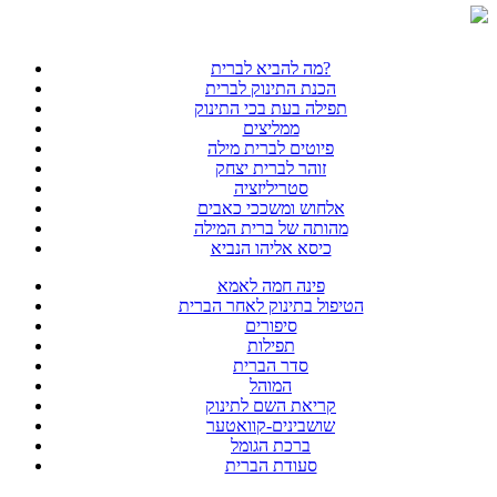
מה להביא לברית?
הכנת התינוק לברית
תפילה בעת בכי התינוק
ממליצים
פיוטים לברית מילה
זוהר לברית יצחק
סטריליזציה
אלחוש ומשככי כאבים
מהותה של ברית המילה
כיסא אליהו הנביא
פינה חמה לאמא
הטיפול בתינוק לאחר הברית
סיפורים
תפילות
סדר הברית
המוהל
קריאת השם לתינוק
שושבינים-קוואטער
ברכת הגומל
סעודת הברית