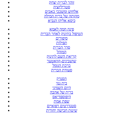
זוהר לברית יצחק
סטריליזציה
אלחוש ומשככי כאבים
מהותה של ברית המילה
כיסא אליהו הנביא
פינה חמה לאמא
הטיפול בתינוק לאחר הברית
סיפורים
תפילות
סדר הברית
המוהל
קריאת השם לתינוק
שושבינים-קוואטער
ברכת הגומל
סעודת הברית
הסנדק
בית גנזי
היום השמיני
ברית של אהבה
היפוספדיאס
שפת אמת
סטנדרטים רפואיים
שיטת חבישה יחודית