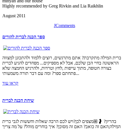
minyan and our house
Highly recommended by Greg Rivkin and Lia Raikhlin
August 2011
JComments
ספר הכנה לברית להורים
ברית המילה מתקרבת? אתם מתרגשים, רוצים ללמוד ולהתכונן למצווה
הראשונה בחיי הבן שלכם, אבל לא מספיקים... מפחדים להגיע לברית
בצורה חטופה, מתוך עייפות ,לחץ וטרדות, ולהרגיש החמצה שלא
פתחתם ספר? ומה עם דבר תורה משמעותי...
קראו עוד
שיחת הכנה לברית
בהריון? 🤰🏼מצפים לבן?ויש לכם הרבה שאלות וחששות לגבי ברית
המילה;האם זה כואב? האם זה מסוכן? איך בוחרים מוהל? על מה צריך