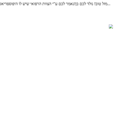
מזל טוב! נולד לכם בן!נאמר לכם ע"י הצוות הרפואי שיש לו היפוספדיאס (נולד חצי/נימול)ויש לקבוע תור לאורולוג ילדים.ברית המילה אמורה להתקיים עוד מספר ימים, עולים לכם הרבה שאלות וחששות,מה ההשלכות...