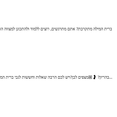
ברית המילה מתקרבת? אתם מתרגשים, רוצים ללמוד ולהתכונן למצווה הר
בהריון? 🤰🏼מצפים לבן?ויש לכם הרבה שאלות וחששות לגבי ברית המילה;האם זה כואב? האם זה מסוכן? איך בוחרים מוהל? על מה צריך להקפיד? שלום אני דוד דדון, מוהל מוסמך, ומוהל במשרד הבטחון...