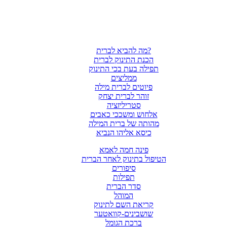
מה להביא לברית?
הכנת התינוק לברית
תפילה בעת בכי התינוק
ממליצים
פיוטים לברית מילה
זוהר לברית יצחק
סטריליזציה
אלחוש ומשככי כאבים
מהותה של ברית המילה
כיסא אליהו הנביא
פינה חמה לאמא
הטיפול בתינוק לאחר הברית
סיפורים
תפילות
סדר הברית
המוהל
קריאת השם לתינוק
שושבינים-קוואטער
ברכת הגומל