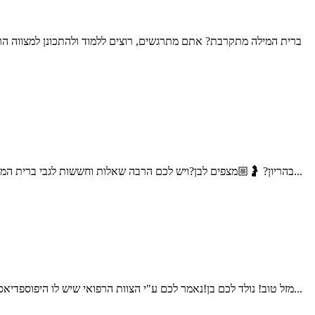
ברית המילה מתקרבת? אתם מתרגשים, רוצים ללמוד ולהתכונן למצווה הר
בהריון? 🤰🏼מצפים לבן?ויש לכם הרבה שאלות וחששות לגבי ברית המילה;האם זה כואב? האם זה מסוכן? איך בוחרים מוהל? על מה צריך להקפיד? שלום אני דוד דדון, מוהל מוסמך, ומוהל במשרד הבטחון...
מזל טוב! נולד לכם בן!נאמר לכם ע"י הצוות הרפואי שיש לו היפוספדיאס (נולד חצי/נימול)ויש לקבוע תור לאורולוג ילדים.ברית המילה אמורה להתקיים עוד מספר ימים, עולים לכם הרבה שאלות וחששות,מה ההשלכות...