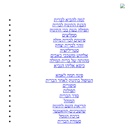
מה להביא לברית?
הכנת התינוק לברית
תפילה בעת בכי התינוק
ממליצים
פיוטים לברית מילה
זוהר לברית יצחק
סטריליזציה
אלחוש ומשככי כאבים
מהותה של ברית המילה
כיסא אליהו הנביא
פינה חמה לאמא
הטיפול בתינוק לאחר הברית
סיפורים
תפילות
סדר הברית
המוהל
קריאת השם לתינוק
שושבינים-קוואטער
ברכת הגומל
סעודת הברית