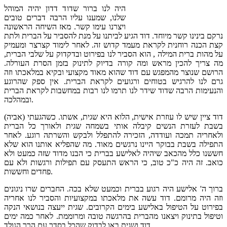
היה לנו ברור שדוד דדון יהיה המוהל
שלנו, שמענו עליו הרבה דברים טובים
ויצרנו עימו קשר. מאז השיחה הראשונה
נרקם בינינו קשר מיוחד. דוד הגיע לביתנו על מנת להסביר על הברית ולתת
קצת הכנה רוחנית לקראת מעמד קדוש זה. לאחר לימוד קצרצר ומעמיק
על מהות ברית המילה , הוא הסביר לנו בפירוט ובדקדוק על שלבי הברית,
מה צריך להכין מראש ומה קורה בדיוק לתינוק בזמן הסרת העורלה.
הרושם שנוצר מהמפגש עם דוד שהוא מאוד מקצועי ובקיא במלאכתו וזה
גרם לנו להרגיש בטוחים ורגועים לקראת הברית. אין ספק שהרוגע
והנעימות הרבה שדוד שידר לנו תרמו לנו רבות במחשבות לקראת הברית
ובמהלכה.
דוד ציין שיש לו עוזרת אישית, הלוא היא שגית, אשתו. כשהגעתי (אביה)
בשבת לעזרת הנשים קיבלה אותי בשמחה שגית ולאורך כל הברית
ולאחריה תמכה ועודדה, הזכירה להתפלל ולבקש והשרתה רוגע. לאחר
התפילה בשבת בבוקר היינו נרגשים מאוד. מה שהפליא אותנו הוא שלא
חששנו כלל מהכאב שיהיה לאלישע בברית כי הבנו מדוד שזה כמעט ולא
כואב. זה היה כ"כ טוב, כי הראש התעסק עם תפילות ורגשות ולא עם
פחדים וחששות.
ברוך ה' אלישע היה רגוע בברית וכמעט שלא בכה. החברים שרו ניגונים
וזה היה מרומם. דוד עשה את מלאכתו במקצועיות והסביר לנו אחריה
בפירוט על הטיפול באלישע בימים הקרובים. שגית ייעצה בנושאי הנקה
וטיפול בתינוק ויצאנו מהברית בהרגשה טובה ומרוממת. לאחר כמה ימים
דוד ושגית באו לבדוק שהכל בסדר עם הרך הנולד.