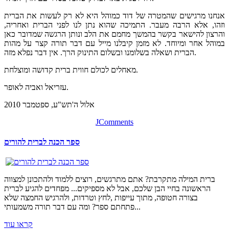
אנחנו מרגישים שהמטרה של דוד כמוהל היא לא רק לעשות את הברית
וזהו, אלא הרבה מעבר. התמיכה שהוא נתן לנו לפני הברית ואחריה,
והרצון להישאר בקשר בהמשך מחמם את הלב ונותן הרגשה שמדובר כאן
במוהל אחר ומיוחד. לא מזמן קיבלנו מייל עם דבר תורה קצר על מהות
הברית ושאלה בשלומנו ובשלום התינוק הרך. אין דבר נפלא מזה.
מאחלים לכולם חווית ברית קדושה ומוצלחת.
עזריאל ואביה לאופר.
אלול ה'תש"ע, ספטמבר 2010
JComments
ספר הכנה לברית להורים
ברית המילה מתקרבת? אתם מתרגשים, רוצים ללמוד ולהתכונן למצווה
הראשונה בחיי הבן שלכם, אבל לא מספיקים... מפחדים להגיע לברית
בצורה חטופה, מתוך עייפות ,לחץ וטרדות, ולהרגיש החמצה שלא
פתחתם ספר? ומה עם דבר תורה משמעותי...
קראו עוד