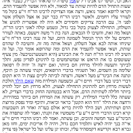
האב וכו', וסיפר לנו אבינו ז"ל ש
אמו
סיפרה לו שלאחר הברית, כעבור איזה
שעות התחיל הדם להיות שותת עד למאוד, ולא היה אפשר להעמיד הדם,
וקראו לרופא ואמר נואש, ורצה אמו הצדיקת לרבינו הד"ח זי"ע בקול מר
לעורר עליו רחמים, ולאשר רבינו הד"ח כבר ישב אז אצל השלחן אשר
לפני ה', עם הרבה צדיקים וחסידים ולא היה לה אפשרית להגיע אל
השולחן, התחילה לצעוק בקול בכי גדול, ונשמע קולה לאזני רבינו הד"ח,
ושאל מה זאת, והשיבו לו הגבאים, הנה בת ר' משה זישעס, באתה לעורר
רחמים על ילד הרך הנימול לשמונה היום, ועל זה ענה רבינו הד"ח זי"ע
שיניחו אותה לבא אצל השלחן, ושאל אותה מה זה, והשיבה לו שהדם
שותת, ושאי אפשר להעמיד את הדם ומה שהרופא אומר וכו', ועל זה
השיב לה רבינו הד"ח תנה לי את הבינדע (היא השטערנטיכעל- מין צעיף
שעוטפים בו את הראש או שמשתמשים בו לתינוק) לפדיון נפש, ותלך
לביתך ותעשה להילד מרחץ חם ביותר, ואם ירצה ה' יהיה לו רפואה
שלימה מן השמים, ואל תשגיחי בדברי הרופאים, זקנתי עשתה כן תיכף,
ונתנה את הבינד"ע מעל ראשה, ורצתה לביתה לקיים עצת ה' היא תקום
דברי רבינו בעל דברי חיים זי"ע, וכשמעה המילדת מזה
שאם הילד
הולכת
לעשות מרחץ חם להתינוק התחילה לצעוק, הלא מרחץ חם יוכל להזיק
ביותר חלילה לשתיתת הדם, אבל היא בבטחונה החזק בדברי הצדיק, לא
שעתה כלל לדברי המילדת, רק עשתה את המרחץ חם ביותר במהירות,
ורחצה את הילד "דוד הוא הקטן" כראוי וכיאות, ותיכף ומיד נפסק מרוצת
הדם ושתיתתו, ושב הילד להיות בריא אולם בעז"ה ואחר חג השבועות
קרא רבינו הדברי חיים זי"ע ע"י משמשיו את זקנתי, ואמר לה שתפדה את
הבינד"ע בעד חמשה זהובים, וכן עשתה, ואמר לה רבינו הדברי חיים זי"ע
אי"ה בנך יהיה לאיש ותלמיד חכם גדול, ויהיה לו אריכות ימים, וחזו מאן
גברא רבא וקדישא דקמסהיד עליו, זכותו יגן עלינו ועל כל ישראל (פי צדיק