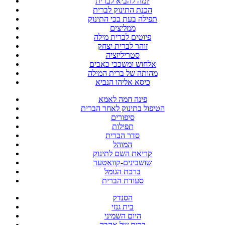
מה להביא לברית?
הכנת התינוק לברית
תפילה בעת בכי התינוק
ממליצים
פיוטים לברית מילה
זוהר לברית יצחק
סטריליזציה
אלחוש ומשככי כאבים
מהותה של ברית המילה
כיסא אליהו הנביא
פינה חמה לאמא
הטיפול בתינוק לאחר הברית
סיפורים
תפילות
סדר הברית
המוהל
קריאת השם לתינוק
שושבינים-קוואטער
ברכת הגומל
סעודת הברית
הסנדק
בית גנזי
היום השמיני
ברית של אהבה