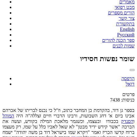
מאמרים
מבט רפואי
הורים מספרים
צור קשר
בתקשורת
English
Русский
ספר הכנה להורים
שמות לבנים
שומר נפשות חסידיו
הדפסה
דואל
פרטים
כניסות: 7438
בספר גן דוד, בהקדמת בן המחבר כתוב, וז"ל כי נכנס לבריתו של אברהם
אבינו ביום א' דחג השבועות, ורבינו הדברי חיים זצללה"ה היה
המוהל
ו
הסנדק
בכבודו ובעצמו, וכשגמר מלאכת המילה בקודש, ועשה את
הברכה "אשר קידש ידיד מבטן" לא שאל לאביו כלל על שמו, רק מעצמו
ברוח קדשו הכריז ואמר "ויקרא שמו בישראל דוד בן משה יהודה" ישמח