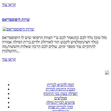
קראו עוד
שרות היפוספדיאס
מזל טוב! נולד לכם בן!נאמר לכם ע"י הצוות הרפואי שיש לו היפוספדיאס
(נולד חצי/נימול)ויש לקבוע תור לאורולוג ילדים.ברית המילה אמורה
להתקיים עוד מספר ימים, עולים לכם הרבה שאלות וחששות,מה
ההשלכות...
קראו עוד
מה להביא לברית?
הכנת התינוק לברית
תפילה בעת בכי התינוק
ממליצים
פיוטים לברית מילה
זוהר לברית יצחק