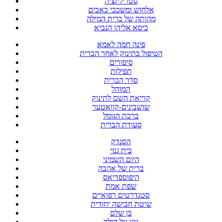
סטריליזציה
אלחוש ומשככי כאבים
מהותה של ברית המילה
כיסא אליהו הנביא
פינה חמה לאמא
הטיפול בתינוק לאחר הברית
סיפורים
תפילות
סדר הברית
המוהל
קריאת השם לתינוק
שושבינים-קוואטער
ברכת הגומל
סעודת הברית
הסנדק
בית גנזי
היום השמיני
ברית של אהבה
היפוספדיאס
שפת אמת
סטנדרטים רפואיים
שיטת חבישה יחודית
בן שלם
גונן על הילד