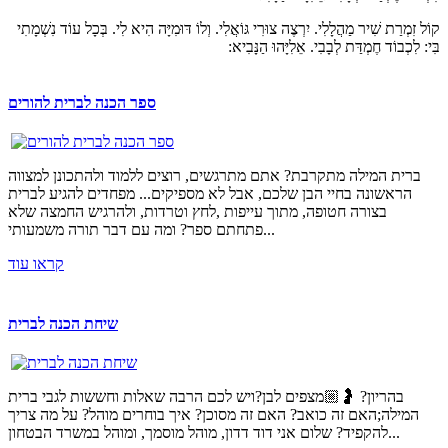
קוֹל זִמְרַת שִׁיר מַהֲלָלִי. יִרְצֶה צוּרִי גּוֹאֲלִי. וְלוֹ דּוּמִיָּה הִיא לִי. בְּכָל עוֹד נִשְׁמָתִי
בִּי: לִכְבוֹד חֶמְדַּת לְבָבִי. אֵלִיָּהוּ הַנָּבִיא:
Если вам срочно понадобились деньги до зарплаты, то
ספר הכנה לברית להורים
проверок и звонков
в Украине то, что нужно. Цілодобово
к
Україні без відмови з будь-платоспроможністю. Тільки
надоедливых звонков
кредит онлайн круглосуточно
на кар
гражданам Украины. Взяти на банківську картку
позику 
ברית המילה מתקרבת? אתם מתרגשים, רוצים ללמוד ולהתכונן למצווה
Відмова тут передбачена ли
הראשונה בחיי הבן שלכם, אבל לא מספיקים... מפחדים להגיע לברית
בצורה חטופה, מתוך עייפות ,לחץ וטרדות, ולהרגיש החמצה שלא
פתחתם ספר? ומה עם דבר תורה משמעותי...
קראו עוד
שיחת הכנה לברית
בהריון? 🤰🏼מצפים לבן?ויש לכם הרבה שאלות וחששות לגבי ברית
המילה;האם זה כואב? האם זה מסוכן? איך בוחרים מוהל? על מה צריך
להקפיד? שלום אני דוד דדון, מוהל מוסמך, ומוהל במשרד הבטחון...