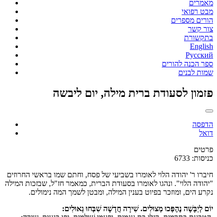
מאמרים
מבט רפואי
הורים מספרים
צור קשר
בתקשורת
English
Русский
ספר הכנה להורים
שמות לבנים
פזמון לסעודת ברית מילה, יום ליבשה
הדפסה
דואל
פרטים
כניסות: 6733
חיברו ר' יהודה הלוי לאומרו בשביעי של פסח, וחתם שמו בראשי החרוזים
"יהודה הלוי". ונהגו לאומרו בסעודת הברית, כמאמר חז"ל, שבזכות המילה
נקרע הים, ומוזכר בפיוט בענין המילה, ומבטן לשמך המה נימולים.
יוֹם לְיַבָּשָׁה נֶהֶפְּכוּ מְצוּלִים. שִׁירָה חֲדָשָׁה שִׁבְּחוּ גְאוּלִים: