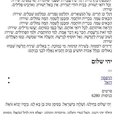
הִטְבַּעְתָּ בְּתַרְמִית. רַגְלֵי בַּת עֲנָמִית. וּפַעֲמֵי שׁוּלַמִּית. יָפוּ בַּנְּעים. שירה:
וְכָל רוֹאֵי יְשׁוּרוּן. בְּבֵית הוֹדִי יְשֹׁרְרוּן. אֵין כָּאֵל יְשׁוּרוּן. וְאוֹיְבֵינוּ פְלִילִים.
שירה:
דְּגָלַי כֵּן תָּרִים. עַל הַנִּשְׁאָרִים. וּתְלַקֵּט נִפְזָרִים. כִּמְלַקֵּט שִׁבָּלִים. שירה:
הַבָּאִים עִמְּךָ. בִּבְרִית חוֹתָמְךָ. וּמִבֶּטֶן לְשִׁמְךָ. הֵמָּה נִמּוֹלִים. שירה:
הַבָּאִים עִמְּךָ. בִּבְרִית חוֹתָמְךָ. וּמִבֶּטֶן לְשִׁמְךָ. הֵמָּה נִמּוֹלִים. שירה:
הַרְאֵה אוֹתוֹתָם. לְכָל רוֹאֵי אוֹתָם. וְעַל כַּנְפֵי כְסוּתָם. יַעֲשוּ גְדִילִים. שירה:
לְמִי זֹאת נִרְשֶׁמֶת. הַכֶּר נָא דְבַר אֱמֶת. לְמִי הַחוֹתֶמֶת. וּלְמִי הַפְּתִילִים. שירה:
וְשׁוּב שֵׁנִית לְקַדְּשָׁהּ. וְאַל תּוֹסִיף לְגָרְשָׁהּ. וְהַעֲלֵה אוֹר שִׁמְשָׁהּ. וְנָסוּ הַצְּלָלִים.
שירה:
יְדִידִים רוֹמְמוּךָ. בְּשִׁירָה קִדְּמוּךָ. מִי כָמוֹכָה. יְיָ בָּאֵלִים. שִׁירָה חֲדָשָׁה שִׁבְּחוּ
גְאוּלִים: בִּגְלַל אָבוֹת תּוֹשִׁיעַ בָּנִים וְתָבִיא גְאֻלָּה לִבְנֵי בְנֵיהֶם:
יהי שלום
הדפסה
דואל
פרטים
כניסות: 6280
יְהִי שָׁלוֹם בְּחֵילֵנוּ. וְשַׁלְוָה בְּיִשְּׁרָאֵל. בְּסִימָן טוֹב בֵּן בָּא לָנוּ. בְּיָמָיו יָבוֹא גּוֹאֵל:
הַיֶּלֶד יְהִי רַעֲנָן. בְּצֵל שַׁדַּי יִתְלוֹנָן. וּבַתּוֹרָה יִתְבּוֹנָן. יְאַלֵּף דַּת לְכָל שׁוֹאֵל: בְּסִימָן