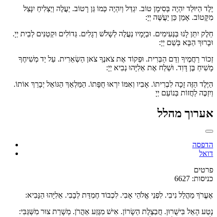
יֶלֶד הַיּוּלַד יִהְיֶה בְּסִימָן טוֹב. יִגְדַּל וְיִהְיֶה כְּמוֹ גַּן רָטוֹב. יַעֲלֶה וְיַצְלִיחַ יִנָּצֵל
מִקָּטוֹב. אָמֵן כֵּן יַעֲשֶּׁה יְיָ:
חֵלֶק יִתֵּן לָנוּ בַּנְּעִימִים. וּבְיָמָיו נַעֲלֶה לְשָׁלֹשׁ רְגָלִים. גְּדוֹלִים וּקְטַנִּים לְבֵית יְיָ.
וּבָרוּךְ הַבָּא בְּשֵׁם יְיָ:
זְכוֹר רַחֲמֶיךָ וְדַם הַבְּרִית. וּפְקוֹד אֶת צֹאנֶךָ צֹאן הַשְׂאֵרִית. עַל יַד מְשִׁיחֶךָ
מָשִׁיחַ בֶּן דָּוִד. וּשְׁלַח אֶת אֵלִיָּהוּ נְבִיא יְיָ:
הַיֶּלֶד הַזֶּה זָכָה לִבְרִיתוֹ. אָבִיו וְאִמּוֹ יִרְאוּ חֻפָּתוֹ. הַמַּלְאַךְ הַגּוֹאֵל יְבָרֵךְ אוֹתוֹ.
וְיִזְכֶּה לַחֲזוֹת בְּנוֹעַם יְיָ
אערוך מהלל
הדפסה
דואל
פרטים
כניסות: 6627
אֶעֱרֹךְ מַהֲלַל נִיבִי. לִפְנֵי אֱלֹהֵי אָבִי. לִכְבוֹד חֶמְדַּת לְבָבִי. אֵלִיָּהוּ הַנָּבִיא:
נָטַע הָאֵל בִּישֻׁרוּן. חֲבַצֶלֶת הַשָׂרוֹן. אִישׁ מִגֶּזַע אַהֲרֹן. מְשָׁרֵת צוּר מִשְּׁגַּבִּי: